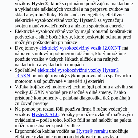
vozíkov Hyster®, ktoré sa primárne používajú na nakladanie
a vykladanie nákladných vozidiel a na prepravu zvitkov na
sklad a výrobné linky. Robustné a energeticky efektívne
elektrické vysokozdvižné vozíky Hyster® sa vyznačujú
svojou manévrovateľnosťou a nízkou spotrebou energie
Elektrické vysokozdvižné vozíky majú robustnú konštrukciu
podvozku a silné bočné kryty, ktoré poskytujú ochranu pred
možným poškodením pri náraze
Dvojtonový
elektrický vysokozdvižný vozík J2.0XNT
má
nápravu s nulovým polomerom otáčania, ktorý umožňuje
použitie vozíka v úzkych šírkach uličiek a na rušných
nakladacích a vykladacích rampách
Spoľahlivé
elektrické vysokozdvižné vozíky Hyster®
J3.5XN
ponúkajú rovnaký výkon porovnaní so spaľovacím
motorom a sú používané v interiéri aj exteriéri
Vďaka trojfázovej motorovej technológii pohonu a zdvihu sú
vozíky J3.5XN vhodné pre náročné a dlhé smeny. Ľahko
prístupné komponenty a palubná diagnostika tiež pomáhajú
znižovať prestoje
Na pomoc pri rezaní fólií používa firma 6 ručne vedených
vozíkov
Hyster® S1.6
. Vozíky je možné ovládať diaľkovým
ovládaním – podľa toho, koľko fólií sa má naložiť na paletu,
môže zamestnanec spustiť vidlice
Ergonomická kabína vodiča na
Hyster® retraku
umožňuje
efektívne ovládanie pomocou dotykovej obrazovky a