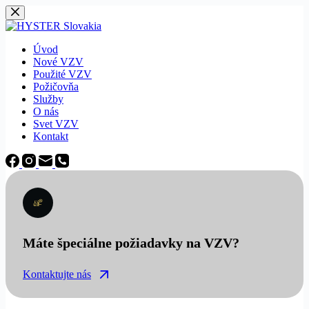
Späť
na
obsah
Úvod
Nové VZV
Použité VZV
Požičovňa
Služby
O nás
Svet VZV
Kontakt
Máte špeciálne požiadavky na VZV?
Kontaktujte nás