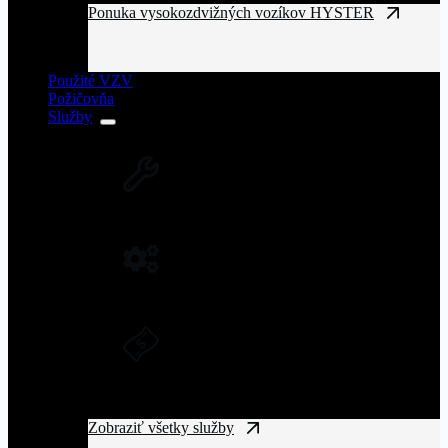
Ponuka vysokozdvižných vozíkov HYSTER
Použité VZV
Požičovňa
Služby
SERVIS VZV A ZARIADENÍ
Rozsiahla servisná sieť vysokozdvižných
vozíkov na Slovensku.
NÁHRADNÉ DIELY NA VZV
Originálne náhradné diely pre vysoký výkon
a spoľahlivosť VZV.
DLHODOBÝ PRENÁJOM A
FINANČNÝ LEASING
Získajte manipulačnú techniku bez
vysokých vstupných nákladov.
Zobraziť všetky služby