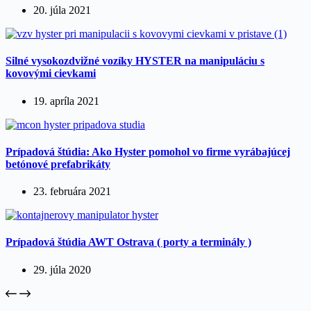
20. júla 2021
Silné vysokozdvižné vozíky HYSTER na manipuláciu s
kovovými cievkami
19. apríla 2021
Prípadová štúdia: Ako Hyster pomohol vo firme vyrábajúcej
betónové prefabrikáty
23. februára 2021
Prípadová štúdia AWT Ostrava ( porty a terminály )
29. júla 2020