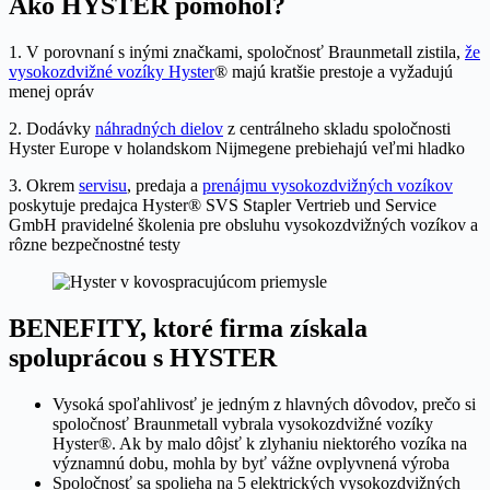
Ako HYSTER pomohol?
1. V porovnaní s inými značkami, spoločnosť Braunmetall zistila,
že
vysokozdvižné vozíky Hyster
® majú kratšie prestoje a vyžadujú
menej opráv
2. Dodávky
náhradných dielov
z centrálneho skladu spoločnosti
Hyster Europe v holandskom Nijmegene prebiehajú veľmi hladko
3. Okrem
servisu
, predaja a
prenájmu vysokozdvižných vozíkov
poskytuje predajca Hyster® SVS Stapler Vertrieb und Service
GmbH pravidelné školenia pre obsluhu vysokozdvižných vozíkov a
rôzne bezpečnostné testy
BENEFITY, ktoré firma získala
spoluprácou s HYSTER
Vysoká spoľahlivosť je jedným z hlavných dôvodov, prečo si
spoločnosť Braunmetall vybrala vysokozdvižné vozíky
Hyster®. Ak by malo dôjsť k zlyhaniu niektorého vozíka na
významnú dobu, mohla by byť vážne ovplyvnená výroba
Spoločnosť sa spolieha na 5 elektrických vysokozdvižných