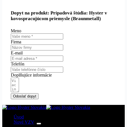
Dopyt na produkt: Prípadová štúdia: Hyster v
kovospracujúcom priemysle (Braunmetall)
Meno
Firma
E-mail
Telefón
Doplňujúce informácie
Odoslať dopyt
Úvod
Nové VZV