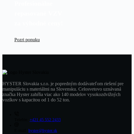
Profesionálne
repasované VZV
za výhodné ceny!
Pozri ponuku
HYSTER Slovakia s.r.o. je popredným dodávateľom riešení pre
manipuláciu s materiálmi na Slovensku. Celosvetovo uznávaná
značka Hyster zahŕňa viac ako 140 modelov vysokozdvižných
vozíkov s kapacitou od 1 do 52 ton.
Telefón:
+421 45 552 2433
E-mail:
hyster@hyster.sk