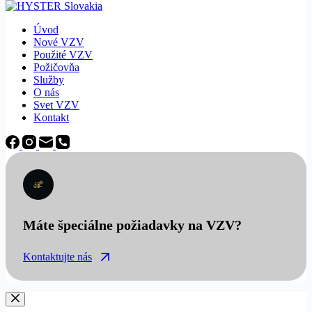
Úvod
Nové VZV
Použité VZV
Požičovňa
Služby
O nás
Svet VZV
Kontakt
Máte špeciálne požiadavky na VZV?
Kontaktujte nás