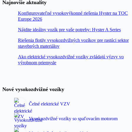
Najnovšie aktuality
Konfigurovateľné vysokovýkonné riešenia Hyster na TOC
Europe 2026
Nájdite ideálny vozík pre vaše potreby: Hyster A Series
Riešenia flotily vysokozdvižných vozíkov pre rastúci sektor
stavebných materiálov
Ako elektrické vysokozdvižné vozíky zvládajú výzvy vo
výrobnom priemysle
Nové vysokozdvižné vozíky
Čelné elektrické VZV
Vysokozdvižné vozíky so spaľovacím motorom