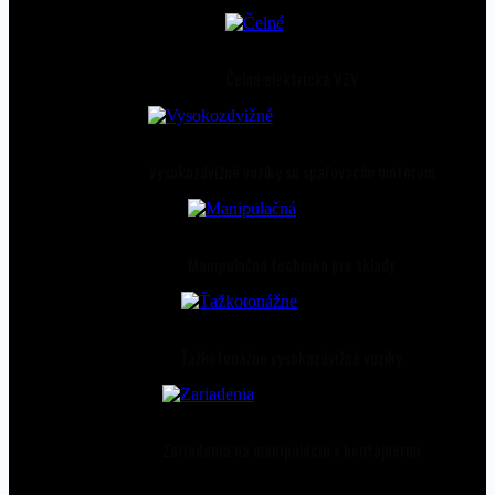
Čelné elektrické VZV
Vysokozdvižné vozíky so spaľovacím motorom
Manipulačná technika pre sklady
Ťažkotonážne vysokozdvižné vozíky
Zariadenia na manipuláciu s kontajnermi