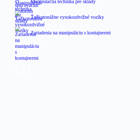
Manipulačná technika pre sklady
Ťažkotonážne vysokozdvižné vozíky
Zariadenia na manipuláciu s kontajnermi