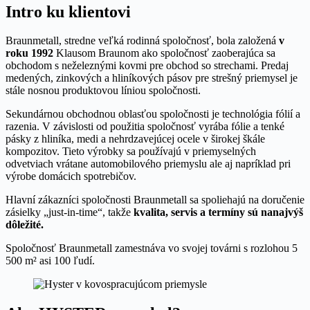
Intro ku klientovi
Braunmetall, stredne veľká rodinná spoločnosť, bola založená
v
roku 1992
Klausom Braunom ako spoločnosť zaoberajúca sa
obchodom s neželeznými kovmi pre obchod so strechami. Predaj
medených, zinkových a hliníkových pásov pre strešný priemysel je
stále nosnou produktovou líniou spoločnosti.
Sekundárnou obchodnou oblasťou spoločnosti je technológia fólií a
razenia. V závislosti od použitia spoločnosť vyrába fólie a tenké
pásky z hliníka, medi a nehrdzavejúcej ocele v širokej škále
kompozitov. Tieto výrobky sa používajú v priemyselných
odvetviach vrátane automobilového priemyslu ale aj napríklad pri
výrobe domácich spotrebičov.
Hlavní zákazníci spoločnosti Braunmetall sa spoliehajú na doručenie
zásielky „just-in-time“, takže
kvalita, servis a termíny sú nanajvýš
dôležité.
Spoločnosť Braunmetall zamestnáva vo svojej továrni s rozlohou 5
500 m² asi 100 ľudí.