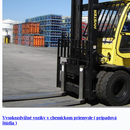
Vysokozdvižné vozíky v chemickom priemysle ( prípadová
štúdia )