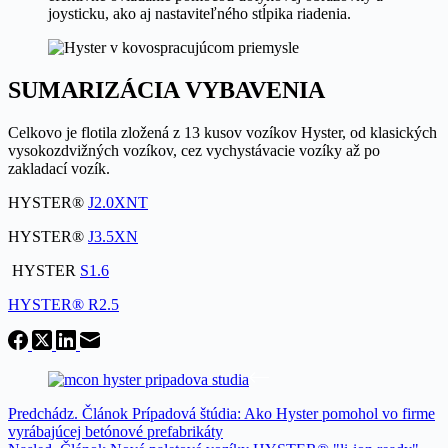
joysticku, ako aj nastaviteľného stĺpika riadenia.
SUMARIZÁCIA VYBAVENIA
Celkovo je flotila zložená z 13 kusov vozíkov Hyster, od klasických
vysokozdvižných vozíkov, cez vychystávacie vozíky až po
zakladací vozík.
HYSTER®
J2.0XNT
HYSTER®
J3.5XN
HYSTER
S1.6
HYSTER® R2.5
Predchádz.
Článok
Prípadová štúdia: Ako Hyster pomohol vo firme
vyrábajúcej betónové prefabrikáty