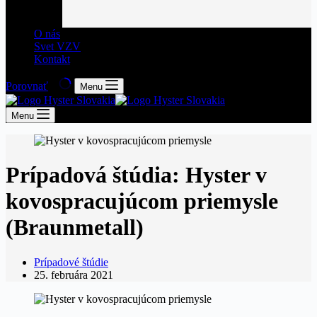
O nás
Svet VZV
Kontakt
Porovnať
Menu
Menu
Prípadová štúdia: Hyster v
kovospracujúcom priemysle
(Braunmetall)
Prípadové štúdie
25. februára 2021