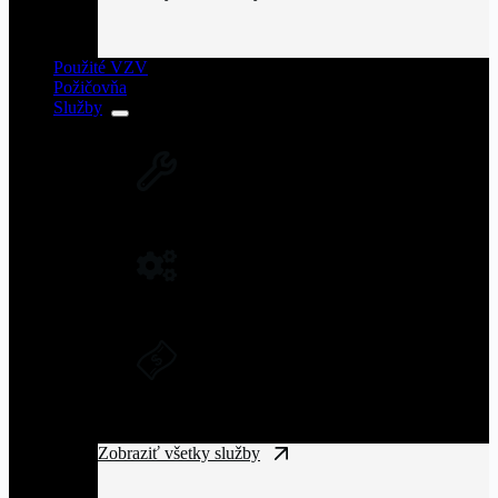
Použité VZV
Požičovňa
Služby
SERVIS VZV A ZARIADENÍ
Rozsiahla servisná sieť vysokozdvižných
vozíkov na Slovensku.
NÁHRADNÉ DIELY NA VZV
Originálne náhradné diely pre vysoký výkon
a spoľahlivosť VZV.
DLHODOBÝ PRENÁJOM A
FINANČNÝ LEASING
Získajte manipulačnú techniku bez
vysokých vstupných nákladov.
Zobraziť všetky služby