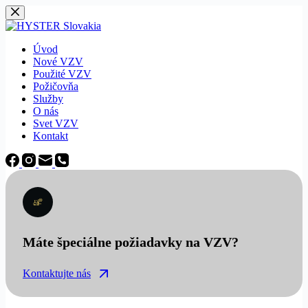
Späť
na
obsah
Úvod
Nové VZV
Použité VZV
Požičovňa
Služby
O nás
Svet VZV
Kontakt
Máte špeciálne požiadavky na VZV?
Kontaktujte nás