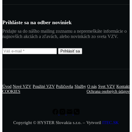
Prihláste sa na odber noviniek
Pridajte sa do nášho mailing zoznamu a nepremeškáte informácie o
najnovších akciách a zľavách, alebo novinkách zo sveta VZV.
Prihlásiť sa
Úvod
Nové VZV
Použité VZV
Požičovňa
Služby
O nás
Svet VZV
Kontakt
COOKIES
Ochrana osobných údajov
Copyright © HYSTER Slovakia s.r.o. – Vytvoril
ITEC.SK