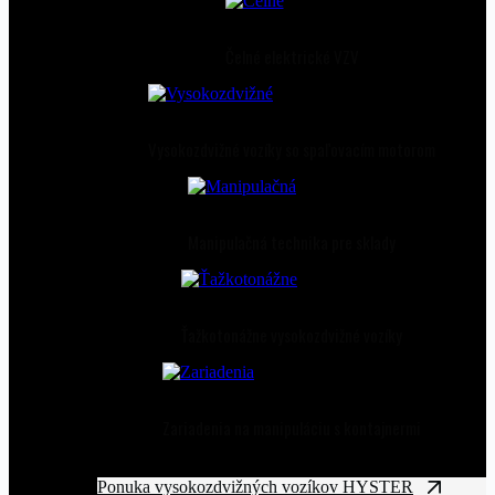
Čelné elektrické VZV
Vysokozdvižné vozíky so spaľovacím motorom
Manipulačná technika pre sklady
Ťažkotonážne vysokozdvižné vozíky
Zariadenia na manipuláciu s kontajnermi
Ponuka vysokozdvižných vozíkov HYSTER