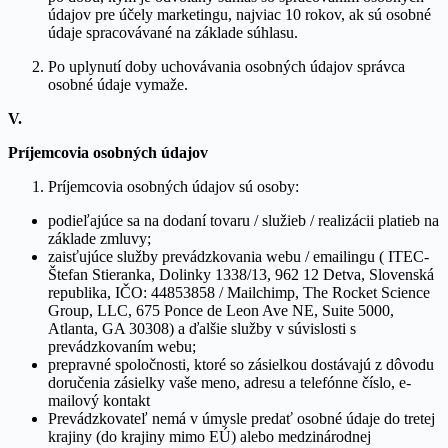
údajov pre účely marketingu, najviac 10 rokov, ak sú osobné
údaje spracovávané na základe súhlasu.
Po uplynutí doby uchovávania osobných údajov správca
osobné údaje vymaže.
V.
Príjemcovia osobných údajov
Príjemcovia osobných údajov sú osoby:
podieľajúce sa na dodaní tovaru / služieb / realizácii platieb na
základe zmluvy;
zaisťujúce služby prevádzkovania webu / emailingu ( ITEC-
Štefan Stieranka, Dolinky 1338/13, 962 12 Detva, Slovenská
republika, IČO: 44853858 / Mailchimp, The Rocket Science
Group, LLC, 675 Ponce de Leon Ave NE, Suite 5000,
Atlanta, GA 30308) a ďalšie služby v súvislosti s
prevádzkovaním webu;
prepravné spoločnosti, ktoré so zásielkou dostávajú z dôvodu
doručenia zásielky vaše meno, adresu a telefónne číslo, e-
mailový kontakt
Prevádzkovateľ nemá v úmysle predať osobné údaje do tretej
krajiny (do krajiny mimo EÚ) alebo medzinárodnej