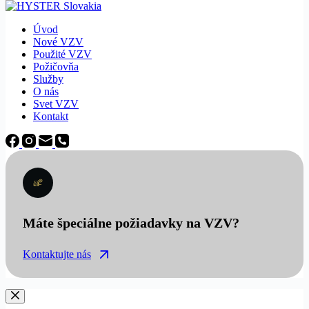
Úvod
Nové VZV
Použité VZV
Požičovňa
Služby
O nás
Svet VZV
Kontakt
Máte špeciálne požiadavky na VZV?
Kontaktujte nás