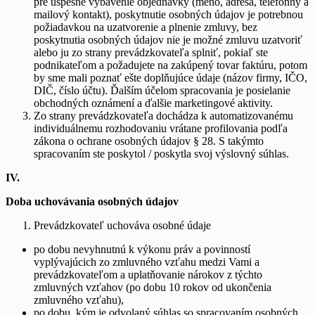
pre úspešné vybavenie objednávky (meno, adresa, telefónny a
mailový kontakt), poskytnutie osobných údajov je potrebnou
požiadavkou na uzatvorenie a plnenie zmluvy, bez
poskytnutia osobných údajov nie je možné zmluvu uzatvoriť
alebo ju zo strany prevádzkovateľa splniť, pokiaľ ste
podnikateľom a požadujete na zakúpený tovar faktúru, potom
by sme mali poznať ešte doplňujúce údaje (názov firmy, IČO,
DIČ, číslo účtu). Ďalším účelom spracovania je posielanie
obchodných oznámení a ďalšie marketingové aktivity.
Zo strany prevádzkovateľa dochádza k automatizovanému
individuálnemu rozhodovaniu vrátane profilovania podľa
zákona o ochrane osobných údajov § 28. S takýmto
spracovaním ste poskytol / poskytla svoj výslovný súhlas.
IV.
Doba uchovávania osobných údajov
Prevádzkovateľ uchováva osobné údaje
po dobu nevyhnutnú k výkonu práv a povinností
vyplývajúcich zo zmluvného vzťahu medzi Vami a
prevádzkovateľom a uplatňovanie nárokov z týchto
zmluvných vzťahov (po dobu 10 rokov od ukončenia
zmluvného vzťahu),
po dobu, kým je odvolaný súhlas so spracovaním osobných