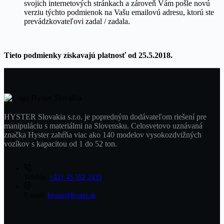
svojich internetových stránkach a zároveň Vám pošle novú
verziu týchto podmienok na Vašu emailovú adresu, ktorú ste
prevádzkovateľovi zadal / zadala.
Tieto podmienky získavajú platnosť od 25.5.2018.
HYSTER Slovakia s.r.o. je popredným dodávateľom riešení pre
manipuláciu s materiálmi na Slovensku. Celosvetovo uznávaná
značka Hyster zahŕňa viac ako 140 modelov vysokozdvižných
vozíkov s kapacitou od 1 do 52 ton.
Telefón:
+421 45 552 2433
E-mail:
hyster@hyster.sk