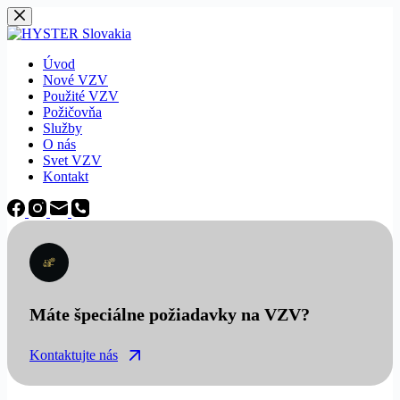
Späť
na
obsah
Úvod
Nové VZV
Použité VZV
Požičovňa
Služby
O nás
Svet VZV
Kontakt
Máte špeciálne požiadavky na VZV?
Kontaktujte nás