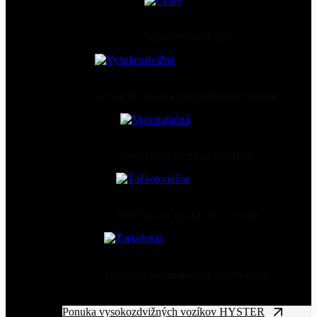
Čelné elektrické VZV
Vysokozdvižné vozíky so spaľovacím motorom
Manipulačná technika pre sklady
Ťažkotonážne vysokozdvižné vozíky
Zariadenia na manipuláciu s kontajnermi
Ponuka vysokozdvižných vozíkov HYSTER