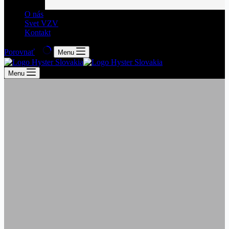
O nás
Svet VZV
Kontakt
Porovnať
Menu
Menu