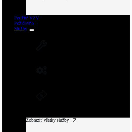
Použité VZV
Požičovňa
Služby
SERVIS VZV A ZARIADENÍ
Rozsiahla servisná sieť vysokozdvižných
vozíkov na Slovensku.
NÁHRADNÉ DIELY NA VZV
Originálne náhradné diely pre vysoký výkon
a spoľahlivosť VZV.
DLHODOBÝ PRENÁJOM A
FINANČNÝ LEASING
Získajte manipulačnú techniku bez
vysokých vstupných nákladov.
Zobraziť všetky služby