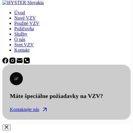
Úvod
Nové VZV
Použité VZV
Požičovňa
Služby
O nás
Svet VZV
Kontakt
Máte špeciálne požiadavky na VZV?
Kontaktujte nás