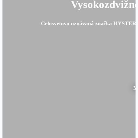
Vysokozdvižné
Celosvetovo uznávaná značka HYSTER za
Mn