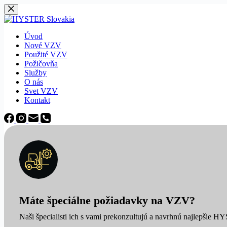
Späť
na
obsah
Úvod
Nové VZV
Použité VZV
Požičovňa
Služby
O nás
Svet VZV
Kontakt
Máte špeciálne požiadavky na VZV?
Naši špecialisti ich s vami prekonzultujú a navrhnú najlepšie H