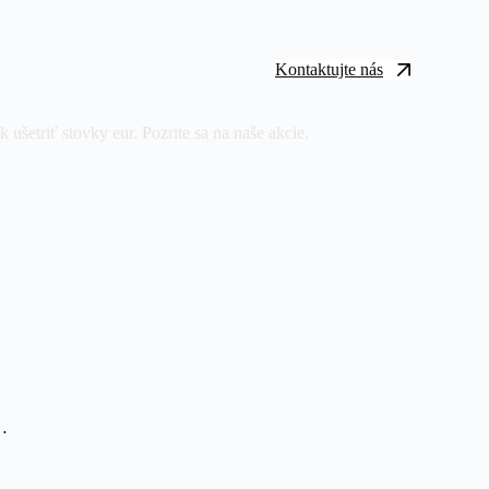
Kontaktujte nás
 ušetriť stovky eur. Pozrite sa na naše akcie.
ú…