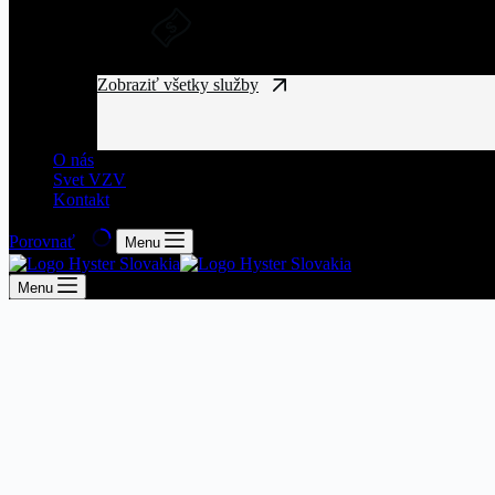
DLHODOBÝ PRENÁJOM A FINANČ
Získajte manipulačnú techniku bez vysokých vst
Zobraziť všetky služby
O nás
Svet VZV
Kontakt
Porovnať
Menu
Menu