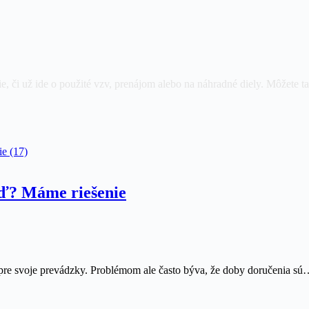
, či už ide o použité vzv, prenájom alebo na náhradné diely. Môžete tak
ie (17)
eď? Máme riešenie
re svoje prevádzky. Problémom ale často býva, že doby doručenia s