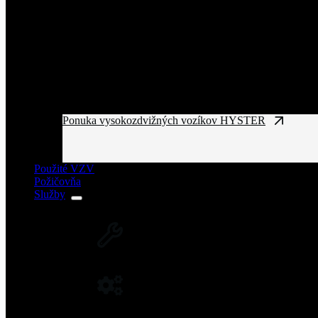
Ponuka vysokozdvižných vozíkov HYSTER
Použité VZV
Požičovňa
Služby
SERVIS VZV A ZARIADENÍ
Rozsiahla servisná sieť vysokozdvižných vozíkov
NÁHRADNÉ DIELY NA VZV
Originálne náhradné diely pre vysoký výkon a spo