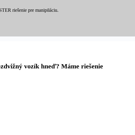
YSTER riešenie pre manipiláciu.
ozdvižný vozík hneď? Máme riešenie