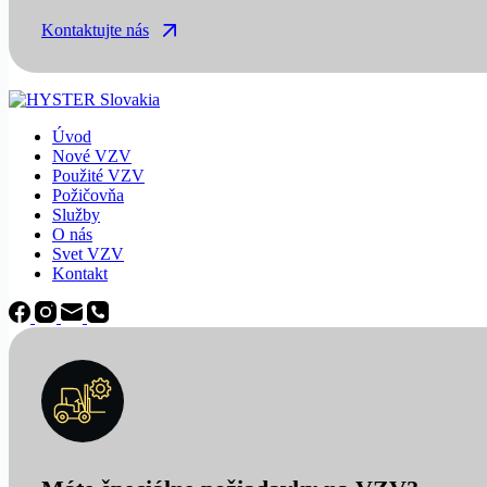
Kontaktujte nás
Úvod
Nové VZV
Použité VZV
Požičovňa
Služby
O nás
Svet VZV
Kontakt