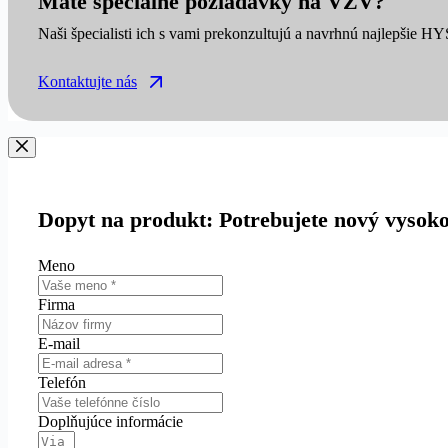
Máte špeciálne požiadavky na VZV?
Naši špecialisti ich s vami prekonzultujú a navrhnú najlepšie H
Kontaktujte nás
Dopyt na produkt: Potrebujete nový vysok
Meno
Firma
E-mail
Telefón
Doplňujúce informácie