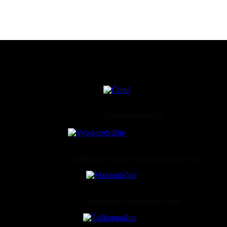
Čelné elektrické VZV
Vysokozdvižné vozíky so spaľovacím motorom
Manipulačná technika pre sklady