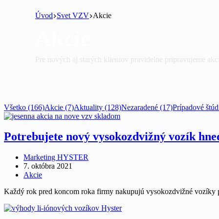
Úvod
Svet VZV
Akcie
Akcie
Pre nových aj starých klientov pravidelne pripravujeme akcie
Všetko (166)
Akcie (7)
Aktuality (128)
Nezaradené (17)
Prípadové štúd
Potrebujete nový vysokozdvižný vozík hn
Marketing HYSTER
7. októbra 2021
Akcie
Každý rok pred koncom roka firmy nakupujú vysokozdvižné vozíky p