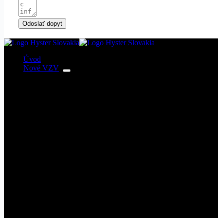
Odoslať dopyt
Úvod
Nové VZV