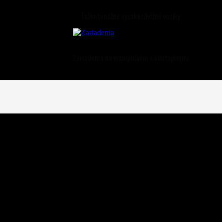
Ťažkotonážne vysokozdvižné vozíky
Zariadenia na manipuláciu s kontajnermi
 na Slovensku.
ľahlivosť VZV.