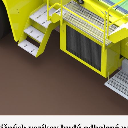
vižných vozíkov budú odhalené 