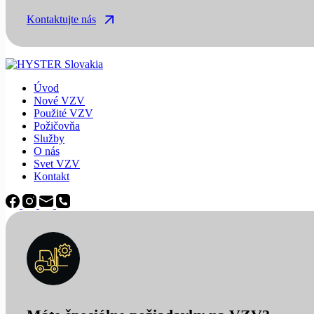
Kontaktujte nás
Úvod
Nové VZV
Použité VZV
Požičovňa
Služby
O nás
Svet VZV
Kontakt