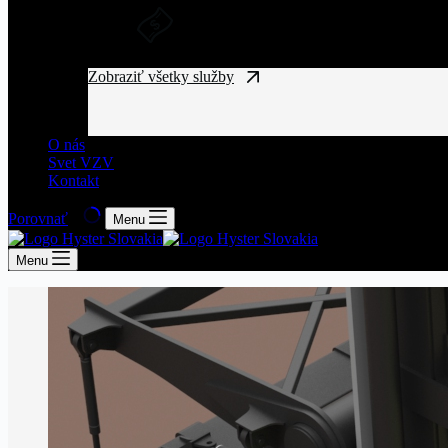
DLHODOBÝ PRENÁJOM A FINANČ
Získajte manipulačnú techniku bez vysokých vst
Zobraziť všetky služby
O nás
Svet VZV
Kontakt
Porovnať
Menu
Menu