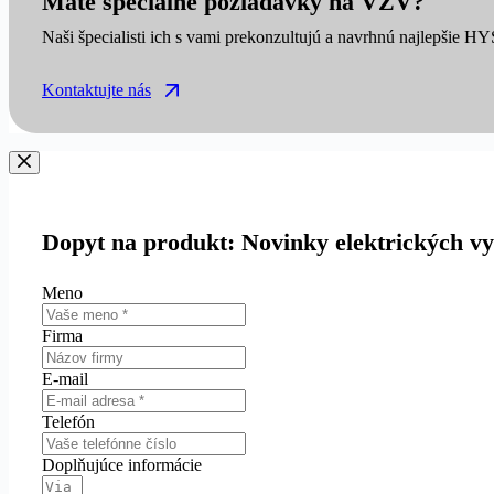
Máte špeciálne požiadavky na VZV?
Naši špecialisti ich s vami prekonzultujú a navrhnú najlepšie H
Kontaktujte nás
Dopyt na produkt: Novinky elektrických 
Meno
Firma
E-mail
Telefón
Doplňujúce informácie