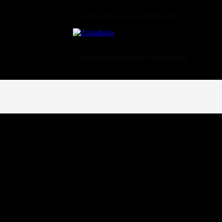
Ťažkotonážne vysokozdvižné vozíky
Zariadenia na manipuláciu s kontajnermi
 na Slovensku.
ľahlivosť VZV.