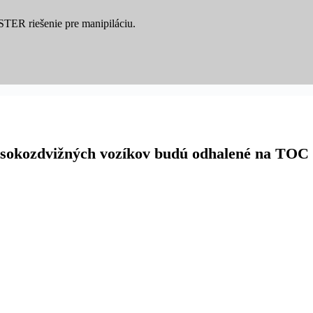
YSTER riešenie pre manipiláciu.
vysokozdvižných vozíkov budú odhalené na TOC