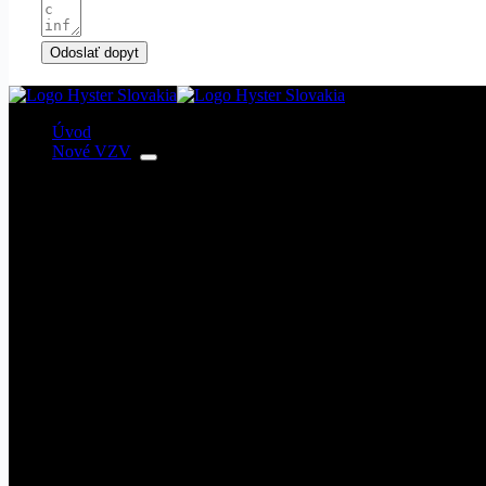
Odoslať dopyt
Úvod
Nové VZV