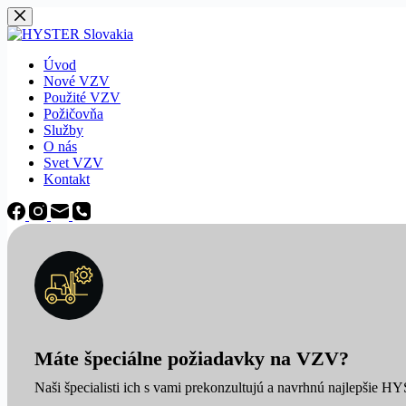
Späť
na
obsah
Úvod
Nové VZV
Použité VZV
Požičovňa
Služby
O nás
Svet VZV
Kontakt
Máte špeciálne požiadavky na VZV?
Naši špecialisti ich s vami prekonzultujú a navrhnú najlepšie H