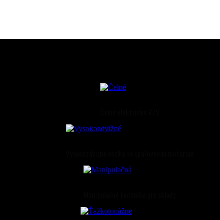
Čelné elektrické VZV
Vysokozdvižné vozíky so spaľovacím motorom
Manipulačná technika pre sklady