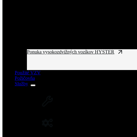
Ponuka vysokozdvižných vozíkov HYSTER
Použité VZV
Požičovňa
Služby
SERVIS VZV A ZARIADENÍ
Rozsiahla servisná sieť vysokozdvižných vozíkov
NÁHRADNÉ DIELY NA VZV
Originálne náhradné diely pre vysoký výkon a spo