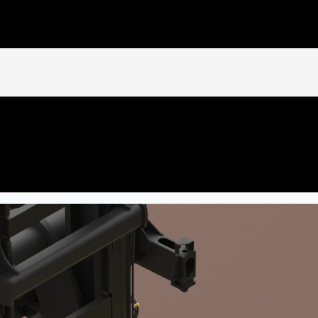
NÝ LEASING
upných nákladov.