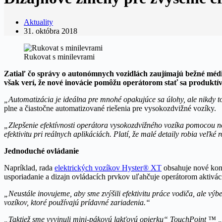
Aktuality
31. októbra 2018
Rukovat s minilevrami
Zatiaľ čo správy o autonómnych vozidlách zaujímajú bežné médi
však verí, že nové inovácie pomôžu operátorom stať sa produktív
„Automatizácia je ideálna pre mnohé opakujúce sa úlohy, ale nikdy 
plne a čiastočne automatizované riešenia pre vysokozdvižné vozíky.
„Zlepšenie efektívnosti operátora vysokozdvižného vozíka pomocou nov
efektivitu pri reálnych aplikáciách. Platí, že malé detaily robia veľké r
Jednoduché ovládanie
Napríklad, rada
elektrických vozíkov Hyster® XT
obsahuje nové konš
usporiadanie a dizajn ovládacích prvkov uľahčuje operátorom aktivác
„Neustále inovujeme, aby sme zvýšili efektivitu práce vodiča, ale výb
vozíkov, ktoré používajú prídavné zariadenia.“
„Taktiež sme vyvinuli mini-pákovú lakťovú opierku“ TouchPoint ™ „