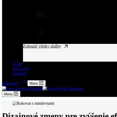
NÁHRADNÉ DIELY NA VZV
Originálne náhradné diely pre vysoký výkon a spo
DLHODOBÝ PRENÁJOM A FINANČ
Získajte manipulačnú techniku bez vysokých vst
Zobraziť všetky služby
O nás
Svet VZV
Kontakt
Porovnať
Menu
Menu
Dizajnové zmeny pre zvýšenie ef