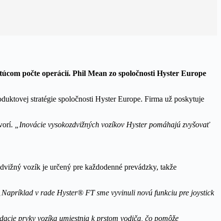
úcom počte operácií. Phil Mean zo spoločnosti Hyster Europe
oduktovej stratégie spoločnosti Hyster Europe. Firma už poskytuje
orí.
„Inovácie vysokozdvižných vozíkov Hyster pomáhajú zvyšovať
zdvižný vozík je určený pre každodenné prevádzky, takže
„Napríklad v rade Hyster® FT sme vyvinuli novú funkciu pre joystick
acie prvky vozíka umiestnia k prstom vodiča, čo pomôže