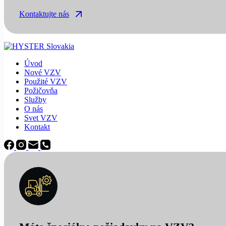
Kontaktujte nás
Úvod
Nové VZV
Použité VZV
Požičovňa
Služby
O nás
Svet VZV
Kontakt