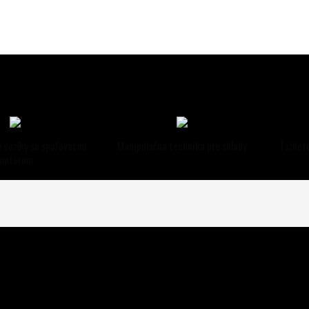
 vozíky so spaľovacím
Manipulačná technika pre sklady
Ťažkot
motorom
 na Slovensku.