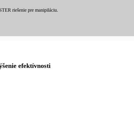
YSTER riešenie pre manipiláciu.
šenie efektívnosti