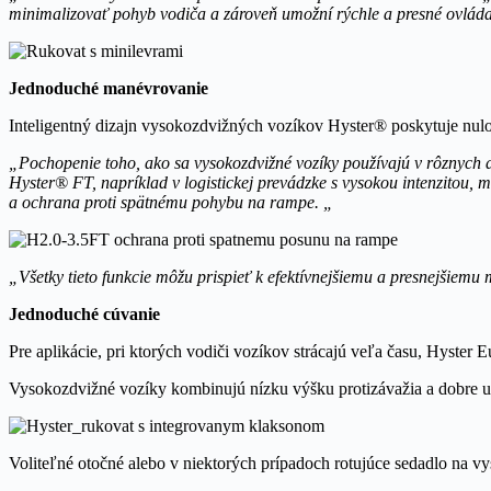
minimalizovať pohyb vodiča a zároveň umožní rýchle a presné ovláda
Jednoduché manévrovanie
Inteligentný dizajn vysokozdvižných vozíkov Hyster® poskytuje nulov
„Pochopenie toho, ako sa vysokozdvižné vozíky používajú v rôznych a
Hyster® FT, napríklad v logistickej prevádzke s vysokou intenzitou, 
a ochrana proti spätnému pohybu na rampe. „
„Všetky tieto funkcie môžu prispieť k efektívnejšiemu a presnejšiem
Jednoduché cúvanie
Pre aplikácie, pri ktorých vodiči vozíkov strácajú veľa času, Hyster 
Vysokozdvižné vozíky kombinujú nízku výšku protizávažia a dobre umi
Voliteľné otočné alebo v niektorých prípadoch rotujúce sedadlo na vy