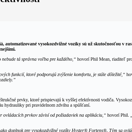
á, automatizované vysokozdvižné vozíky sú už skutočnosťou v rast
nejšími.
to nebude tá správna voľba pre každého,“
hovorí Phil Mean, riaditeľ pr
ých funkcií, ktoré podporujú zvýšenie komfortu, je stále dôležité,“
hov
ozdiely.”
trukčné prvky, ktoré prispievajú k vyššej efektívnosti vodiča. Vysoko
iu hydrauliky pri pravidelnom zdvihu a spúšťaní.
er ovládacích prvkov závisí od požiadaviek na aplikáciu,“
hovorí Phil.
ako doplnok pre vysokozdvižné vozíky Hyster® Fortens®. Tým sa ovlád