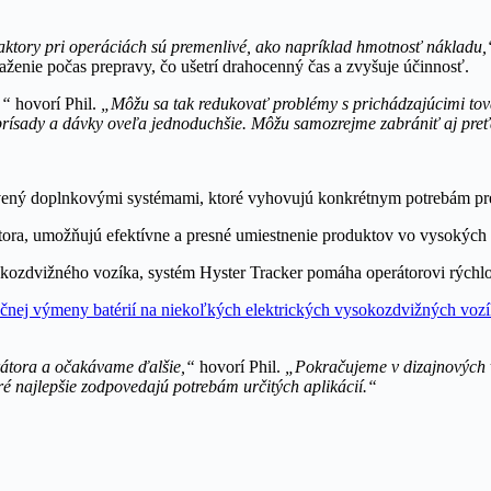
aktory pri operáciách sú premenlivé, ako napríklad hmotnosť nákladu,
ťaženie počas prepravy, čo ušetrí drahocenný čas a zvyšuje účinnosť.
,“
hovorí Phil.
„Môžu sa tak redukovať problémy s prichádzajúcimi tov
prísady a dávky oveľa jednoduchšie. Môžu samozrejme zabrániť aj preť
ý doplnkovými systémami, ktoré vyhovujú konkrétnym potrebám prevá
ra, umožňujú efektívne a presné umiestnenie produktov vo vysokých re
sokozdvižného vozíka, systém Hyster Tracker pomáha operátorovi rýchl
čnej výmeny batérií na niekoľkých elektrických vysokozdvižných vozí
erátora a očakávame ďalšie,“
hovorí Phil.
„Pokračujeme v dizajnových v
 najlepšie zodpovedajú potrebám určitých aplikácií.“