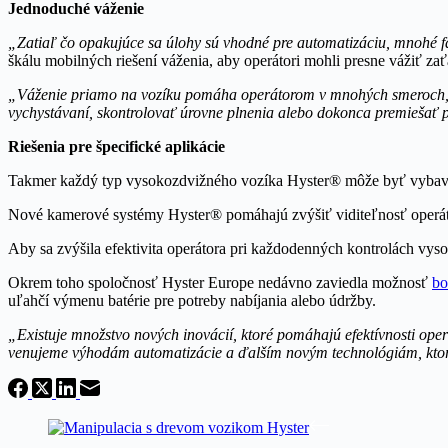
Jednoduché váženie
„Zatiaľ čo opakujúce sa úlohy sú vhodné pre automatizáciu, mnohé f
škálu mobilných riešení váženia, aby operátori mohli presne vážiť za
„Váženie priamo na vozíku pomáha operátorom v mnohých smeroch
vychystávaní, skontrolovať úrovne plnenia alebo dokonca premiešať 
Riešenia pre špecifické aplikácie
Takmer každý typ vysokozdvižného vozíka Hyster® môže byť vybaven
Nové kamerové systémy Hyster® pomáhajú zvýšiť viditeľnosť operáto
Aby sa zvýšila efektivita operátora pri každodenných kontrolách vy
Okrem toho spoločnosť Hyster Europe nedávno zaviedla možnosť
bo
uľahčí výmenu batérie pre potreby nabíjania alebo údržby.
„Existuje množstvo nových inovácií, ktoré pomáhajú efektívnosti op
venujeme výhodám automatizácie a ďalším novým technológiám, ktoré