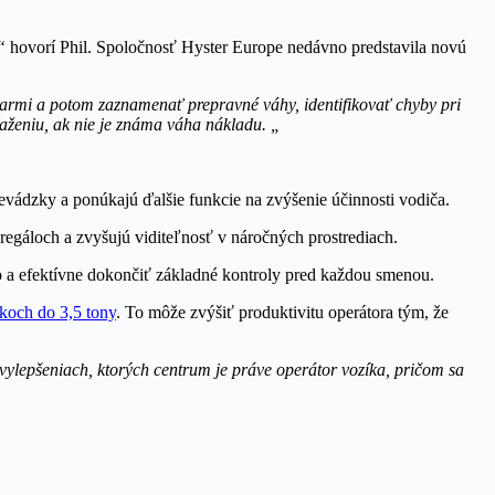
“
hovorí Phil. Spoločnosť Hyster Europe nedávno predstavila novú
armi a potom zaznamenať prepravné váhy, identifikovať chyby pri
aženiu, ak nie je známa váha nákladu. „
dzky a ponúkajú ďalšie funkcie na zvýšenie účinnosti vodiča.
gáloch a zvyšujú viditeľnosť v náročných prostrediach.
o a efektívne dokončiť základné kontroly pred každou smenou.
koch do 3,5 tony
. To môže zvýšiť produktivitu operátora tým, že
ylepšeniach, ktorých centrum je práve operátor vozíka, pričom sa