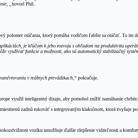
nie, „
hovorí Phil.
ý polomer otáčania, ktorý pomáha vodičom ľahšie sa otáčať. To im dáva
plikáciách, je kľúčom k jeho rozvoju s ohľadom na produktivitu operá
môže využívať funkcie a možnosti, ako sú automatický stabilizačný syst
u manévrovaniu v reálnych prevádzkach,“
pokračuje.
Europe využil inteligentný dizajn, aby pomohol znížiť namáhanie chrbtic
estnenú zadnú rukoväť s integrovaným klaksónom, ktorá zvyšuje pohodl
sokozdvižnom vozíku umožňuje ďalšie zlepšenie viditeľnosti a komfortu