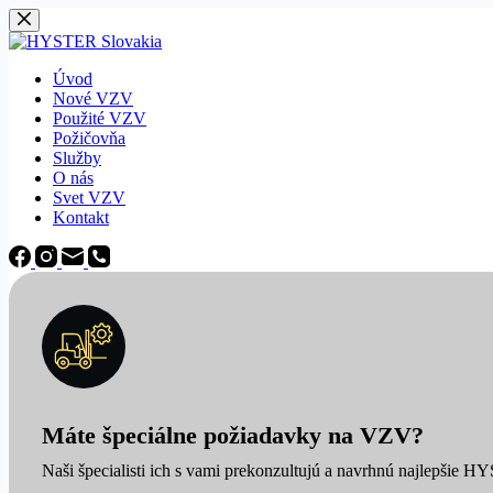
Späť
na
obsah
Úvod
Nové VZV
Použité VZV
Požičovňa
Služby
O nás
Svet VZV
Kontakt
Máte špeciálne požiadavky na VZV?
Naši špecialisti ich s vami prekonzultujú a navrhnú najlepšie H