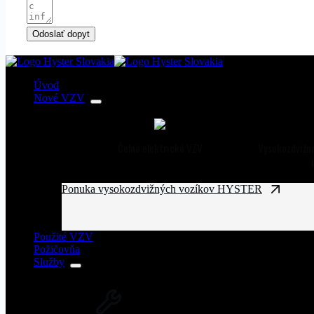
Odoslať dopyt
Úvod
Nové VZV
Čelné elektrické VZV
Vysokozdvižné
Ponuka vysokozdvižných vozíkov HYSTER
Použité VZV
Požičovňa
Služby
SERVIS VZV A ZARIADENÍ
Rozsiahla servisná sieť vysokozdvižných vozíkov