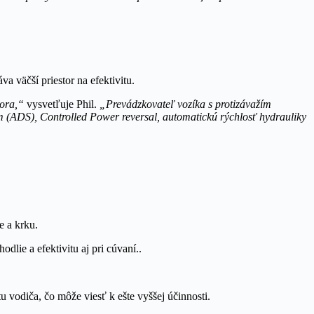
 väčší priestor na efektivitu.
tora,“
vysvetľuje Phil.
„Prevádzkovateľ vozíka s protizávažím
ém (ADS), Controlled Power reversal, automatickú rýchlosť hydrauliky
e a krku.
ie a efektivitu aj pri cúvaní..
 vodiča, čo môže viesť k ešte vyššej účinnosti.