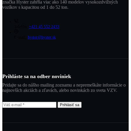
značka Hyster zahŕňa viac ako 140 modelov vysokozdvižných
vozíkov s kapacitou od 1 do 52 ton.
Telefón:
+421 45 552 2433
E-mail:
hyster@hyster.sk
Prihláste sa na odber noviniek
Pridajte sa do nášho mailing zoznamu a nepremeškáte informácie o
najnovších akciách a zľavách, alebo novinkách zo sveta VZV.
Prihlásiť sa