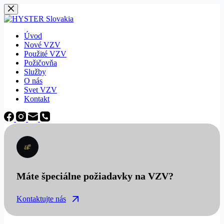
Späť
na
obsah
Úvod
Nové VZV
Použité VZV
Požičovňa
Služby
O nás
Svet VZV
Kontakt
Máte špeciálne požiadavky na VZV?
Kontaktujte nás