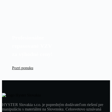
Profesionálne
repasované VZV
za výhodné ceny!
Pozri ponuku
HYSTER Slovakia s.r.o. je popredným dodávateľom riešení pre
manipuláciu s materiálmi na Slovensku. Celosvetovo uznávaná