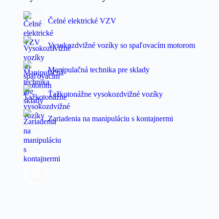
Čelné elektrické VZV
Vysokozdvižné vozíky so spaľovacím motorom
Manipulačná technika pre sklady
Ťažkotonážne vysokozdvižné vozíky
Zariadenia na manipuláciu s kontajnermi