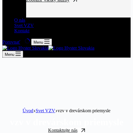
O nás
Svet VZV
Kontakt
Porovnať
Menu
Menu
Úvod
Svet VZV
vzv v drevárskom priemysle
vzv v drevárskom priemysle
Kontaktujte nás