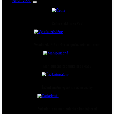
Nové VZV
Čelné elektrické VZV
Vysokozdvižné vozíky so spaľovacím motorom
Manipulačná technika pre sklady
Ťažkotonážne vysokozdvižné vozíky
Zariadenia na manipuláciu s kontajnermi