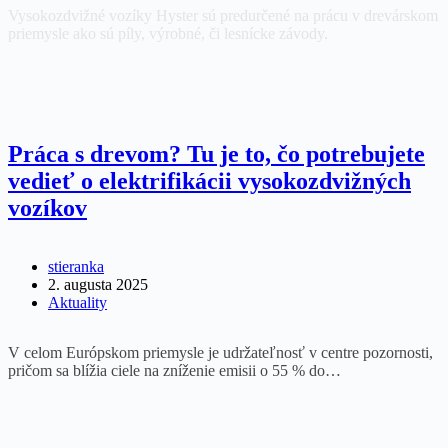
Vysokozdvižné vozíky Hyster sú predurčené na prácu v drevárskom
priemysle ako sú píly, výrobné, či lesnícke závody.
Práca s drevom? Tu je to, čo potrebujete
vedieť o elektrifikácii vysokozdvižných
vozíkov
stieranka
2. augusta 2025
Aktuality
V celom Európskom priemysle je udržateľnosť v centre pozornosti,
pričom sa blížia ciele na zníženie emisii o 55 % do…