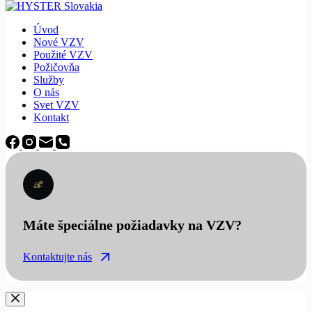
Úvod
Nové VZV
Použité VZV
Požičovňa
Služby
O nás
Svet VZV
Kontakt
Máte špeciálne požiadavky na VZV?
Kontaktujte nás