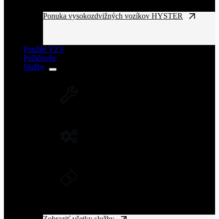
Ponuka vysokozdvižných vozíkov HYSTER
Použité VZV
Požičovňa
Služby
SERVIS VZV A ZARIADENÍ
Rozsiahla servisná sieť vysokozdvižných
vozíkov na Slovensku.
NÁHRADNÉ DIELY NA VZV
Originálne náhradné diely pre vysoký výkon
a spoľahlivosť VZV.
DLHODOBÝ PRENÁJOM A
FINANČNÝ LEASING
Získajte manipulačnú techniku bez
vysokých vstupných nákladov.
Zobraziť všetky služby