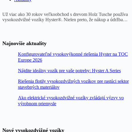
Už viac ako 30 rokov veľkoobchod s drevom Holz Tusche používa
vysokozdvižné vozíky Hyster®. Nielen preto, že nákup a údržba…
Najnovšie aktuality
Konfigurovateľné vysokovýkonné riešenia Hyster na TOC
Europe 2026
Nájdite ideálny vozík pre vaše potreby: Hyster A Series
Riešenia flotily vysokozdvižných vozíkov pre rastúci sektor
stavebných materiálov
Ako elektrické vysokozdvižné vozíky zvládajú výzvy vo
výrobnom priemysle
Nové vysokozdvižné vozíky