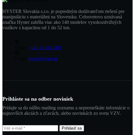
HYSTER Slovakia s.r.o. je popredným dodávateľom riešení pre
manipuláciu s materiálmi na Slovensku. Celosvetovo uznávaná
značka Hyster zahŕňa viac ako 140 modelov vysokozdvižných
vozíkov s kapacitou od 1 do 52 ton.
Telefón:
+421 45 552 2433
E-mail:
hyster@hyster.sk
Prihláste sa na odber noviniek
Pridajte sa do nášho mailing zoznamu a nepremeškáte informácie o
najnovších akciách a zľavách, alebo novinkách zo sveta VZV.
Prihlásiť sa