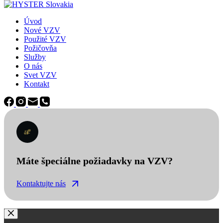
Úvod
Nové VZV
Použité VZV
Požičovňa
Služby
O nás
Svet VZV
Kontakt
Máte špeciálne požiadavky na VZV?
Kontaktujte nás