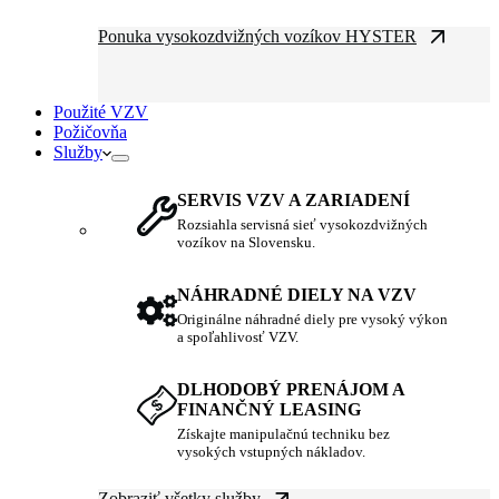
Ponuka vysokozdvižných vozíkov HYSTER
Použité VZV
Požičovňa
Služby
SERVIS VZV A ZARIADENÍ
Rozsiahla servisná sieť vysokozdvižných
vozíkov na Slovensku.
NÁHRADNÉ DIELY NA VZV
Originálne náhradné diely pre vysoký výkon
a spoľahlivosť VZV.
DLHODOBÝ PRENÁJOM A
FINANČNÝ LEASING
Získajte manipulačnú techniku bez
vysokých vstupných nákladov.
Zobraziť všetky služby