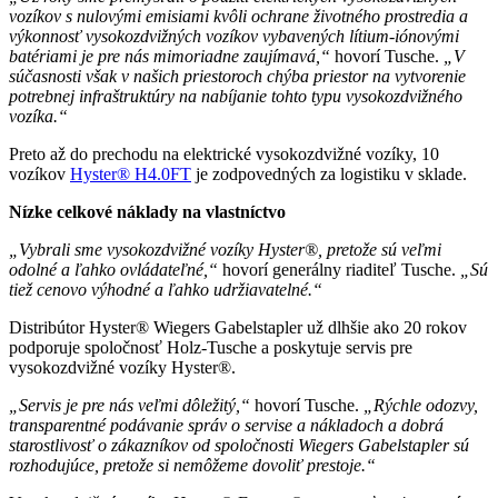
vozíkov s nulovými emisiami kvôli ochrane životného prostredia a
výkonnosť vysokozdvižných vozíkov vybavených lítium-iónovými
batériami je pre nás mimoriadne zaujímavá,“
hovorí Tusche.
„V
súčasnosti však v našich priestoroch chýba priestor na vytvorenie
potrebnej infraštruktúry na nabíjanie tohto typu vysokozdvižného
vozíka.“
Preto až do prechodu na elektrické vysokozdvižné vozíky, 10
vozíkov
Hyster® H4.0FT
je zodpovedných za logistiku v sklade.
Nízke celkové náklady na vlastníctvo
„Vybrali sme vysokozdvižné vozíky Hyster®, pretože sú veľmi
odolné a ľahko ovládateľné,“
hovorí generálny riaditeľ Tusche.
„Sú
tiež cenovo výhodné a ľahko udržiavatelné.“
Distribútor Hyster® Wiegers Gabelstapler už dlhšie ako 20 rokov
podporuje spoločnosť Holz-Tusche a poskytuje servis pre
vysokozdvižné vozíky Hyster®.
„Servis je pre nás veľmi dôležitý,“
hovorí Tusche.
„Rýchle odozvy,
transparentné podávanie správ o servise a nákladoch a dobrá
starostlivosť o zákazníkov od spoločnosti Wiegers Gabelstapler sú
rozhodujúce, pretože si nemôžeme dovoliť prestoje.“