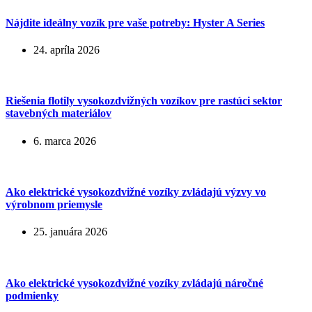
Nájdite ideálny vozík pre vaše potreby: Hyster A Series
24. apríla 2026
Riešenia flotily vysokozdvižných vozíkov pre rastúci sektor
stavebných materiálov
6. marca 2026
Ako elektrické vysokozdvižné vozíky zvládajú výzvy vo
výrobnom priemysle
25. januára 2026
Ako elektrické vysokozdvižné vozíky zvládajú náročné
podmienky