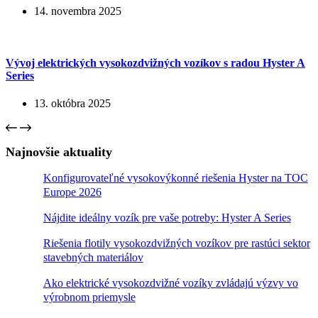
14. novembra 2025
Vývoj elektrických vysokozdvižných vozíkov s radou Hyster A
Series
13. októbra 2025
Najnovšie aktuality
Konfigurovateľné vysokovýkonné riešenia Hyster na TOC
Europe 2026
Nájdite ideálny vozík pre vaše potreby: Hyster A Series
Riešenia flotily vysokozdvižných vozíkov pre rastúci sektor
stavebných materiálov
Ako elektrické vysokozdvižné vozíky zvládajú výzvy vo
výrobnom priemysle