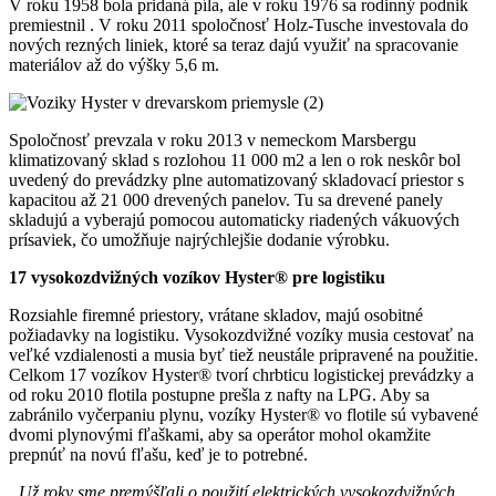
V roku 1958 bola pridaná píla, ale v roku 1976 sa rodinný podnik
premiestnil . V roku 2011 spoločnosť Holz-Tusche investovala do
nových rezných liniek, ktoré sa teraz dajú využiť na spracovanie
materiálov až do výšky 5,6 m.
Spoločnosť prevzala v roku 2013 v nemeckom Marsbergu
klimatizovaný sklad s rozlohou 11 000 m2 a len o rok neskôr bol
uvedený do prevádzky plne automatizovaný skladovací priestor s
kapacitou až 21 000 drevených panelov. Tu sa drevené panely
skladujú a vyberajú pomocou automaticky riadených vákuových
prísaviek, čo umožňuje najrýchlejšie dodanie výrobku.
17 vysokozdvižných vozíkov Hyster® pre logistiku
Rozsiahle firemné priestory, vrátane skladov, majú osobitné
požiadavky na logistiku. Vysokozdvižné vozíky musia cestovať na
veľké vzdialenosti a musia byť tiež neustále pripravené na použitie.
Celkom 17 vozíkov Hyster® tvorí chrbticu logistickej prevádzky a
od roku 2010 flotila postupne prešla z nafty na LPG. Aby sa
zabránilo vyčerpaniu plynu, vozíky Hyster® vo flotile sú vybavené
dvomi plynovými fľaškami, aby sa operátor mohol okamžite
prepnúť na novú fľašu, keď je to potrebné.
„Už roky sme premýšľali o použití elektrických vysokozdvižných