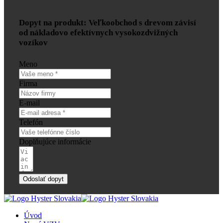
Dopyt na produkt: Veľkoobchod s drevom závisí
od nákladovo efektívnych vysokozdvižných
vozíkov
Meno
Firma
E-mail
Telefón
Doplňujúce informácie
Odoslať dopyt
Úvod