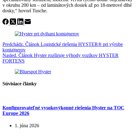
v okruhu 200 km – od laminátových dosiek až po 18-metrové dlhé
dosky,“ hovorí Tusche.
Predchádz.
Článok
Logistické riešenia HYSTER® pri výrobe
kontajnerov
Nasled.
Článok
Hyster rozširuje výhody vozíkov HYSTER
FORTENS
Súvisiace články
Konfigurovateľné vysokovýkonné riešenia Hyster na TOC
Europe 2026
1. júna 2026