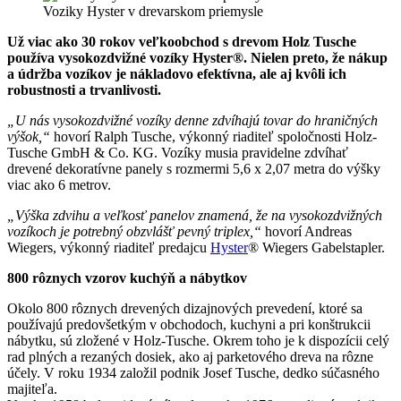
Voziky Hyster v drevarskom priemysle
Už viac ako 30 rokov veľkoobchod s drevom Holz Tusche
používa vysokozdvižné vozíky Hyster®. Nielen preto, že nákup
a údržba vozíkov je nákladovo efektívna, ale aj kvôli ich
robustnosti a trvanlivosti.
„U nás vysokozdvižné vozíky denne zdvíhajú tovar do hraničných
výšok,“
hovorí Ralph Tusche, výkonný riaditeľ spoločnosti Holz-
Tusche GmbH & Co. KG. Vozíky musia pravidelne zdvíhať
drevené dekoratívne panely s rozmermi 5,6 x 2,07 metra do výšky
viac ako 6 metrov.
„Výška zdvihu a veľkosť panelov znamená, že na vysokozdvižných
vozíkoch je potrebný obzvlášť pevný triplex,“
hovorí Andreas
Wiegers, výkonný riaditeľ predajcu
Hyster
® Wiegers Gabelstapler.
800 rôznych vzorov kuchýň a nábytkov
Okolo 800 rôznych drevených dizajnových prevedení, ktoré sa
používajú predovšetkým v obchodoch, kuchyni a pri konštrukcii
nábytku, sú zložené v Holz-Tusche. Okrem toho je k dispozícii celý
rad plných a rezaných dosiek, ako aj parketového dreva na rôzne
účely. V roku 1934 založil podnik Josef Tusche, dedko súčasného
majiteľa.