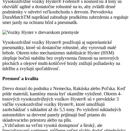
Vysokozdvižné vozíky Hyster® Fortens® s nosnosťou 4 tony sú
obzvlášť agilné a dostatočne robustné na to, aby zvládli drsné
podmienky v odvetví veľkoobchodu s drevom. Prevodovka
DuraMatchTM napríklad zabraňuje prudkému zabrzdeniu a reguluje
smer jazdy na ochranu bŕzd a pneumatík.
Vysokozdvižné vozíky Hyster® používajú aj superelastické
pneumatiky, ktoré sú dostatočne robustné, aby vyrovnali malé
hrbole. Okrem toho mechanizmus stabilizácie Hyster (HSM)
zlepšuje bočnú stabilitu bez ovplyvnenia činnosti na nerovných
plochách a olejové multi-kotúčové brzdy znižujú požiadavky na
údržbu a zvyšujú spoľahlivosť.
Presnosť a kvalita
Drevo dorazí do podniku z Nemecka, Rakúska alebo Poľska. Keď
príde materiál, kamióny musia byť okamžite vyložené. Okrem 4-
tonových vysokozdvižných vozíkov Hyster® sú v prevádzke 3
väčšie vysokozdvižné vozíky Hyster®, ktoré umožňujú
zaobchádzať s nákladmi až do 5,5 tony. Po vyložení nákladných
automobilov sa drevené panely prijímajú buď priamo do
skladovacieho priestoru alebo na pílu.
„Vzhľadom na veľmi vysokú dostupnosť a široký, ale
špecializovaný sortiment, môžeme veľmi rýchlo dodať objednávky