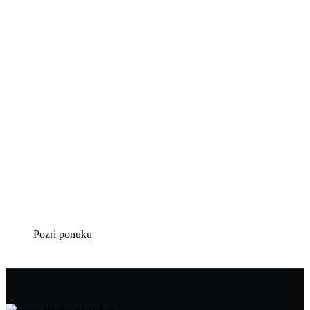
Profesionálne
repasované VZV
za výhodné ceny!
Pozri ponuku