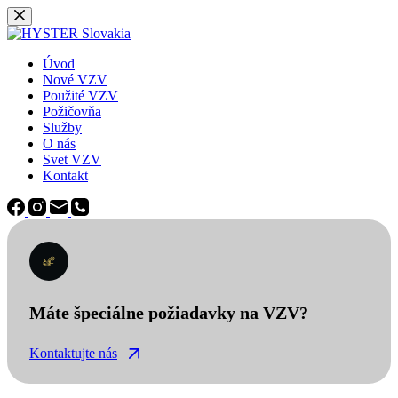
Späť
na
obsah
Úvod
Nové VZV
Použité VZV
Požičovňa
Služby
O nás
Svet VZV
Kontakt
Máte špeciálne požiadavky na VZV?
Kontaktujte nás