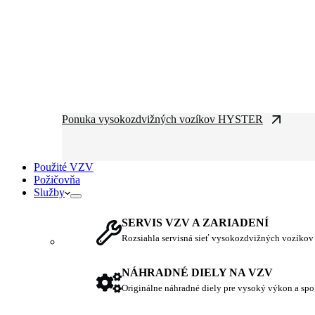
Ponuka vysokozdvižných vozíkov HYSTER
Použité VZV
Požičovňa
Služby
SERVIS VZV A ZARIADENÍ
Rozsiahla servisná sieť vysokozdvižných vozíkov
NÁHRADNÉ DIELY NA VZV
Originálne náhradné diely pre vysoký výkon a spo