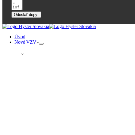
Odoslať dopyt
Úvod
Nové VZV