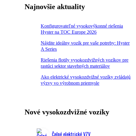
Najnovšie aktuality
Konfigurovateľné vysokovýkonné riešenia
Hyster na TOC Europe 2026
Nájdite ideálny vozík pre vaše potreby: Hyster
A Series
Riešenia flotily vysokozdvižných vozíkov pre
rastúci sektor stavebných materiálov
Ako elektrické vysokozdvižné vozíky zvládajú
výzvy vo výrobnom priemysle
Nové vysokozdvižné vozíky
Čelné elektrické VZV