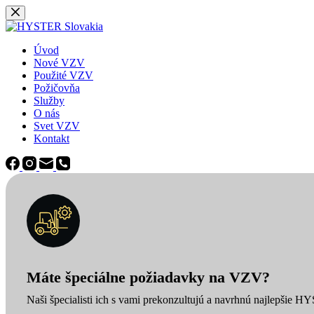
Späť
na
obsah
Úvod
Nové VZV
Použité VZV
Požičovňa
Služby
O nás
Svet VZV
Kontakt
Máte špeciálne požiadavky na VZV?
Naši špecialisti ich s vami prekonzultujú a navrhnú najlepšie H