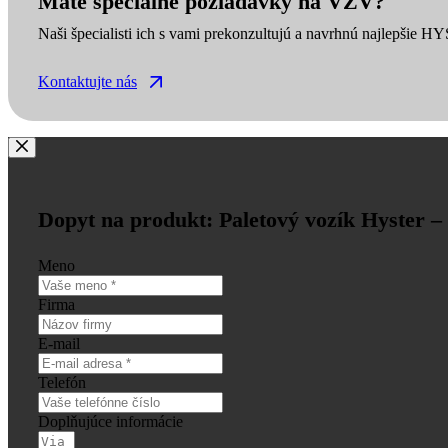
Máte špeciálne požiadavky na VZV?
Naši špecialisti ich s vami prekonzultujú a navrhnú najlepšie H
Kontaktujte nás
Dopyt na produkt: Paletový vozík Hyster – 
Meno
Firma
E-mail
Telefón
Doplňujúce informácie