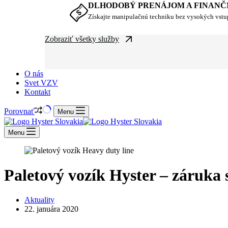
DLHODOBÝ PRENÁJOM A FINANČ
Získajte manipulačnú techniku bez vysokých vst
Zobraziť všetky služby
O nás
Svet VZV
Kontakt
Porovnať
Menu
Menu
Paletový vozík Hyster – záruka 
Aktuality
22. januára 2020