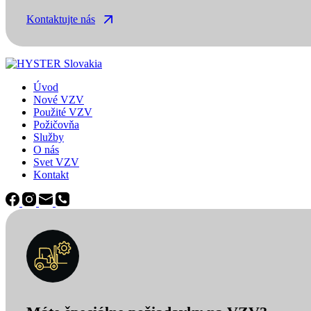
Kontaktujte nás
Úvod
Nové VZV
Použité VZV
Požičovňa
Služby
O nás
Svet VZV
Kontakt