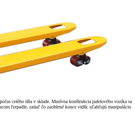
 počas celého dňa v sklade. Masívna konštrukcia paletového vozíka sa
acom čerpadle, zatiaľ čo zaoblené konce vidlíc uľahčujú manipuláciu