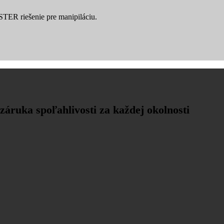
YSTER riešenie pre manipiláciu.
záruka spoľahlivosti za každej okolnosti