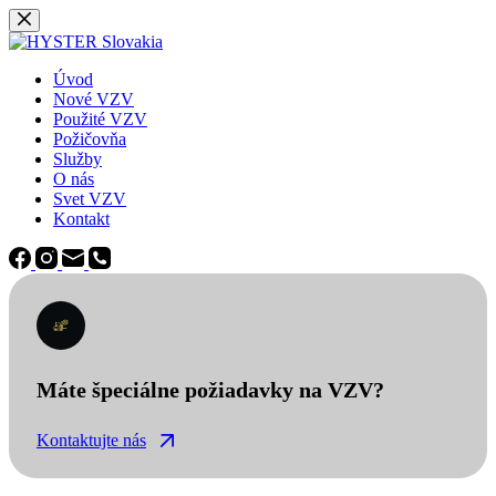
Späť
na
obsah
Úvod
Nové VZV
Použité VZV
Požičovňa
Služby
O nás
Svet VZV
Kontakt
Máte špeciálne požiadavky na VZV?
Kontaktujte nás