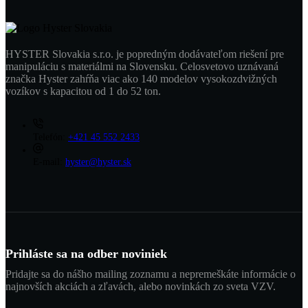
HYSTER Slovakia s.r.o. je popredným dodávateľom riešení pre
manipuláciu s materiálmi na Slovensku. Celosvetovo uznávaná
značka Hyster zahŕňa viac ako 140 modelov vysokozdvižných
vozíkov s kapacitou od 1 do 52 ton.
Telefón:
+421 45 552 2433
E-mail:
hyster@hyster.sk
Prihláste sa na odber noviniek
Pridajte sa do nášho mailing zoznamu a nepremeškáte informácie o
najnovších akciách a zľavách, alebo novinkách zo sveta VZV.