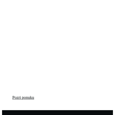
Profesionálne
repasované VZV
za výhodné ceny!
Pozri ponuku