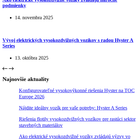
podmienky
14. novembra 2025
Vývoj elektrických vysokozdvižných vozíkov s radou Hyster A
Series
13. októbra 2025
Najnovšie aktuality
Konfigurovateľné vysokovýkonné riešenia Hyster na TOC
Europe 2026
Nájdite ideálny vozík pre vaše potreby: Hyster A Series
Riešenia flotily vysokozdvižných vozíkov pre rastúci sektor
stavebných materiálov
Ako elektrické vysokozdvižné vozíky zvládajú výzvy vo