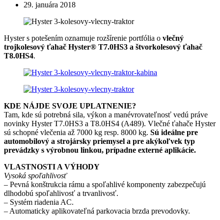
29. januára 2018
Hyster s potešením oznamuje rozšírenie portfólia o
vlečný
trojkolesový ťahač Hyster® T7.0HS3 a štvorkolesový ťahač
T8.0HS4
.
KDE NÁJDE SVOJE UPLATNENIE?
Tam, kde sú potrebná sila, výkon a manévrovateľnosť vedú práve
novinky Hyster T7.0HS3 a T8.0HS4 (A489). Vlečné ťahače Hyster
sú schopné vlečenia až 7000 kg resp. 8000 kg.
Sú ideálne pre
automobilový a strojársky priemysel a pre akýkoľvek typ
prevádzky s výrobnou linkou, prípadne externé aplikácie.
VLASTNOSTI A VÝHODY
Vysoká spoľahlivosť
– Pevná konštrukcia rámu a spoľahlivé komponenty zabezpečujú
dlhodobú spoľahlivosť a trvanlivosť.
– Systém riadenia AC.
– Automaticky aplikovateľná parkovacia brzda prevodovky.