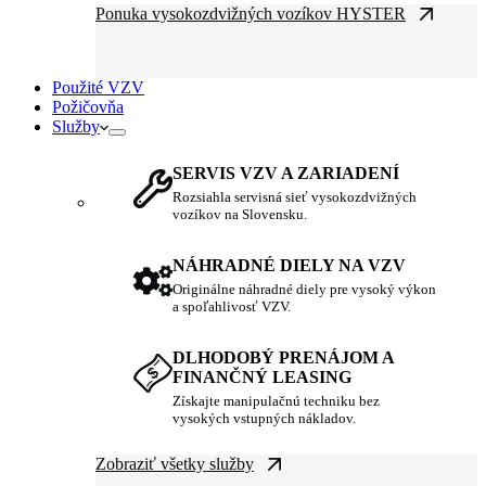
Ponuka vysokozdvižných vozíkov HYSTER
Použité VZV
Požičovňa
Služby
SERVIS VZV A ZARIADENÍ
Rozsiahla servisná sieť vysokozdvižných
vozíkov na Slovensku.
NÁHRADNÉ DIELY NA VZV
Originálne náhradné diely pre vysoký výkon
a spoľahlivosť VZV.
DLHODOBÝ PRENÁJOM A
FINANČNÝ LEASING
Získajte manipulačnú techniku bez
vysokých vstupných nákladov.
Zobraziť všetky služby