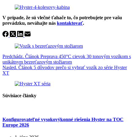
V prípade, že sú vlečné ťahače to, čo potrebujete pre vašu
prevádzku, neváhajte nás
kontaktovať
.
Predchádz.
Článok
Preprava 450°C cievok 30 tonovým vozíkom s
unikátnym bezreťazovým stožiarom
Nasled.
Článok
5 dôvodov prečo si vybrať vozík zo série Hyster
XT
Súvisiace články
Konfigurovateľné vysokovýkonné riešenia Hyster na TOC
Europe 2026