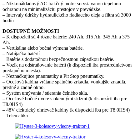
– Nízkonákladový AC trakčný motor so vstavanou tepelnou
ochranou na minimalizáciu prestojov v prevádzke.
– Intervaly údržby hydraulického riadiaceho oleja a filtra sú 3000
hodín
DOSTUPNÉ MOŽNOSTI
– K dispozícii sú 4 rôzne batérie: 240 Ah, 315 Ah, 345 Ah a 375
Ah.
– Vertikálna alebo bočná výmena batérie.
– Nabíjačka batérií.
– Batérie s dodatočnou bezpečnostnou západkou batérie.
– Vozík na odstraňovanie batérií (k dispozícii iba prostredníctvom
predajného miesta).
– Neznačkujúce pnaumatiky a Pit Stop pneumatiky.
– Oceľová kabína vrátane spätného zrkadla, vonkajšie zrkadlá,
predné a zadné okno.
– Systém umývania / stierania čelného skla.
– Oceľové bočné dvere s okennými sklzmi (k dispozícii iba pre
T8.0HS4)
– 48V elektrický ohrievač kabíny (k dispozícii iba pre T8.0HS4)
– Telematika