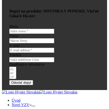
Dopyt na produkt: NOVINKA V PONUKE. Vlečné
ťahače Hyster
Meno
Firma
E-mail
Telefón
Doplňujúce informácie
Odoslať dopyt
Úvod
Nové VZV