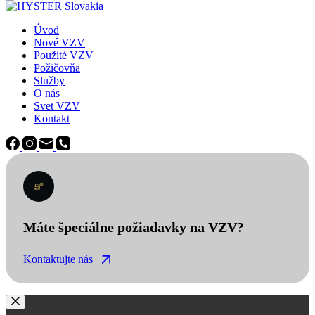
Úvod
Nové VZV
Použité VZV
Požičovňa
Služby
O nás
Svet VZV
Kontakt
Máte špeciálne požiadavky na VZV?
Kontaktujte nás