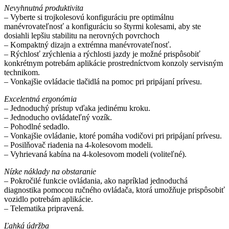
Nevyhnutná produktivita
– Vyberte si trojkolesovú konfiguráciu pre optimálnu
manévrovateľnosť a konfiguráciu so štyrmi kolesami, aby ste
dosiahli lepšiu stabilitu na nerovných povrchoch
– Kompaktný dizajn a extrémna manévrovateľnosť.
– Rýchlosť zrýchlenia a rýchlosti jazdy je možné prispôsobiť
konkrétnym potrebám aplikácie prostredníctvom konzoly servisným
technikom.
– Vonkajšie ovládacie tlačidlá na pomoc pri pripájaní prívesu.
Excelentná ergonómia
– Jednoduchý prístup vďaka jedinému kroku.
– Jednoducho ovládateľný vozík.
– Pohodlné sedadlo.
– Vonkajšie ovládanie, ktoré pomáha vodičovi pri pripájaní prívesu.
– Posilňovač riadenia na 4-kolesovom modeli.
– Vyhrievaná kabína na 4-kolesovom modeli (voliteľné).
Nízke náklady na obstaranie
– Pokročilé funkcie ovládania, ako napríklad jednoduchá
diagnostika pomocou ručného ovládača, ktorá umožňuje prispôsobiť
vozidlo potrebám aplikácie.
– Telematika pripravená.
Ľahká údržba