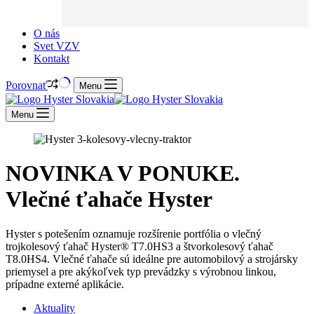
O nás
Svet VZV
Kontakt
Porovnať
Menu
Menu
NOVINKA V PONUKE.
Vlečné ťahače Hyster
Hyster s potešením oznamuje rozšírenie portfólia o vlečný
trojkolesový ťahač Hyster® T7.0HS3 a štvorkolesový ťahač
T8.0HS4. Vlečné ťahače sú ideálne pre automobilový a strojársky
priemysel a pre akýkoľvek typ prevádzky s výrobnou linkou,
prípadne externé aplikácie.
Aktuality