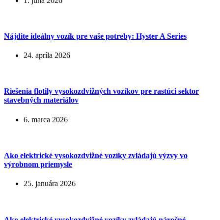
1. júna 2026
Nájdite ideálny vozík pre vaše potreby: Hyster A Series
24. apríla 2026
Riešenia flotily vysokozdvižných vozíkov pre rastúci sektor
stavebných materiálov
6. marca 2026
Ako elektrické vysokozdvižné vozíky zvládajú výzvy vo
výrobnom priemysle
25. januára 2026
Ako elektrické vysokozdvižné vozíky zvládajú náročné