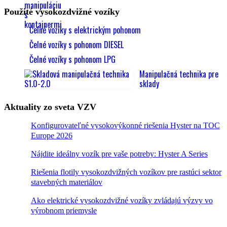
Použité vysokozdvižné vozíky
Čelné vozíky s elektrickým pohonom
Čelné vozíky s pohonom DIESEL
Čelné vozíky s pohonom LPG
Manipulačná technika pre
sklady
Aktuality zo sveta VZV
Konfigurovateľné vysokovýkonné riešenia Hyster na TOC
Europe 2026
Nájdite ideálny vozík pre vaše potreby: Hyster A Series
Riešenia flotily vysokozdvižných vozíkov pre rastúci sektor
stavebných materiálov
Ako elektrické vysokozdvižné vozíky zvládajú výzvy vo
výrobnom priemysle