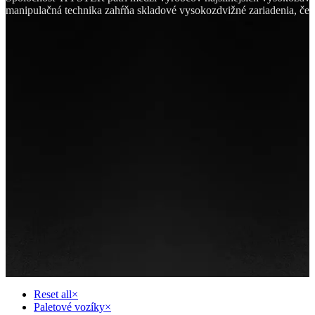
manipulačná technika zahŕňa skladové vysokozdvižné zariadenia, čel
Reset all
×
Paletové vozíky
×