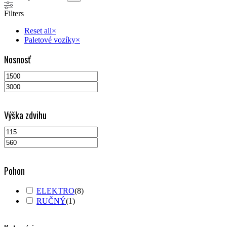
Filters
Reset all
×
Paletové vozíky
×
Nosnosť
Výška zdvihu
Pohon
ELEKTRO
(
8
)
RUČNÝ
(
1
)