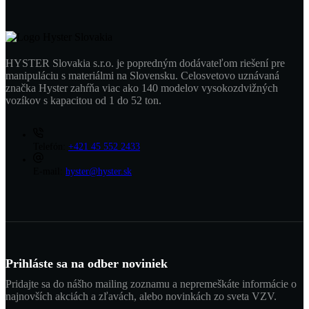
HYSTER Slovakia s.r.o. je popredným dodávateľom riešení pre
manipuláciu s materiálmi na Slovensku. Celosvetovo uznávaná
značka Hyster zahŕňa viac ako 140 modelov vysokozdvižných
vozíkov s kapacitou od 1 do 52 ton.
Telefón:
+421 45 552 2433
E-mail:
hyster@hyster.sk
Prihláste sa na odber noviniek
Pridajte sa do nášho mailing zoznamu a nepremeškáte informácie o
najnovších akciách a zľavách, alebo novinkách zo sveta VZV.