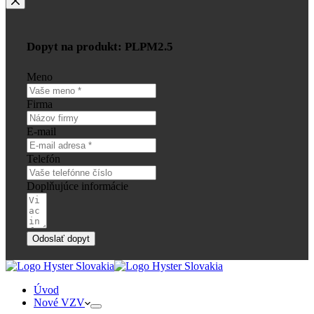
Dopyt na produkt: PLPM2.5
Meno
Firma
E-mail
Telefón
Doplňujúce informácie
Odoslať dopyt
Úvod
Nové VZV