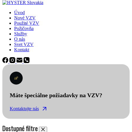
Úvod
Nové VZV
Použité VZV
Požičovňa
Služby
O nás
Svet VZV
Kontakt
Máte špeciálne požiadavky na VZV?
Kontaktujte nás
Dostupné filtre