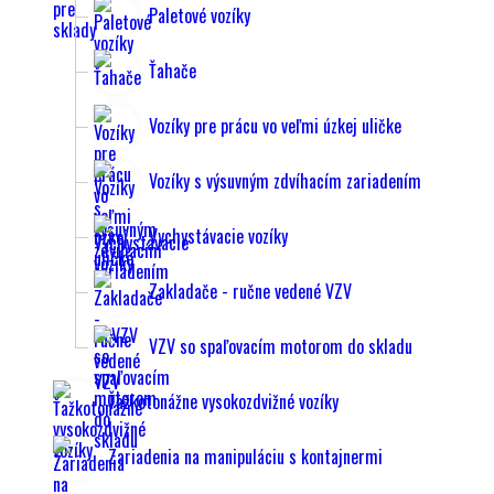
Paletové vozíky
Ťahače
Vozíky pre prácu vo veľmi úzkej uličke
Vozíky s výsuvným zdvíhacím zariadením
Vychystávacie vozíky
Zakladače - ručne vedené VZV
VZV so spaľovacím motorom do skladu
Ťažkotonážne vysokozdvižné vozíky
Zariadenia na manipuláciu s kontajnermi