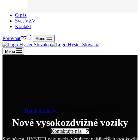
O nás
Svet VZV
Kontakt
Porovnať
Menu
Menu
Úvod
Produkty
Nové vysokozdvižné vozíky
Nové vysokozdvižné vozíky
Kontaktujte nás
Spoločnosť HYSTER patrí medzi výrobcov najsilnejších vysokozdvižn