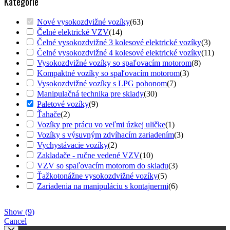
Kategórie
Nové vysokozdvižné vozíky
(
63
)
Čelné elektrické VZV
(
14
)
Čelné vysokozdvižné 3 kolesové elektrické vozíky
(
3
)
Čelné vysokozdvižné 4 kolesové elektrické vozíky
(
11
)
Vysokozdvižné vozíky so spaľovacím motorom
(
8
)
Kompaktné vozíky so spaľovacím motorom
(
3
)
Vysokozdvižné vozíky s LPG pohonom
(
7
)
Manipulačná technika pre sklady
(
30
)
Paletové vozíky
(
9
)
Ťahače
(
2
)
Vozíky pre prácu vo veľmi úzkej uličke
(
1
)
Vozíky s výsuvným zdvíhacím zariadením
(
3
)
Vychystávacie vozíky
(
2
)
Zakladače - ručne vedené VZV
(
10
)
VZV so spaľovacím motorom do skladu
(
3
)
Ťažkotonážne vysokozdvižné vozíky
(
5
)
Zariadenia na manipuláciu s kontajnermi
(
6
)
Show
(
9
)
Cancel