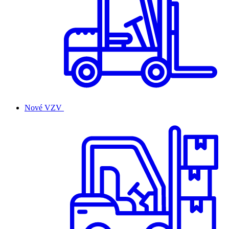
Nové VZV