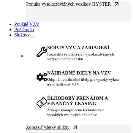
Ponuka vysokozdvižných vozíkov HYSTER
Použité VZV
Požičovňa
Služby
SERVIS VZV A ZARIADENÍ
Rozsiahla servisná sieť vysokozdvižných
vozíkov na Slovensku.
NÁHRADNÉ DIELY NA VZV
Originálne náhradné diely pre vysoký výkon
a spoľahlivosť VZV.
DLHODOBÝ PRENÁJOM A
FINANČNÝ LEASING
Získajte manipulačnú techniku bez
vysokých vstupných nákladov.
Zobraziť všetky služby