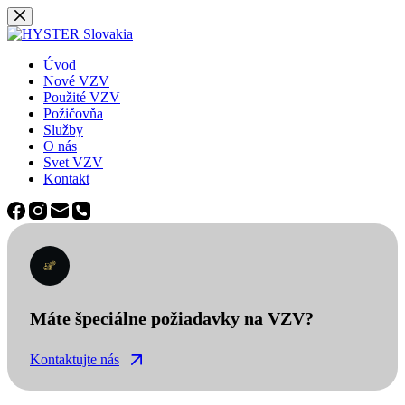
Späť
na
obsah
Úvod
Nové VZV
Použité VZV
Požičovňa
Služby
O nás
Svet VZV
Kontakt
Máte špeciálne požiadavky na VZV?
Kontaktujte nás