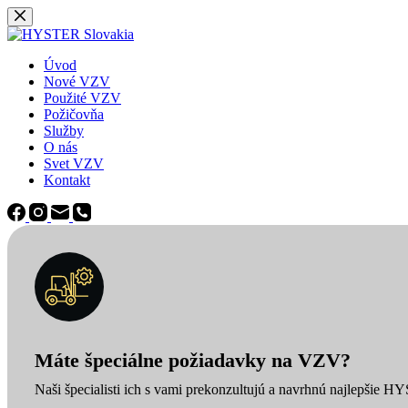
Späť
na
obsah
Úvod
Nové VZV
Použité VZV
Požičovňa
Služby
O nás
Svet VZV
Kontakt
Máte špeciálne požiadavky na VZV?
Naši špecialisti ich s vami prekonzultujú a navrhnú najlepšie H