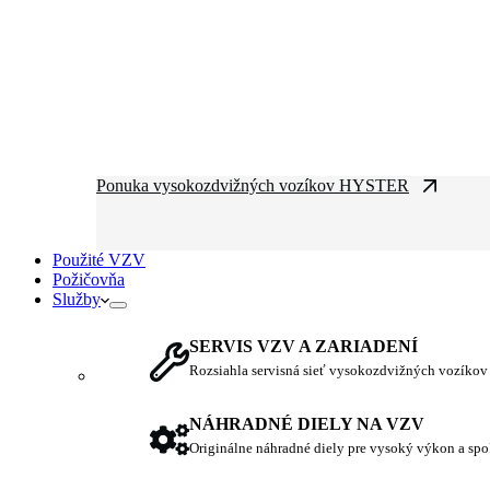
Ponuka vysokozdvižných vozíkov HYSTER
Použité VZV
Požičovňa
Služby
SERVIS VZV A ZARIADENÍ
Rozsiahla servisná sieť vysokozdvižných vozíkov
NÁHRADNÉ DIELY NA VZV
Originálne náhradné diely pre vysoký výkon a spo