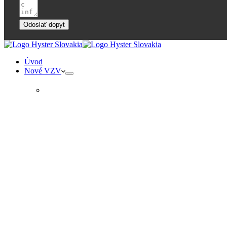
Odoslať dopyt
Úvod
Nové VZV