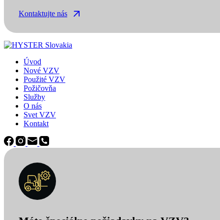
Kontaktujte nás
Úvod
Nové VZV
Použité VZV
Požičovňa
Služby
O nás
Svet VZV
Kontakt