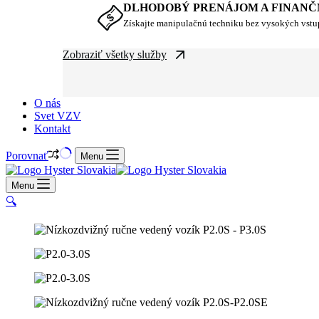
DLHODOBÝ PRENÁJOM A FINANČ
Získajte manipulačnú techniku bez vysokých vst
Zobraziť všetky služby
O nás
Svet VZV
Kontakt
Porovnať
Menu
Menu
🔍