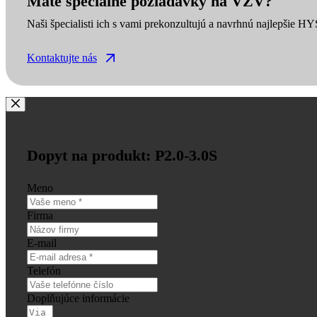
Máte špeciálne požiadavky na VZV?
Naši špecialisti ich s vami prekonzultujú a navrhnú najlepšie H
Kontaktujte nás
Dopyt na produkt: P2.0-3.0S
Meno
Firma
E-mail
Telefón
Doplňujúce informácie