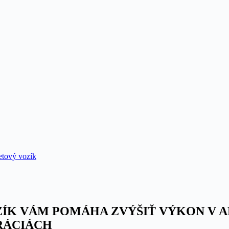
etový vozík
ZÍK VÁM POMÁHA ZVÝŠIŤ VÝKON V 
RÁCIÁCH