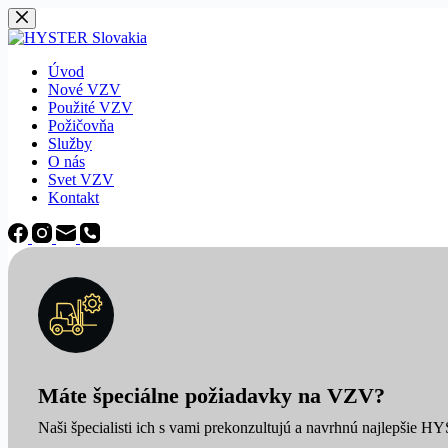
Späť
na
obsah
Úvod
Nové VZV
Použité VZV
Požičovňa
Služby
O nás
Svet VZV
Kontakt
Máte špeciálne požiadavky na VZV?
Naši špecialisti ich s vami prekonzultujú a navrhnú najlepšie H