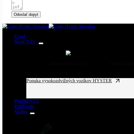
Odoslať dopyt
Úvod
Nové VZV
Čelné elektrické VZV
Vysokozdvižné
Ponuka vysokozdvižných vozíkov HYSTER
Použité VZV
Požičovňa
Služby
SERVIS VZV A ZARIADENÍ
Rozsiahla servisná sieť vysokozdvižných vozíkov