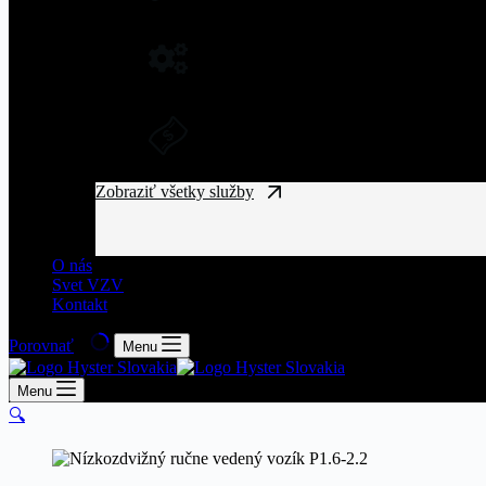
NÁHRADNÉ DIELY NA VZV
Originálne náhradné diely pre vysoký výkon a spo
DLHODOBÝ PRENÁJOM A FINANČ
Získajte manipulačnú techniku bez vysokých vst
Zobraziť všetky služby
O nás
Svet VZV
Kontakt
Porovnať
Menu
Menu
🔍