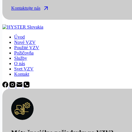
Kontaktujte nás
Úvod
Nové VZV
Použité VZV
Požičovňa
Služby
O nás
Svet VZV
Kontakt