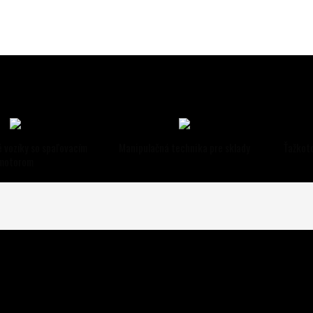
 vozíky so spaľovacím
Manipulačná technika pre sklady
Ťažkot
motorom
 na Slovensku.