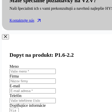
Máte špeciálne požiadavky na VZV?
Naši špecialisti ich s vami prekonzultujú a navrhnú najlepšie H
Kontaktujte nás
Dopyt na produkt: P1.6-2.2
Meno
Firma
E-mail
Telefón
Doplňujúce informácie