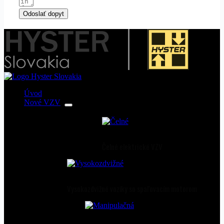
Odoslať dopyt
Úvod
Nové VZV
Čelné elektrické VZV
Vysokozdvižné vozíky so spaľovacím motorom