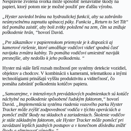
Nesprávne zvolená svorka môže spôsobiť nenávratné škody na
papieri, ktorý potom nie je možné použiť pre ďalšiu výrobu.
„Hyster zaviedol bránu na hydraulickej funkcii, aby sa zabránilo
neúmyselnému zapnutiu upínacej páky. Funkcia „Return to Set Tilt“
tiež pomáha zaistiť, aby boli zvitky položené na zem, čím sa znižuje
poškodenie hrán, “
hovorí David.
„Pre zákazníkov v papierenskom priemysle je k dispozícii aj
kamerové riešenie, ktoré umožňuje vodičovi vidieť spodnú časť
navijaku zvnútra kabíny. To pomáha vodičovi umiestniť naviják
presnejšie, aby nedošlo k jeho poškodeniu. “
Hyster má stále širší rozsah možností pre systémy detekcie vozidiel,
objektov a chodcov. V kombinácii s kamerami, telematikou a inými
technológiami prinášajú vyššiu produktivitu a viditeľnosť, čo
pomáha zabrániť poškodeniu kotúčov papiera.
„Samozrejme, v intenzívnych prevádzkových podmienkach sú kotúče
náchylné na poškodenie spôsobené ľudským faktorom,“
hovorí
David.
„Implementácia systému riadenia vozového parku Hyster
Tracker môže zvýšiť zodpovednosť vodiča v týchto operáciách a
pomôcť znížiť škody na skladoch a zariadeniach. Školenie vodičov
je stále základným faktorom, ale Hyster Tracker môže pomôcť pri
zavádzaní lepších jazdných postupov a v konečnom dôsledku znížiť
škody a eliminovať výpadky. “