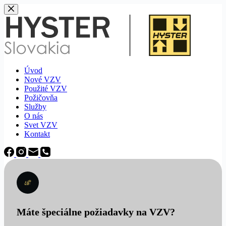
Späť
na
obsah
Úvod
Nové VZV
Použité VZV
Požičovňa
Služby
O nás
Svet VZV
Kontakt
Máte špeciálne požiadavky na VZV?