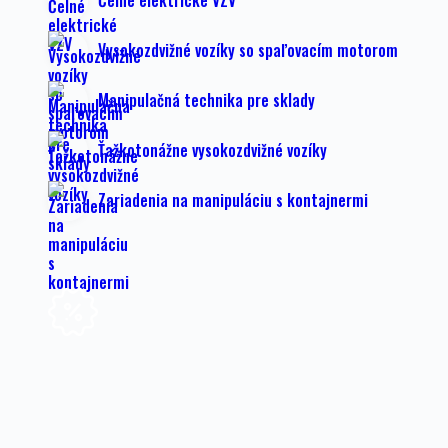
Čelné elektrické VZV
Vysokozdvižné vozíky so spaľovacím motorom
Manipulačná technika pre sklady
Ťažkotonážne vysokozdvižné vozíky
Zariadenia na manipuláciu s kontajnermi