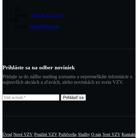
Telefón:
+421 45 552 2433
E-mail:
hyster@hyster.sk
Prihláste sa na odber noviniek
Pridajte sa do nášho mailing zoznamu a nepremeškáte informácie o
najnovších akciách a zľavách, alebo novinkách zo sveta VZV.
Prihlásiť sa
Úvod
Nové VZV
Použité VZV
Požičovňa
Služby
O nás
Svet VZV
Kontakt