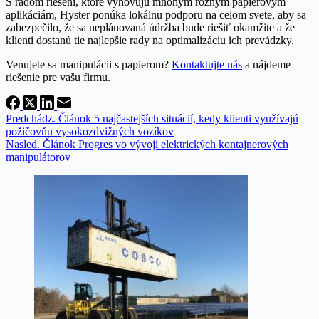
S radom riešení, ktoré vyhovujú mnohým rôznym papierovým
aplikáciám, Hyster ponúka lokálnu podporu na celom svete, aby sa
zabezpečilo, že sa neplánovaná údržba bude riešiť okamžite a že
klienti dostanú tie najlepšie rady na optimalizáciu ich prevádzky.
Venujete sa manipulácii s papierom?
Kontaktujte nás
a nájdeme
riešenie pre vašu firmu.
Predchádz.
Článok
5 najčastejších situácií, kedy klienti využívajú
požičovňu vysokozdvižných vozíkov
Nasled.
Článok
Progres vo vývoji elektrických kontajnerových
manipulátorov