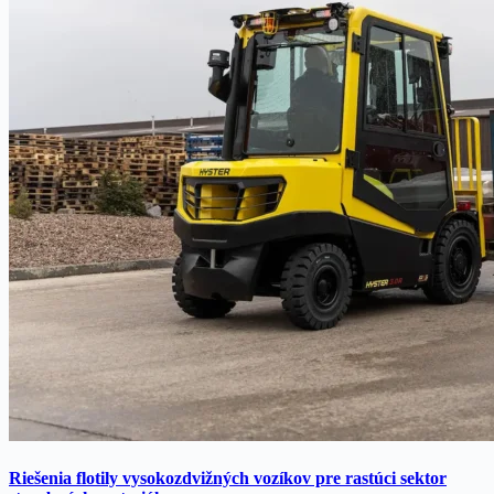
Riešenia flotily vysokozdvižných vozíkov pre rastúci sektor