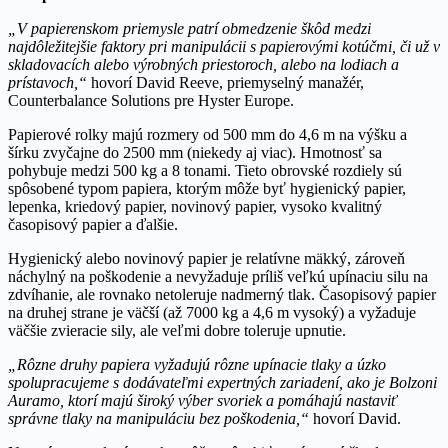
„V papierenskom priemysle patrí obmedzenie škôd medzi
najdôležitejšie faktory pri manipulácii s papierovými kotúčmi, či už v
skladovacích alebo výrobných priestoroch, alebo na lodiach a
prístavoch,“
hovorí David Reeve, priemyselný manažér,
Counterbalance Solutions pre Hyster Europe.
Papierové rolky majú rozmery od 500 mm do 4,6 m na výšku a
šírku zvyčajne do 2500 mm (niekedy aj viac). Hmotnosť sa
pohybuje medzi 500 kg a 8 tonami. Tieto obrovské rozdiely sú
spôsobené typom papiera, ktorým môže byť hygienický papier,
lepenka, kriedový papier, novinový papier, vysoko kvalitný
časopisový papier a ďalšie.
Hygienický alebo novinový papier je relatívne mäkký, zároveň
náchylný na poškodenie a nevyžaduje príliš veľkú upínaciu silu na
zdvíhanie, ale rovnako netoleruje nadmerný tlak. Časopisový papier
na druhej strane je väčší (až 7000 kg a 4,6 m vysoký) a vyžaduje
väčšie zvieracie sily, ale veľmi dobre toleruje upnutie.
„Rôzne druhy papiera vyžadujú rôzne upínacie tlaky a úzko
spolupracujeme s dodávateľmi expertných zariadení, ako je Bolzoni
Auramo, ktorí majú široký výber svoriek a pomáhajú nastaviť
správne tlaky na manipuláciu bez poškodenia,“
hovorí David.