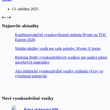
13. októbra 2025
Najnovšie aktuality
Konfigurovateľné vysokovýkonné riešenia Hyster na TOC
Europe 2026
Nájdite ideálny vozík pre vaše potreby: Hyster A Series
Riešenia flotily vysokozdvižných vozíkov pre rastúci sektor
stavebných materiálov
Ako elektrické vysokozdvižné vozíky zvládajú výzvy vo
výrobnom priemysle
Nové vysokozdvižné vozíky