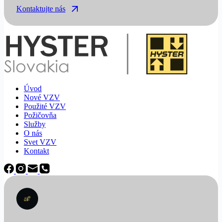
Kontaktujte nás
Úvod
Nové VZV
Použité VZV
Požičovňa
Služby
O nás
Svet VZV
Kontakt