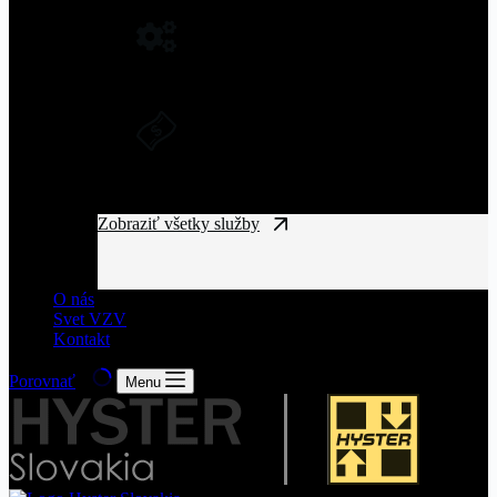
NÁHRADNÉ DIELY NA VZV
Originálne náhradné diely pre vysoký výkon
a spoľahlivosť VZV.
DLHODOBÝ PRENÁJOM A
FINANČNÝ LEASING
Získajte manipulačnú techniku bez
vysokých vstupných nákladov.
Zobraziť všetky služby
O nás
Svet VZV
Kontakt
Porovnať
Menu