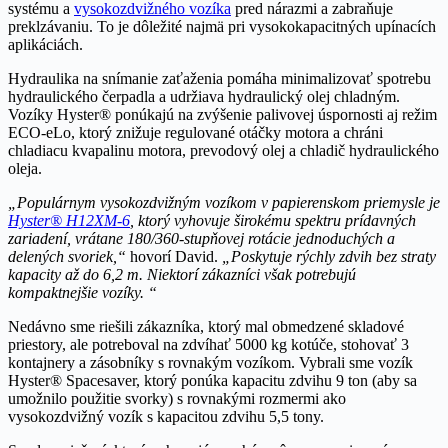
systému a
vysokozdvižného vozíka
pred nárazmi a zabraňuje
preklzávaniu. To je dôležité najmä pri vysokokapacitných upínacích
aplikáciách.
Hydraulika na snímanie zaťaženia pomáha minimalizovať spotrebu
hydraulického čerpadla a udržiava hydraulický olej chladným.
Vozíky Hyster® ponúkajú na zvýšenie palivovej úspornosti aj režim
ECO-eLo, ktorý znižuje regulované otáčky motora a chráni
chladiacu kvapalinu motora, prevodový olej a chladič hydraulického
oleja.
„Populárnym vysokozdvižným vozíkom v papierenskom priemysle je
Hyster® H12XM-6
, ktorý vyhovuje širokému spektru prídavných
zariadení, vrátane 180/360-stupňovej rotácie jednoduchých a
delených svoriek,“
hovorí David.
„Poskytuje rýchly zdvih bez straty
kapacity až do 6,2 m. Niektorí zákazníci však potrebujú
kompaktnejšie vozíky. “
Nedávno sme riešili zákazníka, ktorý mal obmedzené skladové
priestory, ale potreboval na zdvíhať 5000 kg kotúče, stohovať 3
kontajnery a zásobníky s rovnakým vozíkom. Vybrali sme vozík
Hyster® Spacesaver, ktorý ponúka kapacitu zdvihu 9 ton (aby sa
umožnilo použitie svorky) s rovnakými rozmermi ako
vysokozdvižný vozík s kapacitou zdvihu 5,5 tony.