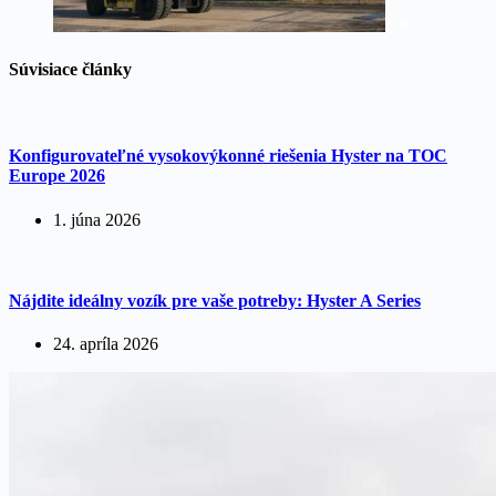
Súvisiace články
Konfigurovateľné vysokovýkonné riešenia Hyster na TOC
Europe 2026
1. júna 2026
Nájdite ideálny vozík pre vaše potreby: Hyster A Series
24. apríla 2026