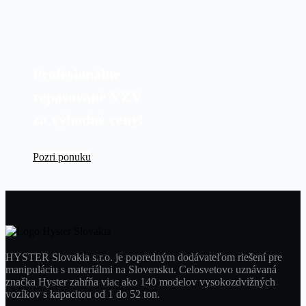
Profesionálne
repasované VZV
za výhodné ceny!
Pozri ponuku
HYSTER Slovakia s.r.o. je popredným dodávateľom riešení pre
manipuláciu s materiálmi na Slovensku. Celosvetovo uznávaná
značka Hyster zahŕňa viac ako 140 modelov vysokozdvižných
vozíkov s kapacitou od 1 do 52 ton.