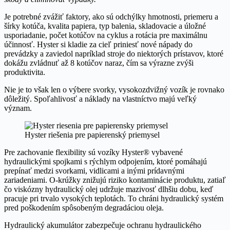
Je potrebné zvážiť faktory, ako sú odchýlky hmotnosti, priemeru a
šírky kotúča, kvalita papiera, typ balenia, skladovacie a úložné
usporiadanie, počet kotúčov na cyklus a rotácia pre maximálnu
účinnosť. Hyster si kladie za cieľ priniesť nové nápady do
prevádzky a zaviedol napríklad stroje do niektorých prístavov, ktoré
dokážu zvládnuť až 8 kotúčov naraz, čím sa výrazne zvýši
produktivita.
Nie je to však len o výbere svorky, vysokozdvižný vozík je rovnako
dôležitý. Spoľahlivosť a náklady na vlastníctvo majú veľký
význam.
Hyster riešenia pre papierenský priemysel
Pre zachovanie flexibility sú vozíky Hyster® vybavené
hydraulickými spojkami s rýchlym odpojením, ktoré pomáhajú
prepínať medzi svorkami, vidlicami a inými prídavnými
zariadeniami. O-krúžky znižujú riziko kontaminácie produktu, zatiaľ
čo viskózny hydraulický olej udržuje mazivosť dlhšiu dobu, keď
pracuje pri trvalo vysokých teplotách. To chráni hydraulický systém
pred poškodením spôsobeným degradáciou oleja.
Hydraulický akumulátor zabezpečuje ochranu hydraulického