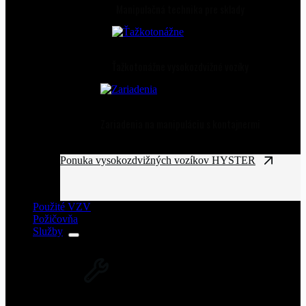
Manipulačná technika pre sklady
Ťažkotonážne vysokozdvižné vozíky
Zariadenia na manipuláciu s kontajnermi
Ponuka vysokozdvižných vozíkov HYSTER
Použité VZV
Požičovňa
Služby
SERVIS VZV A ZARIADENÍ
Rozsiahla servisná sieť vysokozdvižných
vozíkov na Slovensku.