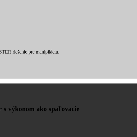
YSTER riešenie pre manipiláciu.
r s výkonom ako spaľovacie