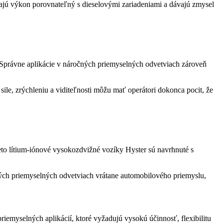
ajú výkon porovnateľný s dieselovými zariadeniami a dávajú zmysel
 Správne aplikácie v náročných priemyselných odvetviach zároveň
ile, zrýchleniu a viditeľnosti môžu mať operátori dokonca pocit, že
eto
lítium-iónové vysokozdvižné vozíky Hyster
sú navrhnuté s
čných priemyselných odvetviach vrátane automobilového priemyslu,
emyselných aplikácií, ktoré vyžadujú vysokú účinnosť, flexibilitu