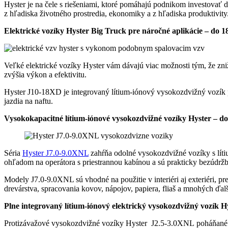
Hyster je na čele s riešeniami, ktoré pomáhajú podnikom investovať 
z hľadiska životného prostredia, ekonomiky a z hľadiska produktivity
Elektrické vozíky Hyster Big Truck pre náročné aplikácie – do 1
Veľké elektrické vozíky Hyster
vám dávajú viac možnosti tým, že zni
zvýšia výkon a efektivitu.
Hyster
J10-18XD
je integrovaný lítium-iónový vysokozdvižný vozík p
jazdia na naftu.
Vysokokapacitné lítium-iónové vysokozdvižné vozíky Hyster – do
Séria
Hyster J7.0-9.0XNL
zahŕňa odolné vysokozdvižné vozíky s lít
ohľadom na operátora s priestrannou kabínou a sú prakticky bezúdr
Modely
J7.0-9.0XNL
sú vhodné na použitie v interiéri aj exteriéri
drevárstva, spracovania kovov, nápojov, papiera, fliaš a mnohých ďal
Plne integrovaný lítium-iónový elektrický vysokozdvižný vozík Hy
Protizávažové vysokozdvižné vozíky
Hyster
J2.5-3.0XNL poháňané in