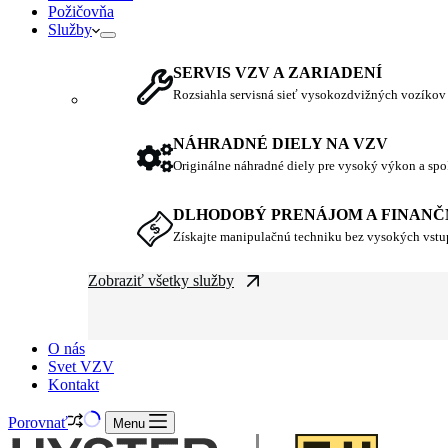
Požičovňa
Služby
SERVIS VZV A ZARIADENÍ
Rozsiahla servisná sieť vysokozdvižných vozíkov
NÁHRADNÉ DIELY NA VZV
Originálne náhradné diely pre vysoký výkon a spo
DLHODOBÝ PRENÁJOM A FINANČ
Získajte manipulačnú techniku bez vysokých vst
Zobraziť všetky služby
O nás
Svet VZV
Kontakt
Porovnať
Menu