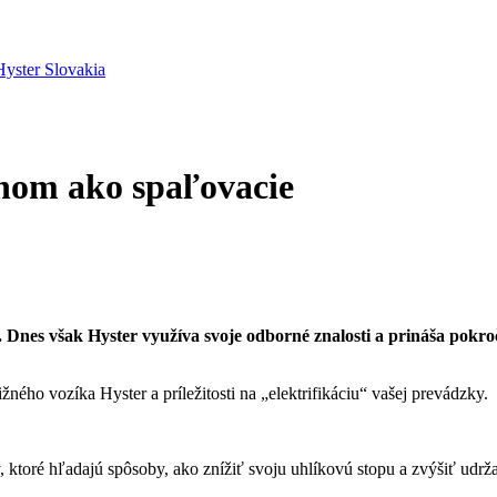
onom ako spaľovacie
 Dnes však Hyster využíva svoje odborné znalosti a prináša pokroč
žného vozíka Hyster
a príležitosti na „elektrifikáciu“ vašej prevádzky.
y, ktoré hľadajú spôsoby, ako znížiť svoju uhlíkovú stopu a zvýšiť udrža