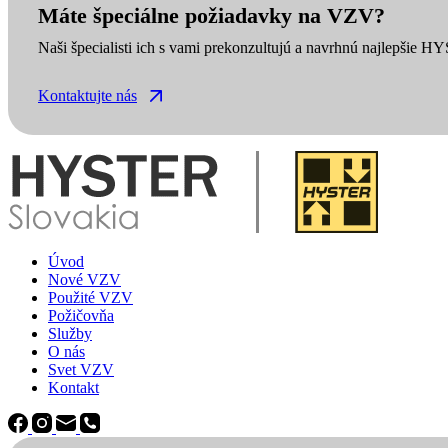
Máte špeciálne požiadavky na VZV?
Naši špecialisti ich s vami prekonzultujú a navrhnú najlepšie H
Kontaktujte nás
Úvod
Nové VZV
Použité VZV
Požičovňa
Služby
O nás
Svet VZV
Kontakt