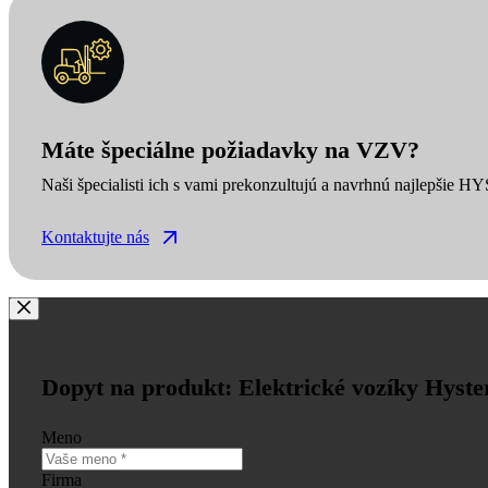
Máte špeciálne požiadavky na VZV?
Naši špecialisti ich s vami prekonzultujú a navrhnú najlepšie H
Kontaktujte nás
Dopyt na produkt: Elektrické vozíky Hyste
Meno
Firma