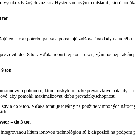
do
vysokozdvižných vozíkov Hyster s nulovými emisiami
, ktoré ponúk
.
8 ton
žujú emisie a spotrebu paliva a pomáhajú znižovať náklady na údržbu.
re zdvih do 18 ton. Vďaka robustnej konštrukcii, výnimočnej trakčnej s
 9 ton
ium-iónovým pohonom, ktoré poskytujú nízke prevádzkové náklady. Ti
žbové, aby pomohli maximalizovať dobu prevádzkyschopnosti.
, pre zdvih do 9 ton. Vďaka tomu je ideálny na použitie v mnohých náro
ších.
ster – do 3 ton
tegrovanou lítium-iónovou technológiou sú k dispozícii na podporu pri