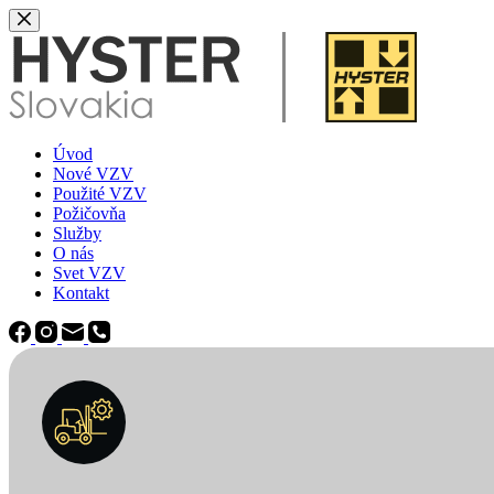
Späť
na
obsah
Úvod
Nové VZV
Použité VZV
Požičovňa
Služby
O nás
Svet VZV
Kontakt