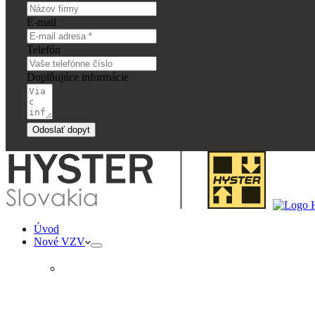
E-mail
Telefón
Doplňujúce informácie
Odoslať dopyt
Úvod
Nové VZV