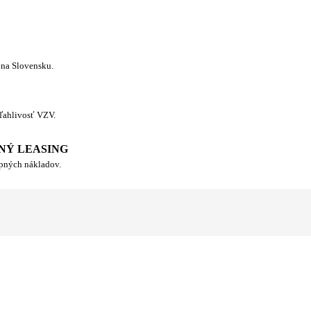
 na Slovensku.
ľahlivosť VZV.
NÝ LEASING
upných nákladov.