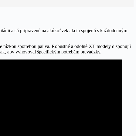
 Británii a sú pripravené na akúkoľvek akciu spojenú s každodenným
ne nízkou spotrebou paliva. Robustné a odolné XT modely disponujú
 tak, aby vyhovoval špecifickým potrebám prevádzky.