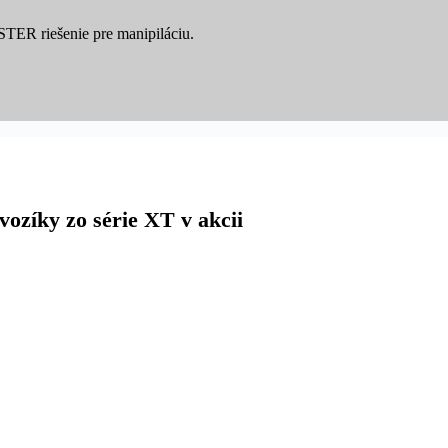
YSTER riešenie pre manipiláciu.
zíky zo série XT v akcii