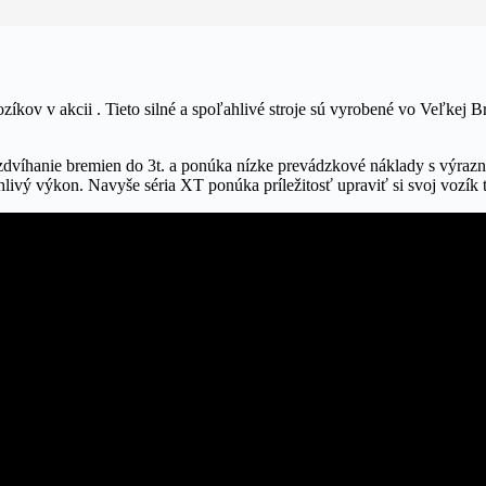
ozíkov v akcii . Tieto silné a spoľahlivé stroje sú vyrobené vo Veľkej
zdvíhanie bremien do 3t. a ponúka nízke prevádzkové náklady s výraz
ivý výkon. Navyše séria XT ponúka príležitosť upraviť si svoj vozík