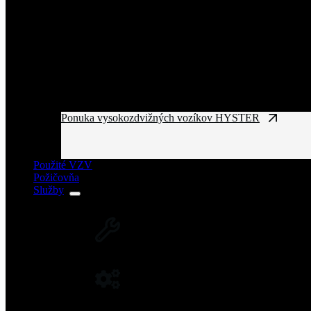
Ponuka vysokozdvižných vozíkov HYSTER
Použité VZV
Požičovňa
Služby
SERVIS VZV A ZARIADENÍ
Rozsiahla servisná sieť vysokozdvižných vozíkov
NÁHRADNÉ DIELY NA VZV
Originálne náhradné diely pre vysoký výkon a spo