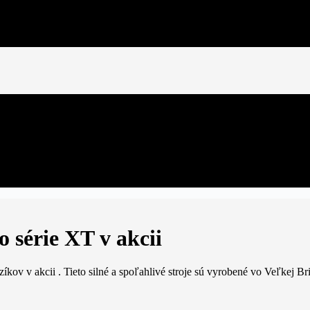
NÝ LEASING
upných nákladov.
série XT v akcii
zíkov v akcii . Tieto silné a spoľahlivé stroje sú vyrobené vo Veľkej 