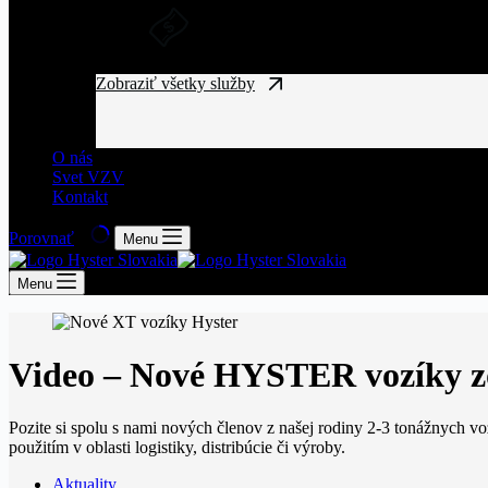
DLHODOBÝ PRENÁJOM A FINANČ
Získajte manipulačnú techniku bez vysokých vst
Zobraziť všetky služby
O nás
Svet VZV
Kontakt
Porovnať
Menu
Menu
Video – Nové HYSTER vozíky zo 
Pozite si spolu s nami nových členov z našej rodiny 2-3 tonážnych vo
použitím v oblasti logistiky, distribúcie či výroby.
Aktuality