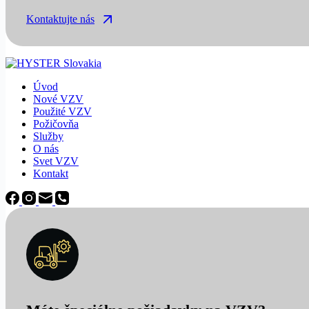
Kontaktujte nás
Úvod
Nové VZV
Použité VZV
Požičovňa
Služby
O nás
Svet VZV
Kontakt