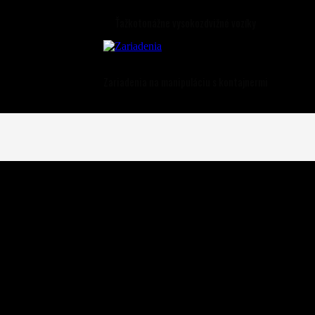
Ťažkotonážne vysokozdvižné vozíky
Zariadenia na manipuláciu s kontajnermi
 na Slovensku.
ľahlivosť VZV.