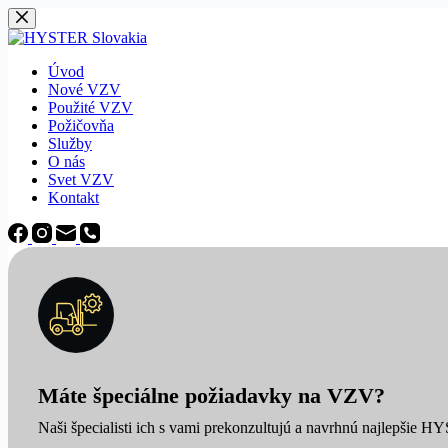
Späť
na
obsah
Úvod
Nové VZV
Použité VZV
Požičovňa
Služby
O nás
Svet VZV
Kontakt
Máte špeciálne požiadavky na VZV?
Naši špecialisti ich s vami prekonzultujú a navrhnú najlepšie H