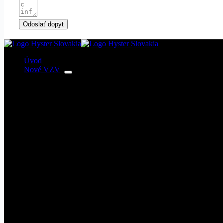
Odoslať dopyt
Úvod
Nové VZV