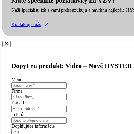
Máte špeciálne požiadavky na VZV?
Naši špecialisti ich s vami prekonzultujú a navrhnú najlepšie H
Kontaktujte nás
Dopyt na produkt: Video – Nové HYSTER vo
Meno
Firma
E-mail
Telefón
Doplňujúce informácie