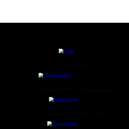
Čelné elektrické VZV
Vysokozdvižné vozíky so spaľovacím motorom
Manipulačná technika pre sklady