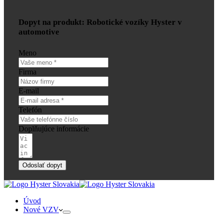
Dopyt na produkt: Robotické vozíky Hyster v
automotive
Meno
Firma
E-mail
Telefón
Doplňujúce informácie
Odoslať dopyt
Úvod
Nové VZV