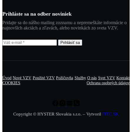
Prihláste sa na odber noviniek
Pridajte sa do nášho mailing zoznamu a nepremeškáte informácie o
najnovších akciách a zľavách, alebo novinkách zo sveta VZV.
Prihlásiť sa
Úvod
Nové VZV
Použité VZV
Požičovňa
Služby
O nás
Svet VZV
Kontakt
COOKIES
Ochrana osobných údajov
Copyright © HYSTER Slovakia s.r.o. – Vytvoril
ITEC.SK