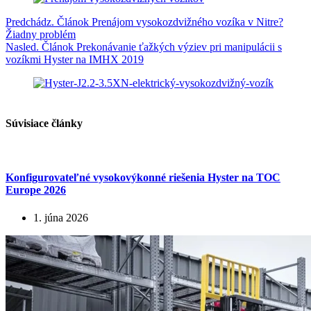
Predchádz.
Článok
Prenájom vysokozdvižného vozíka v Nitre?
Žiadny problém
Nasled.
Článok
Prekonávanie ťažkých výziev pri manipulácii s
vozíkmi Hyster na IMHX 2019
Súvisiace články
Konfigurovateľné vysokovýkonné riešenia Hyster na TOC
Europe 2026
1. júna 2026