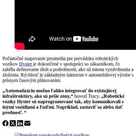
Počiatočné mapovanie prostredia pre prevádzku robotických
vozíkov
Hyster
je dokončené v spolupráci so zákazníkom, čo
zahŕňa definovanie úloh a podrobnosti, ako sú miesta vyzdvihnutia a
zloženia. Rýchlosť je základným faktorom v automobilovej výrobe s
prísnym časovým plánovaním.
„Automatizáciu možno ľahko integrovať do existujúcej
infraštruktúry, ako sú pešie zóny,“
hovorí Tracy.
„Robotické
vozíky Hyster sú naprogramované tak, aby komunikovali s
inými vozidlami a ľuďmi. Napríklad, zastaviť sa alebo dať
prednosť. “