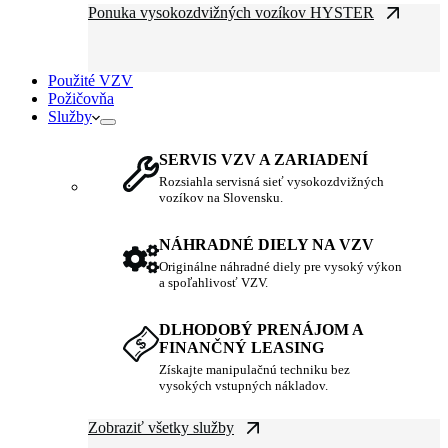
Ponuka vysokozdvižných vozíkov HYSTER
Použité VZV
Požičovňa
Služby
SERVIS VZV A ZARIADENÍ
Rozsiahla servisná sieť vysokozdvižných
vozíkov na Slovensku.
NÁHRADNÉ DIELY NA VZV
Originálne náhradné diely pre vysoký výkon
a spoľahlivosť VZV.
DLHODOBÝ PRENÁJOM A
FINANČNÝ LEASING
Získajte manipulačnú techniku bez
vysokých vstupných nákladov.
Zobraziť všetky služby