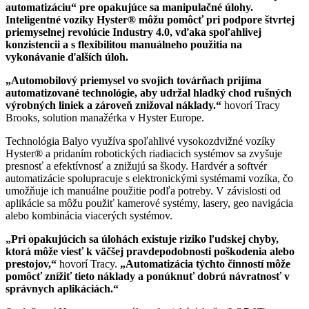
automatizáciu“ pre opakujúce sa manipulačné úlohy.
Inteligentné vozíky Hyster® môžu pomôcť pri podpore štvrtej
priemyselnej revolúcie Industry 4.0, vďaka spoľahlivej
konzistencii a s flexibilitou manuálneho použitia na
vykonávanie ďalších úloh.
„Automobilový priemysel vo svojich továrňach prijíma
automatizované technológie, aby udržal hladký chod rušných
výrobných liniek a zároveň znižoval náklady.“
hovorí Tracy
Brooks, solution manažérka v Hyster Europe.
Technológia Balyo využíva spoľahlivé vysokozdvižné vozíky
Hyster® a pridaním robotických riadiacich systémov sa zvyšuje
presnosť a efektívnosť a znižujú sa škody. Hardvér a softvér
automatizácie spolupracuje s elektronickými systémami vozíka, čo
umožňuje ich manuálne použitie podľa potreby. V závislosti od
aplikácie sa môžu použiť kamerové systémy, lasery, geo navigácia
alebo kombinácia viacerých systémov.
„Pri opakujúcich sa úlohách existuje riziko ľudskej chyby,
ktorá môže viesť k väčšej pravdepodobnosti poškodenia alebo
prestojov,“
hovorí Tracy.
„Automatizácia týchto činností môže
pomôcť znížiť tieto náklady a ponúknuť dobrú návratnosť v
správnych aplikáciách.“