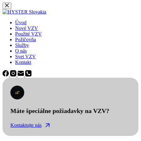
Späť
na
obsah
Úvod
Nové VZV
Použité VZV
Požičovňa
Služby
O nás
Svet VZV
Kontakt
Máte špeciálne požiadavky na VZV?
Kontaktujte nás