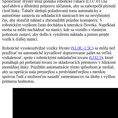
Spoločnosť Hyster teraz ponúka robotické ťahače (LO7.0T) na
spoľahlivú a dôslednú prepravu súčiastok, aby sa zabezpečil plynulý
chod linky. Ťahače sledujú požadovanú trasu automaticky a
autonómne zastavia na odkladacích staniciach len na nevyhnutný
čas, aby doručili náklad a zhromaždili prázdne kontajnery. S
robotickým vozíkom často dochádza k interakcii človeka. Napríklad
osoba sa môže nachádzať na stanici, kde sa vozidlo s vlastným
pohonom zastaví, aby došlo k vyloženiu nákladu a potom prejde
vozík k ďalšej stanici.
Robotické vysokozdvižné vozíky Hyster (
S1.0C-1.5C
) sa môžu tiež
používať na automatické kyvadlové dopravovanie paliet na veľkú
vzdialenosť, spolu s robotickými nakladačmi tovaru (
LO2.5
), ktoré
pomáhajú pri preberaní tovaru zo skladovacích priestorov v blízkosti
montážnej linky. Použitím automatizácie týmto spôsobom je možné,
aby sa operácia stala presnejšou a predvídateľnejšou s menšou
správou ľudí a možnosťou nasadiť zamestnancov na úlohy s vyššou
pridanou hodnotou.