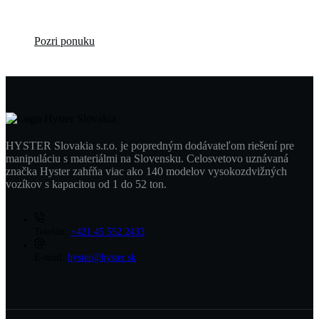
za výhodné ceny!
Pozri ponuku
HYSTER Slovakia s.r.o. je popredným dodávateľom riešení pre
manipuláciu s materiálmi na Slovensku. Celosvetovo uznávaná
značka Hyster zahŕňa viac ako 140 modelov vysokozdvižných
vozíkov s kapacitou od 1 do 52 ton.
Telefón:
+421 45 552 2433
E-mail:
hyster@hyster.sk