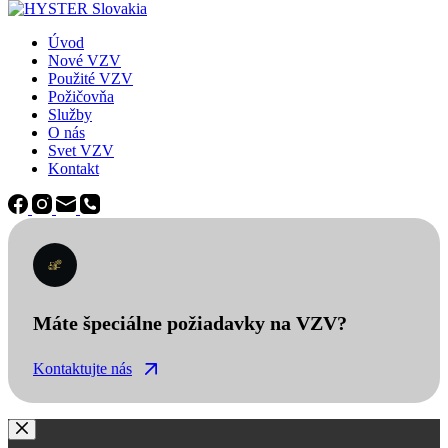
Úvod
Nové VZV
Použité VZV
Požičovňa
Služby
O nás
Svet VZV
Kontakt
Máte špeciálne požiadavky na VZV?
Kontaktujte nás