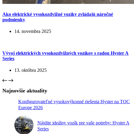
Ako elektrické vysokozdvižné vozíky zvládajú náročné
podmienky
14. novembra 2025
Vývoj elektrických vysokozdvižných vozíkov s radou Hyster A
Series
13. októbra 2025
Najnovšie aktuality
Konfigurovateľné vysokovýkonné riešenia Hyster na TOC
Europe 2026
Nájdite ideálny vozík pre vaše potreby: Hyster A
Series