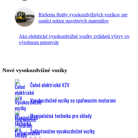
Riešenia flotily vysokozdvižných vozíkov pre
rastúci sektor stavebných materiálov
Ako elektrické vysokozdvižné vozíky zvládajú výzvy vo
výrobnom priemysle
Nové vysokozdvižné vozíky
Čelné elektrické VZV
Vysokozdvižné vozíky so spaľovacím motorom
Manipulačná technika pre sklady
Ťažkotonážne vysokozdvižné vozíky