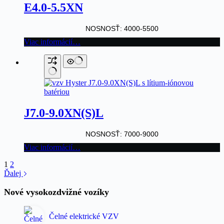
E4.0-5.5XN
NOSNOSŤ: 4000-5500
Viac informácií…
J7.0-9.0XN(S)L
NOSNOSŤ: 7000-9000
Viac informácií…
1
2
Ďalej
Nové vysokozdvižné vozíky
Čelné elektrické VZV