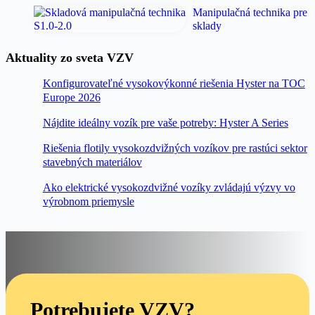
Manipulačná technika pre
sklady
Aktuality zo sveta VZV
Konfigurovateľné vysokovýkonné riešenia Hyster na TOC
Europe 2026
Nájdite ideálny vozík pre vaše potreby: Hyster A Series
Riešenia flotily vysokozdvižných vozíkov pre rastúci sektor
stavebných materiálov
Ako elektrické vysokozdvižné vozíky zvládajú výzvy vo
výrobnom priemysle
Potrebujete VZV?