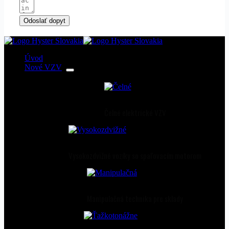
Odoslať dopyt
Úvod
Nové VZV
Čelné elektrické VZV
Vysokozdvižné vozíky so spaľovacím motorom
Manipulačná technika pre sklady