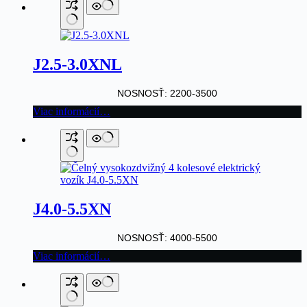
J2.5-3.0XNL
NOSNOSŤ: 2200-3500
Viac informácií…
J4.0-5.5XN
NOSNOSŤ: 4000-5500
Viac informácií…