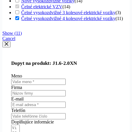
Nové vysokozdvižné vozíky
(
14
)
Čelné elektrické VZV
(
14
)
Čelné vysokozdvižné 3 kolesové elektrické vozíky
(
3
)
Čelné vysokozdvižné 4 kolesové elektrické vozíky
(
11
)
Show
(
11
)
Cancel
Dopyt na produkt: J1.6-2.0XN
Meno
Firma
E-mail
Telefón
Doplňujúce informácie