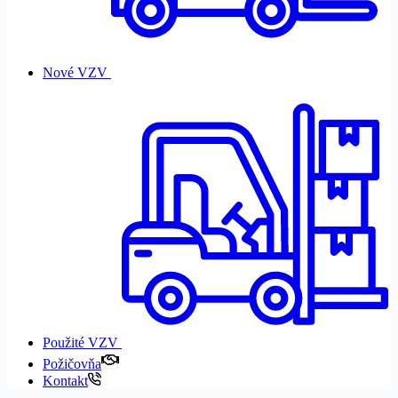
Nové VZV
Použité VZV
Požičovňa
Kontakt