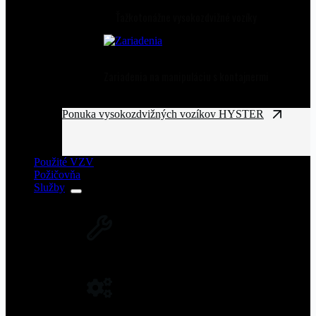
Ťažkotonážne vysokozdvižné vozíky
Zariadenia na manipuláciu s kontajnermi
Ponuka vysokozdvižných vozíkov HYSTER
Použité VZV
Požičovňa
Služby
SERVIS VZV A ZARIADENÍ
Rozsiahla servisná sieť vysokozdvižných
vozíkov na Slovensku.
NÁHRADNÉ DIELY NA VZV
Originálne náhradné diely pre vysoký výkon
a spoľahlivosť VZV.