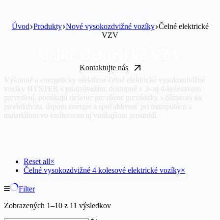
Úvod
Produkty
Nové vysokozdvižné vozíky
Čelné elektrické
VZV
Čelné elektrické VZV
Kontaktujte nás
Výkonné a energeticky efektívne čelné elektrické vysokozdvižné
vozíky HYSTER s protizávažím, dostupné v 3- aj 4-kolesovom
prevedení, ponúkajú riešenie pre rôzne prevádzky s dôrazom na
produktivitu, úsporu energie a spoľahlivosť pri manipulácii s
materiálom vo vnútornom aj vonkajšom prostredí.
Reset all
×
Čelné vysokozdvižné 4 kolesové elektrické vozíky
×
Filter
Zobrazených 1–10 z 11 výsledkov