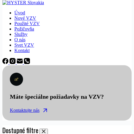
Úvod
Nové VZV
Použité VZV
Požičovňa
Služby
O nás
Svet VZV
Kontakt
Máte špeciálne požiadavky na VZV?
Kontaktujte nás
Dostupné filtre