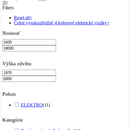
Filters
Reset all
×
Čelné vysokozdvižné 4 kolesové elektrické vozíky
×
Nosnosť
Výška zdvihu
Pohon
ELEKTRO
(
11
)
Kategórie