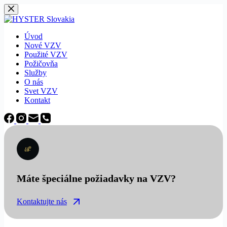
Späť
na
obsah
Úvod
Nové VZV
Použité VZV
Požičovňa
Služby
O nás
Svet VZV
Kontakt
Máte špeciálne požiadavky na VZV?
Kontaktujte nás