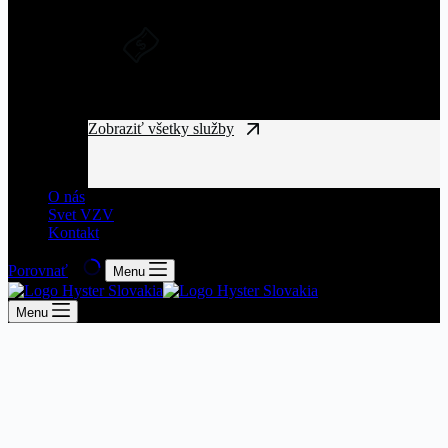
DLHODOBÝ PRENÁJOM A
FINANČNÝ LEASING
Získajte manipulačnú techniku bez
vysokých vstupných nákladov.
Zobraziť všetky služby
O nás
Svet VZV
Kontakt
Porovnať
Menu
Menu