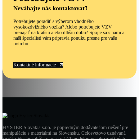
Neváhajte nás kontaktovať!
Potrebujete poradiť s výberom vhodného
vysokozdvižného vozíka? Alebo potrebujete VZV
prenajať na kratšiu alebo dlhšiu dobu? Spojte sa s nami a
naši špecialisti vám pripravia ponuku presne pre vašu
potrebu.
Kontaktné informácie
HYSTER Slovakia s.r.o. je popredným dodávateľom riešení pre
manipuláciu s materiálmi na Slovensku. Celosvetovo uznávaná
značka Hyster zahŕňa viac ako 140 modelov vysokozdvižných