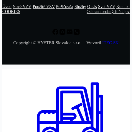
Úvod
Nové VZV
Použité VZV
Požičovňa
Služby
O nás
Svet VZV
Kontakt
COOKIES
Ochrana osobných údajov
Copyright © HYSTER Slovakia s.r.o. – Vytvoril
ITEC.SK