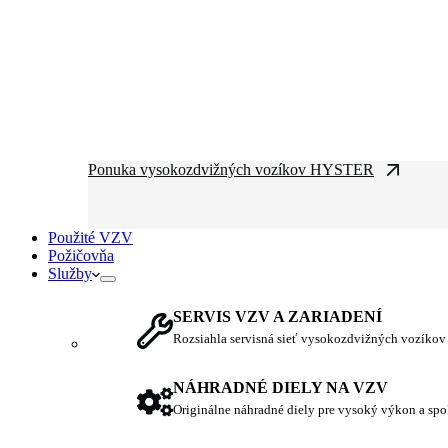
Ponuka vysokozdvižných vozíkov HYSTER
Použité VZV
Požičovňa
Služby
SERVIS VZV A ZARIADENÍ
Rozsiahla servisná sieť vysokozdvižných vozíkov
NÁHRADNÉ DIELY NA VZV
Originálne náhradné diely pre vysoký výkon a spo