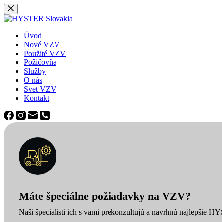
Späť
na
obsah
Úvod
Nové VZV
Použité VZV
Požičovňa
Služby
O nás
Svet VZV
Kontakt
Máte špeciálne požiadavky na VZV?
Naši špecialisti ich s vami prekonzultujú a navrhnú najlepšie H