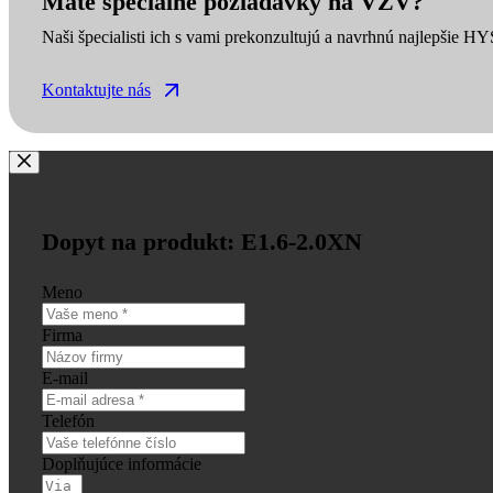
Máte špeciálne požiadavky na VZV?
Naši špecialisti ich s vami prekonzultujú a navrhnú najlepšie H
Kontaktujte nás
Dopyt na produkt: E1.6-2.0XN
Meno
Firma
E-mail
Telefón
Doplňujúce informácie