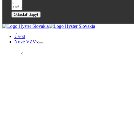
Odoslať dopyt
Úvod
Nové VZV