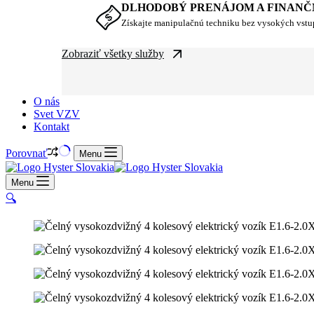
DLHODOBÝ PRENÁJOM A FINANČ
Získajte manipulačnú techniku bez vysokých vst
Zobraziť všetky služby
O nás
Svet VZV
Kontakt
Porovnať
Menu
Menu
🔍