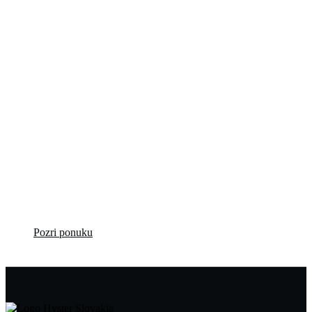
Profesionálne
repasované VZV
za výhodné ceny!
Pozri ponuku