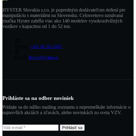
HYSTER Slovakia s.r.o. je popredným dodávateľom riešení pre
manipuláciu s materiálmi na Slovensku. Celosvetovo uznávaná
značka Hyster zahŕňa viac ako 140 modelov vysokozdvižných
vozíkov s kapacitou od 1 do 52 ton.
Telefón:
+421 45 552 2433
E-mail:
hyster@hyster.sk
Prihláste sa na odber noviniek
Pridajte sa do nášho mailing zoznamu a nepremeškáte informácie o
najnovších akciách a zľavách, alebo novinkách zo sveta VZV.
Prihlásiť sa