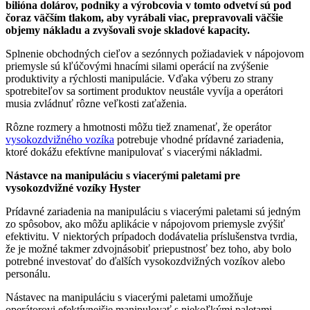
bilióna dolárov, podniky a výrobcovia v tomto odvetví sú pod
čoraz väčším tlakom, aby vyrábali viac, prepravovali väčšie
objemy nákladu a zvyšovali svoje skladové kapacity.
Splnenie obchodných cieľov a sezónnych požiadaviek v nápojovom
priemysle sú kľúčovými hnacími silami operácií na zvýšenie
produktivity a rýchlosti manipulácie. Vďaka výberu zo strany
spotrebiteľov sa sortiment produktov neustále vyvíja a operátori
musia zvládnuť rôzne veľkosti zaťaženia.
Rôzne rozmery a hmotnosti môžu tiež znamenať, že operátor
vysokozdvižného vozíka
potrebuje vhodné prídavné zariadenia,
ktoré dokážu efektívne manipulovať s viacerými nákladmi.
Nástavce na manipuláciu s viacerými paletami pre
vysokozdvižné vozíky Hyster
Prídavné zariadenia na manipuláciu s viacerými paletami sú jedným
zo spôsobov, ako môžu aplikácie v
nápojovom priemysle
zvýšiť
efektivitu. V niektorých prípadoch dodávatelia príslušenstva tvrdia,
že je možné takmer zdvojnásobiť priepustnosť bez toho, aby bolo
potrebné investovať do ďalších vysokozdvižných vozíkov alebo
personálu.
Nástavec na manipuláciu s viacerými paletami umožňuje
operátorovi efektívnejšie manipulovať s niekoľkými paletami