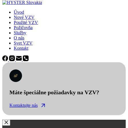
Úvod
Nové VZV
Použité VZV
Požičovňa
Služby
O nás
Svet VZV
Kontakt
Máte špeciálne požiadavky na VZV?
Kontaktujte nás