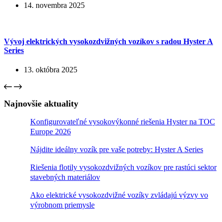
14. novembra 2025
Vývoj elektrických vysokozdvižných vozíkov s radou Hyster A
Series
13. októbra 2025
Najnovšie aktuality
Konfigurovateľné vysokovýkonné riešenia Hyster na TOC
Europe 2026
Nájdite ideálny vozík pre vaše potreby: Hyster A Series
Riešenia flotily vysokozdvižných vozíkov pre rastúci sektor
stavebných materiálov
Ako elektrické vysokozdvižné vozíky zvládajú výzvy vo
výrobnom priemysle