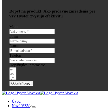
Dopyt na produkt: Ako prídavné zariadenia pre
vzv Hyster zvyšujú efektivitu
Meno
Firma
E-mail
Telefón
Doplňujúce informácie
Odoslať dopyt
Úvod
Nové VZV