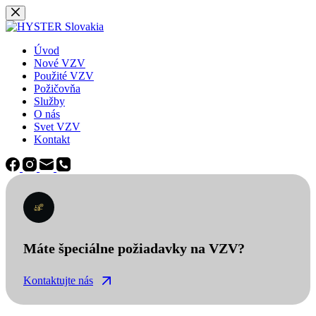
Späť
na
obsah
Úvod
Nové VZV
Použité VZV
Požičovňa
Služby
O nás
Svet VZV
Kontakt
Máte špeciálne požiadavky na VZV?
Kontaktujte nás