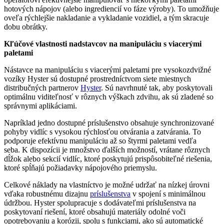
hotových nápojov (alebo ingrediencií vo fáze výroby). To umožňuje
oveľa rýchlejšie nakladanie a vykladanie vozidiel, a tým skracuje
dobu obrátky.
Kľúčové vlastnosti nadstavcov na manipuláciu s viacerými
paletami
Nástavce na manipuláciu s viacerými paletami pre vysokozdvižné
vozíky Hyster sú dostupné prostredníctvom siete miestnych
distribučných partnerov
Hyster
. Sú navrhnuté tak, aby poskytovali
optimálnu viditeľnosť v rôznych výškach zdvihu, ak sú zladené so
správnymi aplikáciami.
Napríklad jedno dostupné príslušenstvo obsahuje synchronizované
pohyby vidlíc s vysokou rýchlosťou otvárania a zatvárania. To
podporuje efektívnu manipuláciu až so štyrmi paletami vedľa
seba. K dispozícii je množstvo ďalších možností, vrátane rôznych
dĺžok alebo sekcií vidlíc, ktoré poskytujú prispôsobiteľné riešenia,
ktoré spĺňajú požiadavky nápojového priemyslu.
Celkové náklady na vlastníctvo je možné udržať na nízkej úrovni
vďaka robustnému dizajnu
príslušenstva
v spojení s minimálnou
údržbou. Hyster spolupracuje s dodávateľmi príslušenstva na
poskytovaní riešení, ktoré obsahujú materiály odolné voči
opotrebovaniu a korózii, spolu s funkciami, ako sú automatické