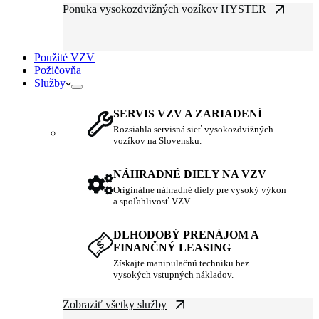
Ponuka vysokozdvižných vozíkov HYSTER
Použité VZV
Požičovňa
Služby
SERVIS VZV A ZARIADENÍ
Rozsiahla servisná sieť vysokozdvižných
vozíkov na Slovensku.
NÁHRADNÉ DIELY NA VZV
Originálne náhradné diely pre vysoký výkon
a spoľahlivosť VZV.
DLHODOBÝ PRENÁJOM A
FINANČNÝ LEASING
Získajte manipulačnú techniku bez
vysokých vstupných nákladov.
Zobraziť všetky služby