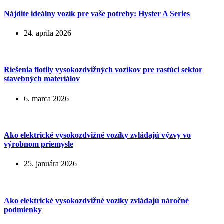
Nájdite ideálny vozík pre vaše potreby: Hyster A Series
24. apríla 2026
Riešenia flotily vysokozdvižných vozíkov pre rastúci sektor
stavebných materiálov
6. marca 2026
Ako elektrické vysokozdvižné vozíky zvládajú výzvy vo
výrobnom priemysle
25. januára 2026
Ako elektrické vysokozdvižné vozíky zvládajú náročné
podmienky