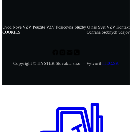
Úvod
Nové VZV
Použité VZV
Požičovňa
Služby
O nás
Svet VZV
Kontakt
COOKIES
Ochrana osobných údajov
Copyright © HYSTER Slovakia s.r.o. – Vytvoril
ITEC.SK