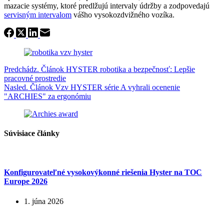
mazacie systémy, ktoré predlžujú intervaly údržby a zodpovedajú
servisným intervalom
vášho vysokozdvižného vozíka.
Predchádz.
Článok
HYSTER robotika a bezpečnosť: Lepšie
pracovné prostredie
Nasled.
Článok
Vzv HYSTER série A vyhrali ocenenie
"ARCHIES" za ergonómiu
Súvisiace články
Konfigurovateľné vysokovýkonné riešenia Hyster na TOC
Europe 2026
1. júna 2026