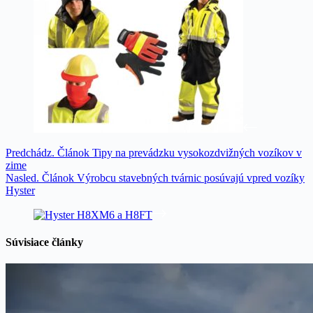
Predchádz.
Článok
Tipy na prevádzku vysokozdvižných vozíkov v
zime
Nasled.
Článok
Výrobcu stavebných tvárnic posúvajú vpred vozíky
Hyster
Súvisiace články