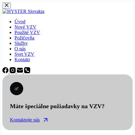
Späť
na
obsah
Úvod
Nové VZV
Použité VZV
Požičovňa
Služby
O nás
Svet VZV
Kontakt
Máte špeciálne požiadavky na VZV?
Kontaktujte nás