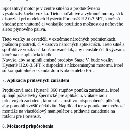
Spoľahlivý motor je v centre silného a produktívneho
vysokozdvižného vozíka. Tieto spoľahlivé a výkonné motory sú k
dispozícii pri modeloch Hyster® Fortens® H2.0-3.5FT, ktoré sú
vhodné pre vnútorné aj vonkajšie použitie s možnosťou naftového
alebo plynového paliva.
Tieto vozíky sa osvedčili v extrémne náročných podmienkach,
prašnom prostredí, či v časovo náročných aplikáciách. Tieto silné a
spoľahlivé vozíky sú konštruované tak, aby neustále čelili výzvam,
ktoré na ne aplikácia kladie.
Navyše, aby sa splnili emisné predpisy Stage V, bude vozíky
Hyster® H2.0-3.5FT k dispozícii s nízkoemisnými motormi, ktoré
sú kompatibilné so štandardom Kubota alebo PSI.
7.
Aplikácia prídavných zariadení
Produktová rada Hyster® 360 stupňov ponúka zariadenia, ktoré
spĺňajú požiadavky špecifické pre aplikáciu, vrátane radu
prídavných zariadení, ktoré sú starostlivo prispôsobené aplikácii,
aby pomohli zvýšiť efektivitu. Napríklad teraz ponúkame možnosť
montáže na viacúčelový manipulátor a prídavné zariadenia na
rotáciu pre Fortens®.
8.
Možnosti prispôsobenia