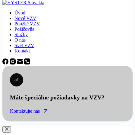
Úvod
Nové VZV
Použité VZV
Požičovňa
Služby
O nás
Svet VZV
Kontakt
Máte špeciálne požiadavky na VZV?
Kontaktujte nás