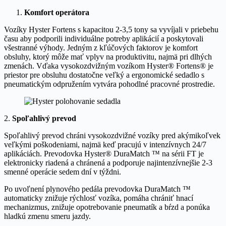
Komfort operátora
Vozíky Hyster Fortens s kapacitou 2-3,5 tony sa vyvíjali v priebehu
času aby podporili individuálne potreby aplikácií a poskytovali
všestranné výhody. Jedným z kľúčových faktorov je komfort
obsluhy, ktorý môže mať vplyv na produktivitu, najmä pri dlhých
zmenách. Vďaka vysokozdvižným vozíkom Hyster® Fortens® je
priestor pre obsluhu dostatočne veľký a ergonomické sedadlo s
pneumatickým odpružením vytvára pohodlné pracovné prostredie.
2.
Spoľahlivý prevod
Spoľahlivý prevod chráni vysokozdvižné vozíky pred akýmikoľvek
veľkými poškodeniami, najmä keď pracujú v intenzívnych 24/7
aplikáciách. Prevodovka Hyster® DuraMatch ™ na sérii FT je
elektronicky riadená a chránená a podporuje najintenzívnejšie 2-3
smenné operácie sedem dní v týždni.
Po uvoľnení plynového pedála prevodovka DuraMatch ™
automaticky znižuje rýchlosť vozíka, pomáha chrániť hnací
mechanizmus, znižuje opotrebovanie pneumatík a bŕzd a ponúka
hladkú zmenu smeru jazdy.