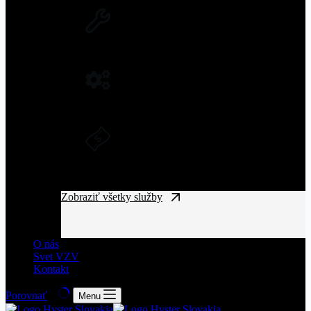
SERVIS VZV A ZARIADENÍ
Rozsiahla servisná sieť vysokozdvižných
vozíkov na Slovensku.
NÁHRADNÉ DIELY NA VZV
Originálne náhradné diely pre vysoký výkon
a spoľahlivosť VZV.
DLHODOBÝ PRENÁJOM A
FINANČNÝ LEASING
Získajte manipulačnú techniku bez
vysokých vstupných nákladov.
Zobraziť všetky služby
O nás
Svet VZV
Kontakt
Porovnať
Menu