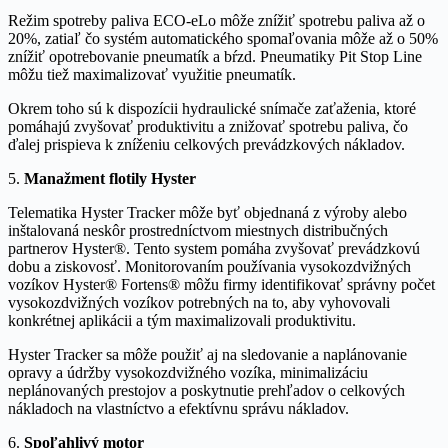
Režim spotreby paliva ECO-eLo môže znížiť spotrebu paliva až o
20%, zatiaľ čo systém automatického spomaľovania môže až o 50%
znížiť opotrebovanie pneumatík a bŕzd. Pneumatiky Pit Stop Line
môžu tiež maximalizovať využitie pneumatík.
Okrem toho sú k dispozícii hydraulické snímače zaťaženia, ktoré
pomáhajú zvyšovať produktivitu a znižovať spotrebu paliva, čo
ďalej prispieva k zníženiu celkových prevádzkových nákladov.
5.
Manažment flotily Hyster
Telematika Hyster Tracker môže byť objednaná z výroby alebo
inštalovaná neskôr prostredníctvom miestnych distribučných
partnerov Hyster®. Tento system pomáha zvyšovať prevádzkovú
dobu a ziskovosť. Monitorovaním používania vysokozdvižných
vozíkov Hyster® Fortens® môžu firmy identifikovať správny počet
vysokozdvižných vozíkov potrebných na to, aby vyhovovali
konkrétnej aplikácii a tým maximalizovali produktivitu.
Hyster Tracker sa môže použiť aj na sledovanie a naplánovanie
opravy a údržby vysokozdvižného vozíka, minimalizáciu
neplánovaných prestojov a poskytnutie prehľadov o celkových
nákladoch na vlastníctvo a efektívnu správu nákladov.
6.
Spoľahlivý motor