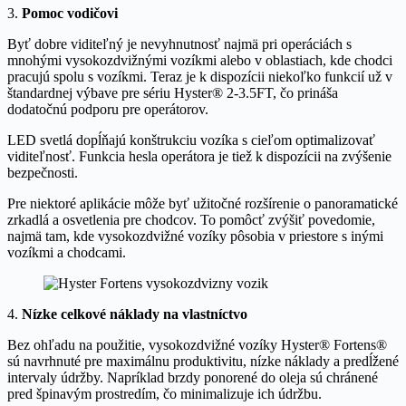
3.
Pomoc vodičovi
Byť dobre viditeľný je nevyhnutnosť najmä pri operáciách s
mnohými vysokozdvižnými vozíkmi alebo v oblastiach, kde chodci
pracujú spolu s vozíkmi. Teraz je k dispozícii niekoľko funkcií už v
štandardnej výbave pre sériu Hyster® 2-3.5FT, čo prináša
dodatočnú podporu pre operátorov.
LED svetlá dopĺňajú konštrukciu vozíka s cieľom optimalizovať
viditeľnosť. Funkcia hesla operátora je tiež k dispozícii na zvýšenie
bezpečnosti.
Pre niektoré aplikácie môže byť užitočné rozšírenie o panoramatické
zrkadlá a osvetlenia pre chodcov. To pomôcť zvýšiť povedomie,
najmä tam, kde vysokozdvižné vozíky pôsobia v priestore s inými
vozíkmi a chodcami.
4.
Nízke celkové náklady na vlastníctvo
Bez ohľadu na použitie, vysokozdvižné vozíky Hyster® Fortens®
sú navrhnuté pre maximálnu produktivitu, nízke náklady a predĺžené
intervaly údržby. Napríklad brzdy ponorené do oleja sú chránené
pred špinavým prostredím, čo minimalizuje ich údržbu.