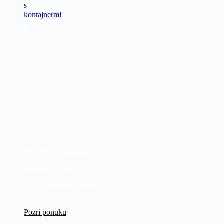
Profesionálne
repasované VZV
za výhodné ceny!
Pozri ponuku