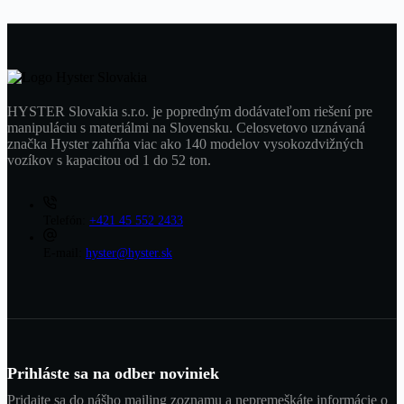
HYSTER Slovakia s.r.o. je popredným dodávateľom riešení pre
manipuláciu s materiálmi na Slovensku. Celosvetovo uznávaná
značka Hyster zahŕňa viac ako 140 modelov vysokozdvižných
vozíkov s kapacitou od 1 do 52 ton.
Telefón:
+421 45 552 2433
E-mail:
hyster@hyster.sk
Prihláste sa na odber noviniek
Pridajte sa do nášho mailing zoznamu a nepremeškáte informácie o