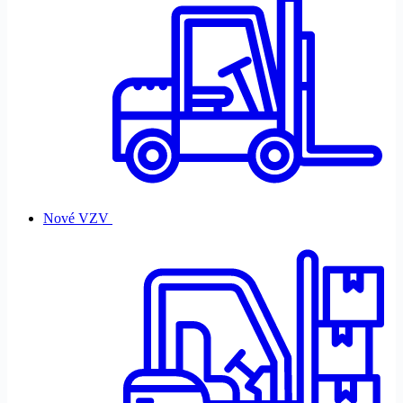
Nové VZV