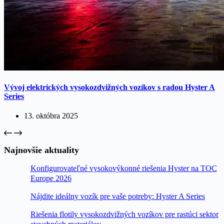
Vývoj elektrických vysokozdvižných vozíkov s radou Hyster A
Series
13. októbra 2025
Najnovšie aktuality
Konfigurovateľné vysokovýkonné riešenia Hyster na TOC
Europe 2026
Nájdite ideálny vozík pre vaše potreby: Hyster A Series
Riešenia flotily vysokozdvižných vozíkov pre rastúci sektor