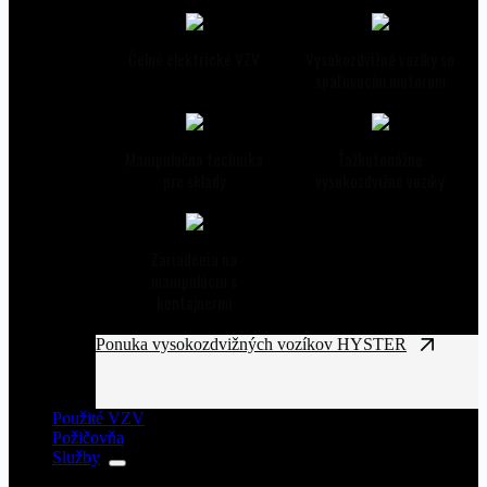
Čelné elektrické VZV
Vysokozdvižné vozíky so
spaľovacím motorom
Manipulačná technika
Ťažkotonážne
pre sklady
vysokozdvižné vozíky
Zariadenia na
manipuláciu s
kontajnermi
Ponuka vysokozdvižných vozíkov HYSTER
Použité VZV
Požičovňa
Služby