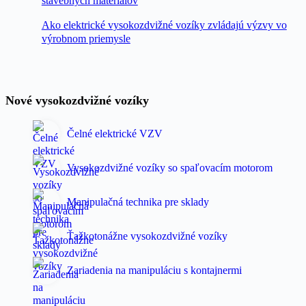
stavebných materiálov
Ako elektrické vysokozdvižné vozíky zvládajú výzvy vo
výrobnom priemysle
Nové vysokozdvižné vozíky
Čelné elektrické VZV
Vysokozdvižné vozíky so spaľovacím motorom
Manipulačná technika pre sklady
Ťažkotonážne vysokozdvižné vozíky
Zariadenia na manipuláciu s kontajnermi