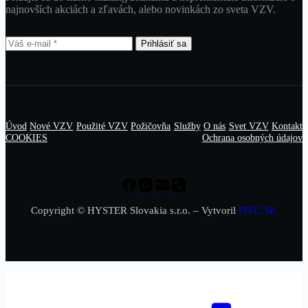
najnovších akciách a zľavách, alebo novinkách zo sveta VZV.
Prihlásiť sa
Úvod
Nové VZV
Použité VZV
Požičovňa
Služby
O nás
Svet VZV
Kontakt
COOKIES
Ochrana osobných údajov
Copyright © HYSTER Slovakia s.r.o. – Vytvoril
ITEC.SK