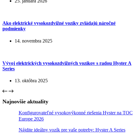
25. januára 2026
Ako elektrické vysokozdvižné vozíky zvládajú náročné
podmienky
14. novembra 2025
Vývoj elektrických vysokozdvižných vozíkov s radou Hyster A
Series
13. októbra 2025
Najnovšie aktuality
Konfigurovateľné vysokovýkonné riešenia Hyster na TOC
Europe 2026
Nájdite ideálny vozík pre vaše potreby: Hyster A Series