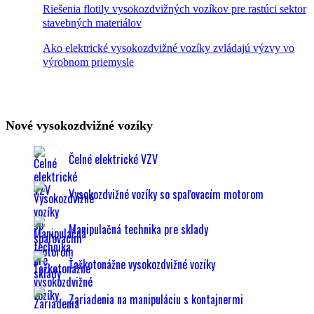
Riešenia flotily vysokozdvižných vozíkov pre rastúci sektor
stavebných materiálov
Ako elektrické vysokozdvižné vozíky zvládajú výzvy vo
výrobnom priemysle
Nové vysokozdvižné vozíky
Čelné elektrické VZV
Vysokozdvižné vozíky so spaľovacím motorom
Manipulačná technika pre sklady
Ťažkotonážne vysokozdvižné vozíky
Zariadenia na manipuláciu s kontajnermi