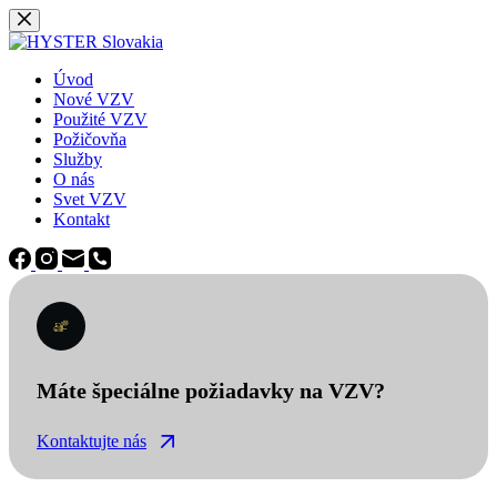
Späť
na
obsah
Úvod
Nové VZV
Použité VZV
Požičovňa
Služby
O nás
Svet VZV
Kontakt
Máte špeciálne požiadavky na VZV?
Kontaktujte nás