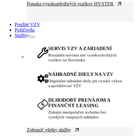
Ponuka vysokozdvižných vozíkov HYSTER
Použité VZV
Požičovňa
Služby
SERVIS VZV A ZARIADENÍ
Rozsiahla servisná sieť vysokozdvižných
vozíkov na Slovensku.
NÁHRADNÉ DIELY NA VZV
Originálne náhradné diely pre vysoký výkon
a spoľahlivosť VZV.
DLHODOBÝ PRENÁJOM A
FINANČNÝ LEASING
Získajte manipulačnú techniku bez
vysokých vstupných nákladov.
Zobraziť všetky služby