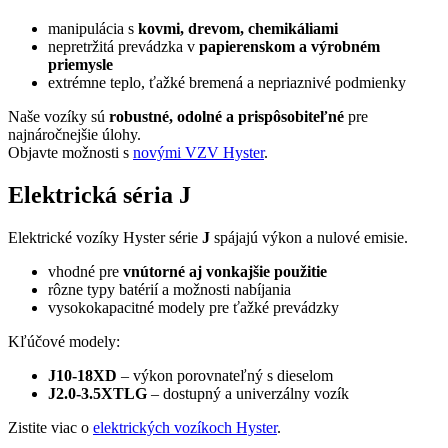
manipulácia s
kovmi, drevom, chemikáliami
nepretržitá prevádzka v
papierenskom a výrobném
priemysle
extrémne teplo, ťažké bremená a nepriaznivé podmienky
Naše vozíky sú
robustné, odolné a prispôsobiteľné
pre
najnáročnejšie úlohy.
Objavte možnosti s
novými VZV Hyster
.
Elektrická séria J
Elektrické vozíky Hyster série
J
spájajú výkon a nulové emisie.
vhodné pre
vnútorné aj vonkajšie použitie
rôzne typy batérií a možnosti nabíjania
vysokokapacitné modely pre ťažké prevádzky
Kľúčové modely:
J10-18XD
– výkon porovnateľný s dieselom
J2.0-3.5XTLG
– dostupný a univerzálny vozík
Zistite viac o
elektrických vozíkoch Hyster
.