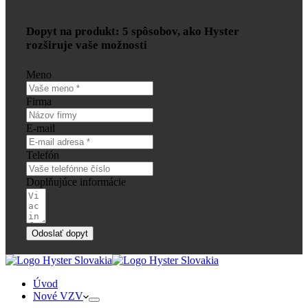
Dopyt na produkt: 5 spôsobov, ako Hyster
rozširuje vaše možnosti
Meno
Firma
E-mail
Telefón
Doplňujúce informácie
Odoslať dopyt
Úvod
Nové VZV