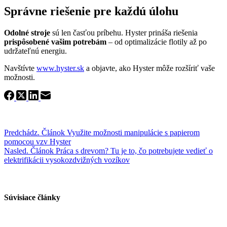
Správne riešenie pre každú úlohu
Odolné stroje
sú len časťou príbehu. Hyster prináša riešenia
prispôsobené vašim potrebám
– od optimalizácie flotily až po
udržateľnú energiu.
Navštívte
www.hyster.sk
a objavte, ako Hyster môže rozšíriť vaše
možnosti.
Predchádz.
Článok
Využite možnosti manipulácie s papierom
pomocou vzv Hyster
Nasled.
Článok
Práca s drevom? Tu je to, čo potrebujete vedieť o
elektrifikácii vysokozdvižných vozíkov
Súvisiace články