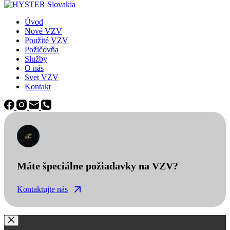
Úvod
Nové VZV
Použité VZV
Požičovňa
Služby
O nás
Svet VZV
Kontakt
Máte špeciálne požiadavky na VZV?
Kontaktujte nás