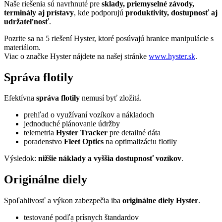
Naše riešenia sú navrhnuté pre
sklady, priemyselné závody,
terminály aj prístavy
, kde podporujú
produktivity, dostupnosť aj
udržateľnosť
.
Pozrite sa na 5 riešení Hyster, ktoré posúvajú hranice manipulácie s
materiálom.
Viac o značke Hyster nájdete na našej stránke
www.hyster.sk
.
Správa flotily
Efektívna
správa flotily
nemusí byť zložitá.
prehľad o využívaní vozíkov a nákladoch
jednoduché plánovanie údržby
telemetria
Hyster Tracker
pre detailné dáta
poradenstvo
Fleet Optics
na optimalizáciu flotily
Výsledok:
nižšie náklady a vyššia dostupnosť vozíkov
.
Originálne diely
Spoľahlivosť a výkon zabezpečia iba
originálne diely Hyster
.
testované podľa prísnych štandardov