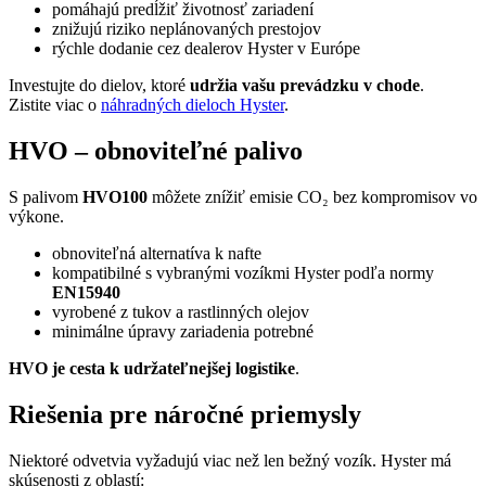
pomáhajú predĺžiť životnosť zariadení
znižujú riziko neplánovaných prestojov
rýchle dodanie cez dealerov Hyster v Európe
Investujte do dielov, ktoré
udržia vašu prevádzku v chode
.
Zistite viac o
náhradných dieloch Hyster
.
HVO – obnoviteľné palivo
S palivom
HVO100
môžete znížiť emisie CO₂ bez kompromisov vo
výkone.
obnoviteľná alternatíva k nafte
kompatibilné s vybranými vozíkmi Hyster podľa normy
EN15940
vyrobené z tukov a rastlinných olejov
minimálne úpravy zariadenia potrebné
HVO je cesta k udržateľnejšej logistike
.
Riešenia pre náročné priemysly
Niektoré odvetvia vyžadujú viac než len bežný vozík. Hyster má
skúsenosti z oblastí: