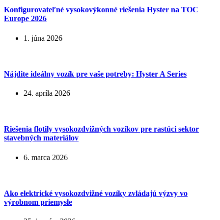
Konfigurovateľné vysokovýkonné riešenia Hyster na TOC
Europe 2026
1. júna 2026
Nájdite ideálny vozík pre vaše potreby: Hyster A Series
24. apríla 2026
Riešenia flotily vysokozdvižných vozíkov pre rastúci sektor
stavebných materiálov
6. marca 2026
Ako elektrické vysokozdvižné vozíky zvládajú výzvy vo
výrobnom priemysle