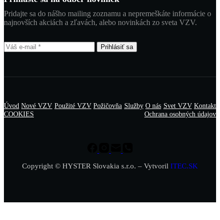
Pridajte sa do nášho mailing zoznamu a nepremeškáte informácie o
najnovších akciách a zľavách, alebo novinkách zo sveta VZV.
Prihlásiť sa
Úvod
Nové VZV
Použité VZV
Požičovňa
Služby
O nás
Svet VZV
Kontakt
COOKIES
Ochrana osobných údajov
Copyright © HYSTER Slovakia s.r.o. – Vytvoril
ITEC.SK