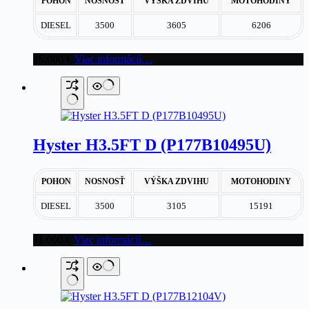
POHON
NOSNOSŤ
VÝŠKA ZDVIHU
MOTOHODINY
DIESEL
3500
3605
6206
16.000
€
Viac informácií…
Hyster H3.5FT D (P177B10495U)
POHON
NOSNOSŤ
VÝŠKA ZDVIHU
MOTOHODINY
DIESEL
3500
3105
15191
11.000
€
Viac informácií…