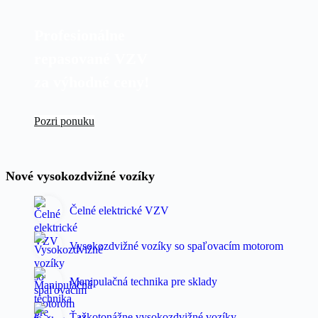
Profesionálne
repasované VZV
za výhodné ceny!
Pozri ponuku
Nové vysokozdvižné vozíky
Čelné elektrické VZV
Vysokozdvižné vozíky so spaľovacím motorom
Manipulačná technika pre sklady
Ťažkotonážne vysokozdvižné vozíky