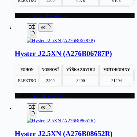
ELEKTRO
1500
6578
6103
14.000
€
Viac informácií…
Hyster J2.5XN (A276B06787P)
POHON
NOSNOSŤ
VÝŠKA ZDVIHU
MOTOHODINY
ELEKTRO
2500
3400
21294
11.500
€
Viac informácií…
Hyster J2.5XN (A276B08652R)