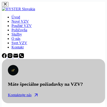
Späť
na
obsah
Úvod
Nové VZV
Použité VZV
Požičovňa
Služby
O nás
Svet VZV
Kontakt
Máte špeciálne požiadavky na VZV?
Kontaktujte nás