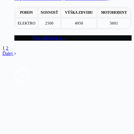
POHON
NOSNOSŤ
VÝŠKA ZDVIHU
MOTOHODINY
ELEKTRO
2500
4950
5601
16.000
€
Viac informácií…
1
2
Ďalej