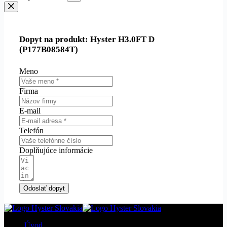
Dopyt na produkt: Hyster H3.0FT D
(P177B08584T)
Meno
Firma
E-mail
Telefón
Doplňujúce informácie
Odoslať dopyt
Úvod