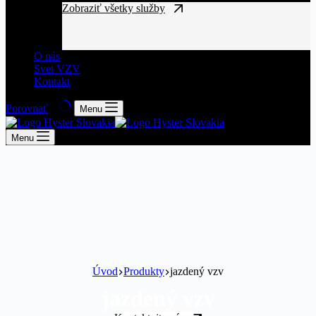
Zobraziť všetky služby
O nás
Svet VZV
Kontakt
Porovnať
Menu
Menu
Úvod
Produkty
jazdený vzv
jazdený vzv