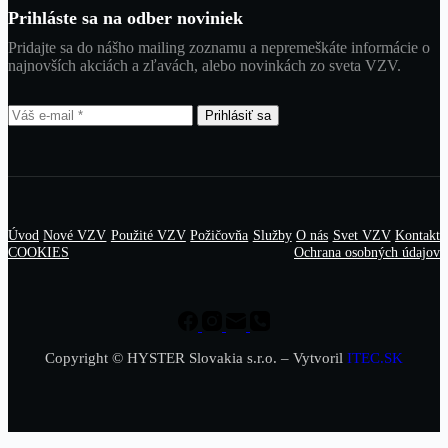
Prihláste sa na odber noviniek
Pridajte sa do nášho mailing zoznamu a nepremeškáte informácie o
najnovších akciách a zľavách, alebo novinkách zo sveta VZV.
Prihlásiť sa
Úvod
Nové VZV
Použité VZV
Požičovňa
Služby
O nás
Svet VZV
Kontakt
COOKIES
Ochrana osobných údajov
Copyright © HYSTER Slovakia s.r.o. – Vytvoril
ITEC.SK