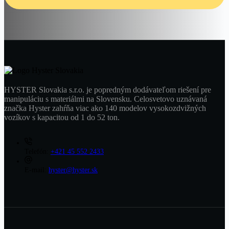
HYSTER Slovakia s.r.o. je popredným dodávateľom riešení pre
manipuláciu s materiálmi na Slovensku. Celosvetovo uznávaná
značka Hyster zahŕňa viac ako 140 modelov vysokozdvižných
vozíkov s kapacitou od 1 do 52 ton.
Telefón:
+421 45 552 2433
E-mail:
hyster@hyster.sk