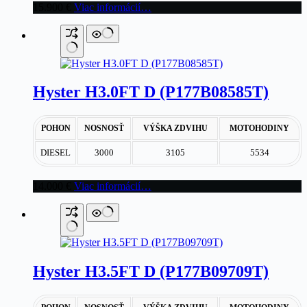
15.900
€
Viac informácií…
Hyster H3.0FT D (P177B08585T)
POHON
NOSNOSŤ
VÝŠKA ZDVIHU
MOTOHODINY
DIESEL
3000
3105
5534
14.000
€
Viac informácií…
Hyster H3.5FT D (P177B09709T)