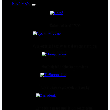
Nové VZV
Čelné elektrické VZV
Vysokozdvižné vozíky so spaľovacím motorom
Manipulačná technika pre sklady
Ťažkotonážne vysokozdvižné vozíky
Zariadenia na manipuláciu s kontajnermi