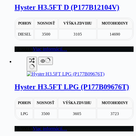
Hyster H3.5FT D (P177B12104V)
POHON
NOSNOSŤ
VÝŠKA ZDVIHU
MOTOHODINY
DIESEL
3500
3105
14690
13.500
€
Viac informácií…
Hyster H3.5FT LPG (P177B09676T)
POHON
NOSNOSŤ
VÝŠKA ZDVIHU
MOTOHODINY
LPG
3500
3605
3723
15.500
€
Viac informácií…