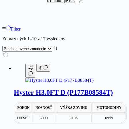
Kontaktujte nás
Filter
Zobrazených 1–10 z 17 výsledkov
Hyster H3.0FT D (P177B08584T)
POHON
NOSNOSŤ
VÝŠKA ZDVIHU
MOTOHODINY
DIESEL
3000
3105
6959