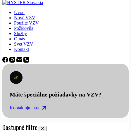
Úvod
Nové VZV
Použité VZV
Požičovňa
Služby
O nás
Svet VZV
Kontakt
Máte špeciálne požiadavky na VZV?
Kontaktujte nás
Dostupné filtre