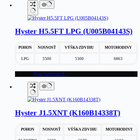
Hyster H5.5FT LPG (U005B04143S)
POHON
NOSNOSŤ
VÝŠKA ZDVIHU
MOTOHODINY
LPG
5500
5300
6863
19.000
€
Viac informácií…
Hyster J1.5XNT (K160B14338T)
POHON
NOSNOSŤ
VÝŠKA ZDVIHU
MOTOHODINY