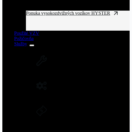
Ponuka vysokozdvižných vozíkov HYSTER
Použité VZV
Požičovňa
Služby
SERVIS VZV A ZARIADENÍ
Rozsiahla servisná sieť vysokozdvižných
vozíkov na Slovensku.
NÁHRADNÉ DIELY NA VZV
Originálne náhradné diely pre vysoký výkon
a spoľahlivosť VZV.
DLHODOBÝ PRENÁJOM A
FINANČNÝ LEASING
Získajte manipulačnú techniku bez
vysokých vstupných nákladov.