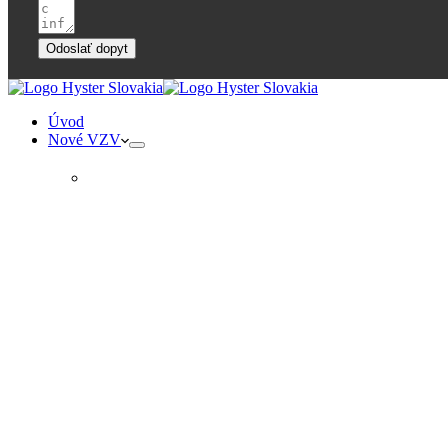
Odoslať dopyt
Úvod
Nové VZV