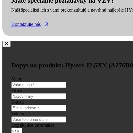
Máte špeciálne požiadavky na VZV?
Naši špecialisti ich s vami prekonzultujú a navrhnú najlepšie H
Kontaktujte nás
Dopyt na produkt: Hyster J2.5XN (A276B
Meno
Firma
E-mail
Telefón
Doplňujúce informácie