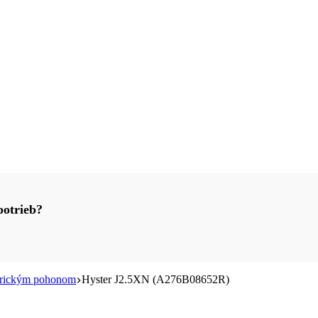
potrieb?
ktrickým pohonom
Hyster J2.5XN (A276B08652R)