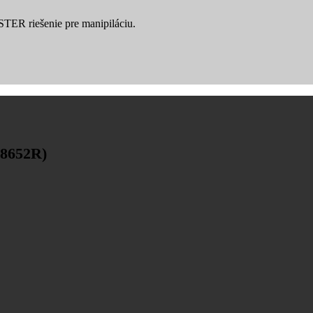
YSTER riešenie pre manipiláciu.
08652R)