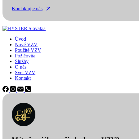
Kontaktujte nás
Úvod
Nové VZV
Použité VZV
Požičovňa
Služby
O nás
Svet VZV
Kontakt