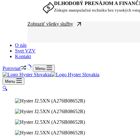
DLHODOBÝ PRENÁJOM A FINANČ
Získajte manipulačnú techniku bez vysokých vst
Zobraziť všetky služby
O nás
Svet VZV
Kontakt
Porovnať
Menu
Menu
🔍