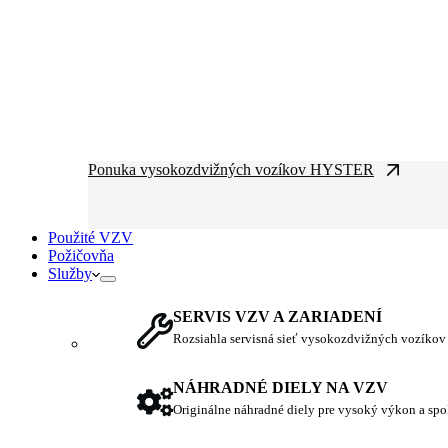
Ponuka vysokozdvižných vozíkov HYSTER
Použité VZV
Požičovňa
Služby
SERVIS VZV A ZARIADENÍ
Rozsiahla servisná sieť vysokozdvižných vozíkov
NÁHRADNÉ DIELY NA VZV
Originálne náhradné diely pre vysoký výkon a spo