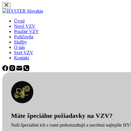
Späť
na
obsah
Úvod
Nové VZV
Použité VZV
Požičovňa
Služby
O nás
Svet VZV
Kontakt
Máte špeciálne požiadavky na VZV?
Naši špecialisti ich s vami prekonzultujú a navrhnú najlepšie H