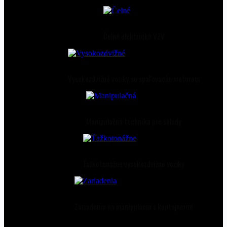
Čelné elektrické VZV
Vysokozdvižné vozíky so spaľovacím motorom
Manipulačná technika pre sklady
Ťažkotonážne vysokozdvižné vozíky
Zariadenia na manipuláciu s kontajnermi