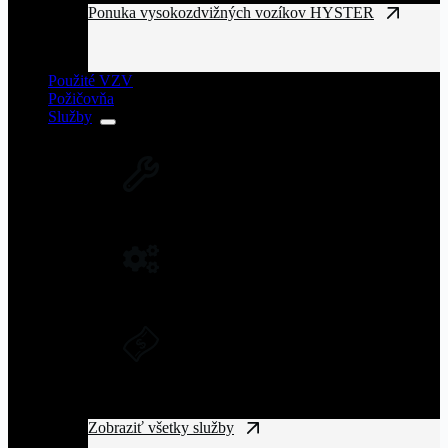
Ponuka vysokozdvižných vozíkov HYSTER
Použité VZV
Požičovňa
Služby
SERVIS VZV A ZARIADENÍ
Rozsiahla servisná sieť vysokozdvižných
vozíkov na Slovensku.
NÁHRADNÉ DIELY NA VZV
Originálne náhradné diely pre vysoký výkon
a spoľahlivosť VZV.
DLHODOBÝ PRENÁJOM A
FINANČNÝ LEASING
Získajte manipulačnú techniku bez
vysokých vstupných nákladov.
Zobraziť všetky služby