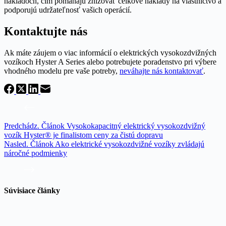
nákladoch, čím pomáhajú znižovať celkové náklady na vlastníctvo a
podporujú udržateľnosť vašich operácií.
Kontaktujte nás
Ak máte záujem o viac informácií o elektrických vysokozdvižných
vozíkoch Hyster A Series alebo potrebujete poradenstvo pri výbere
vhodného modelu pre vaše potreby,
neváhajte nás kontaktovať
.
Predchádz.
Článok
Vysokokapacitný elektrický vysokozdvižný
vozík Hyster® je finalistom ceny za čistú dopravu
Nasled.
Článok
Ako elektrické vysokozdvižné vozíky zvládajú
náročné podmienky
Súvisiace články