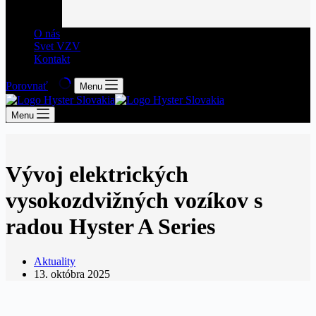
O nás
Svet VZV
Kontakt
Porovnať
Menu
Menu
Vývoj elektrických
vysokozdvižných vozíkov s
radou Hyster A Series
Aktuality
13. októbra 2025