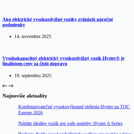
Ako elektrické vysokozdvižné vozíky zvládajú náročné
podmienky
14. novembra 2025
Vysokokapacitný elektrický vysokozdvižný vozík Hyster® je
finalistom ceny za čistú dopravu
19. septembra 2025
Najnovšie aktuality
Konfigurovateľné vysokovýkonné riešenia Hyster na TOC
Europe 2026
Nájdite ideálny vozík pre vaše potreby: Hyster A Series