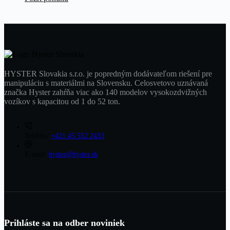
HYSTER Slovakia s.r.o. je popredným dodávateľom riešení pre
manipuláciu s materiálmi na Slovensku. Celosvetovo uznávaná
značka Hyster zahŕňa viac ako 140 modelov vysokozdvižných
vozíkov s kapacitou od 1 do 52 ton.
Telefón:
+421 45 552 2433
E-mail:
hyster@hyster.sk
Prihláste sa na odber noviniek