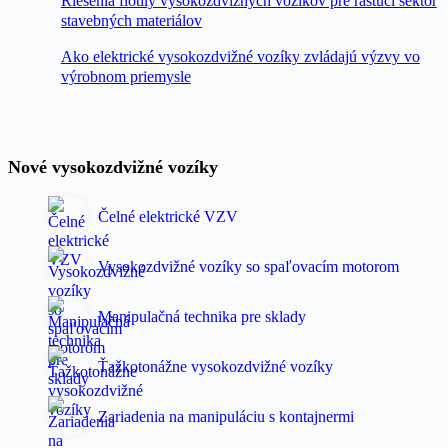
Riešenia flotily vysokozdvižných vozíkov pre rastúci sektor
stavebných materiálov
Ako elektrické vysokozdvižné vozíky zvládajú výzvy vo
výrobnom priemysle
Nové vysokozdvižné vozíky
Čelné elektrické VZV
Vysokozdvižné vozíky so spaľovacím motorom
Manipulačná technika pre sklady
Ťažkotonážne vysokozdvižné vozíky
Zariadenia na manipuláciu s kontajnermi