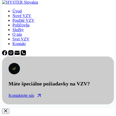
Úvod
Nové VZV
Použité VZV
Požičovňa
Služby
O nás
Svet VZV
Kontakt
Máte špeciálne požiadavky na VZV?
Kontaktujte nás