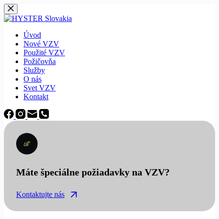
Späť
na
obsah
Úvod
Nové VZV
Použité VZV
Požičovňa
Služby
O nás
Svet VZV
Kontakt
Máte špeciálne požiadavky na VZV?
Kontaktujte nás