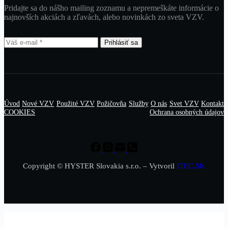
Pridajte sa do nášho mailing zoznamu a nepremeškáte informácie o
najnovších akciách a zľavách, alebo novinkách zo sveta VZV.
Prihlásiť sa
Úvod
Nové VZV
Použité VZV
Požičovňa
Služby
O nás
Svet VZV
Kontakt
COOKIES
Ochrana osobných údajov
Copyright © HYSTER Slovakia s.r.o. – Vytvoril
ITEC.SK