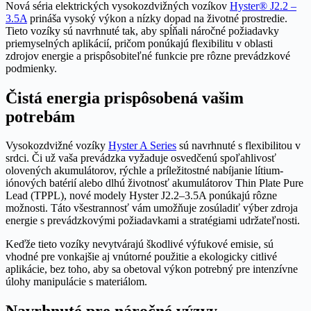
Nová séria elektrických vysokozdvižných vozíkov
Hyster® J2.2 –
3.5A
prináša vysoký výkon a nízky dopad na životné prostredie.
Tieto vozíky sú navrhnuté tak, aby spĺňali náročné požiadavky
priemyselných aplikácií, pričom ponúkajú flexibilitu v oblasti
zdrojov energie a prispôsobiteľné funkcie pre rôzne prevádzkové
podmienky.
Čistá energia prispôsobená vašim
potrebám
Vysokozdvižné vozíky
Hyster A Series
sú navrhnuté s flexibilitou v
srdci. Či už vaša prevádzka vyžaduje osvedčenú spoľahlivosť
olovených akumulátorov, rýchle a príležitostné nabíjanie lítium-
iónových batérií alebo dlhú životnosť akumulátorov Thin Plate Pure
Lead (TPPL), nové modely Hyster J2.2–3.5A ponúkajú rôzne
možnosti. Táto všestrannosť vám umožňuje zosúladiť výber zdroja
energie s prevádzkovými požiadavkami a stratégiami udržateľnosti.
Keďže tieto vozíky nevytvárajú škodlivé výfukové emisie, sú
vhodné pre vonkajšie aj vnútorné použitie a ekologicky citlivé
aplikácie, bez toho, aby sa obetoval výkon potrebný pre intenzívne
úlohy manipulácie s materiálom.