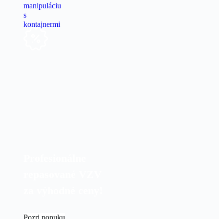
Profesionálne
repasované VZV
za výhodné ceny!
Pozri ponuku