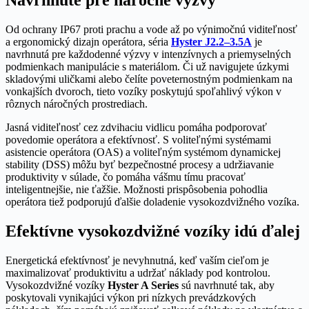
Navrhnuté pre náročné výzvy
Od ochrany IP67 proti prachu a vode až po výnimočnú viditeľnosť
a ergonomický dizajn operátora, séria
Hyster J2.2–3.5A
je
navrhnutá pre každodenné výzvy v intenzívnych a priemyselných
podmienkach manipulácie s materiálom. Či už navigujete úzkymi
skladovými uličkami alebo čelíte poveternostným podmienkam na
vonkajších dvoroch, tieto vozíky poskytujú spoľahlivý výkon v
rôznych náročných prostrediach.
Jasná viditeľnosť cez zdvihaciu vidlicu pomáha podporovať
povedomie operátora a efektívnosť. S voliteľnými systémami
asistencie operátora (OAS) a voliteľným systémom dynamickej
stability (DSS) môžu byť bezpečnostné procesy a udržiavanie
produktivity v súlade, čo pomáha vášmu tímu pracovať
inteligentnejšie, nie ťažšie. Možnosti prispôsobenia pohodlia
operátora tiež podporujú ďalšie doladenie vysokozdvižného vozíka.
Efektívne vysokozdvižné vozíky idú ďalej
Energetická efektívnosť je nevyhnutná, keď vaším cieľom je
maximalizovať produktivitu a udržať náklady pod kontrolou.
Vysokozdvižné vozíky
Hyster A Series
sú navrhnuté tak, aby
poskytovali vynikajúci výkon pri nízkych prevádzkových