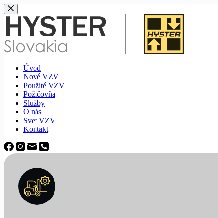
Späť
na
obsah
Úvod
Nové VZV
Použité VZV
Požičovňa
Služby
O nás
Svet VZV
Kontakt