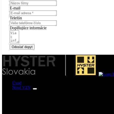
E-mail
Telefón
Doplňujúce informácie
Odoslať dopyt
Úvod
Nové VZV