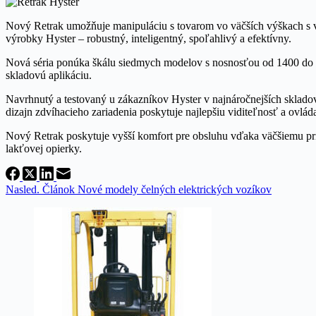
Nový Retrak umožňuje manipuláciu s tovarom vo väčších výškach s vyš
výrobky Hyster – robustný, inteligentný, spoľahlivý a efektívny.
Nová séria ponúka škálu siedmych modelov s nosnosťou od 1400 do 
skladovú aplikáciu.
Navrhnutý a testovaný u zákazníkov Hyster v najnáročnejších skla
dizajn zdvíhacieho zariadenia poskytuje najlepšiu viditeľnosť a ovlád
Nový Retrak poskytuje vyšší komfort pre obsluhu vďaka väčšiemu pr
lakťovej opierky.
Nasled.
Článok
Nové modely čelných elektrických vozíkov