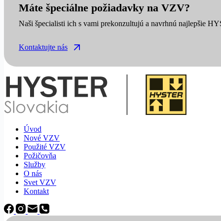
Máte špeciálne požiadavky na VZV?
Naši špecialisti ich s vami prekonzultujú a navrhnú najlepšie H
Kontaktujte nás
Úvod
Nové VZV
Použité VZV
Požičovňa
Služby
O nás
Svet VZV
Kontakt