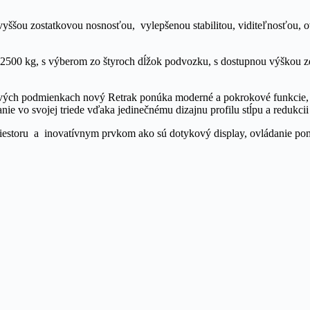
šou zostatkovou nosnosťou, vylepšenou stabilitou, viditeľnosťou, ovl
2500 kg, s výberom zo štyroch dĺžok podvozku, s dostupnou výškou z
dových podmienkach nový Retrak ponúka moderné a pokrokové funkcie,
anie vo svojej triede vďaka jedinečnému dizajnu profilu stĺpu a redukcii
iestoru a inovatívnym prvkom ako sú dotykový display, ovládanie pom