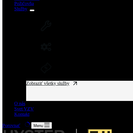
Požičovňa
Služby
SERVIS VZV A ZARIADENÍ
Rozsiahla servisná sieť vysokozdvižných vozíkov
NÁHRADNÉ DIELY NA VZV
Originálne náhradné diely pre vysoký výkon a spo
DLHODOBÝ PRENÁJOM A FINANČ
Získajte manipulačnú techniku bez vysokých vst
Zobraziť všetky služby
O nás
Svet VZV
Kontakt
Porovnať
Menu