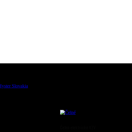
Čelné elektrické VZV