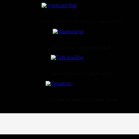
Vysokozdvižné vozíky so spaľovacím motorom
Manipulačná technika pre sklady
Ťažkotonážne vysokozdvižné vozíky
Zariadenia na manipuláciu s kontajnermi