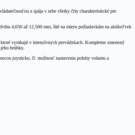
ádateľnosťou a spája v sebe všetky črty charakteristické pre
dvihu 4,650 až 12,500 mm, šité na mieru požiadavkám na akúkoľvek
 ktoré vynikajú v intenzívnych prevádzkach. Kompletne zmenený
 jeho hrúbky.
ocou joysticku, či možnosť nastavenia polohy volantu a