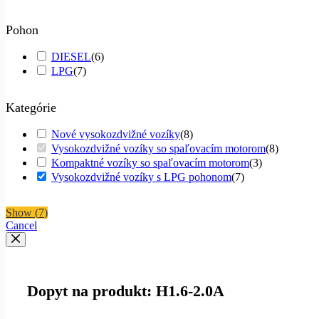
Pohon
DIESEL
(
6
)
LPG
(
7
)
Kategórie
Nové vysokozdvižné vozíky
(
8
)
Vysokozdvižné vozíky so spaľovacím motorom
(
8
)
Kompaktné vozíky so spaľovacím motorom
(
3
)
Vysokozdvižné vozíky s LPG pohonom
(
7
)
Show
(
7
)
Cancel
Dopyt na produkt: H1.6-2.0A