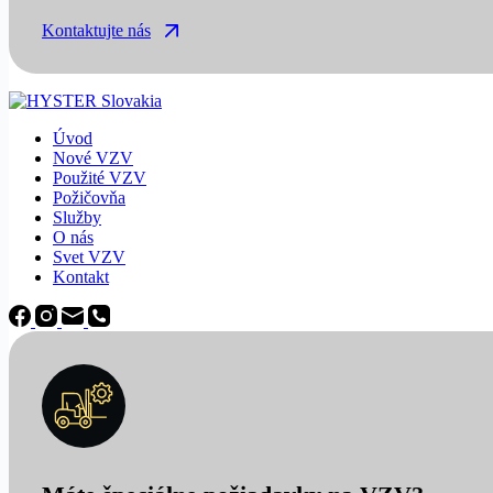
Kontaktujte nás
Úvod
Nové VZV
Použité VZV
Požičovňa
Služby
O nás
Svet VZV
Kontakt