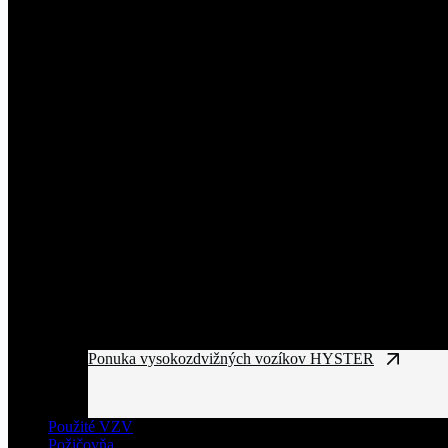
Ponuka vysokozdvižných vozíkov HYSTER
Použité VZV
Požičovňa