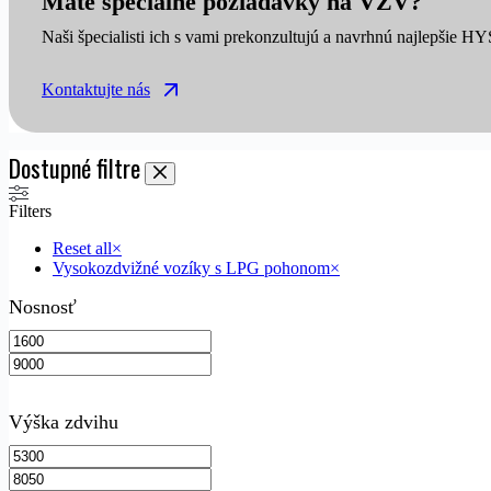
Máte špeciálne požiadavky na VZV?
Naši špecialisti ich s vami prekonzultujú a navrhnú najlepšie H
Kontaktujte nás
Dostupné filtre
Filters
Reset all
×
Vysokozdvižné vozíky s LPG pohonom
×
Nosnosť
Výška zdvihu