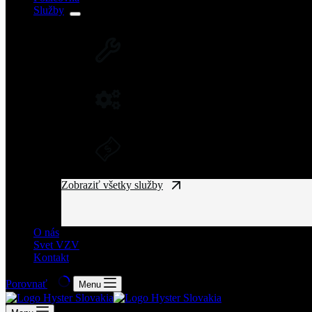
Služby
SERVIS VZV A ZARIADENÍ
Rozsiahla servisná sieť vysokozdvižných vozíkov
NÁHRADNÉ DIELY NA VZV
Originálne náhradné diely pre vysoký výkon a spo
DLHODOBÝ PRENÁJOM A FINANČ
Získajte manipulačnú techniku bez vysokých vst
Zobraziť všetky služby
O nás
Svet VZV
Kontakt
Porovnať
Menu