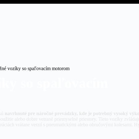
žné vozíky so spaľovacím motorom
íky so spaľovacím
sú
navrhnuté pre náročné prevádzky, kde je potrebný vysoký výko
žitie alebo dobre vetrané priemyselné priestory. Tieto vozíky zvláda
áciách vrátane verzií s pneumatickými alebo obručovými kolesami. Hyst