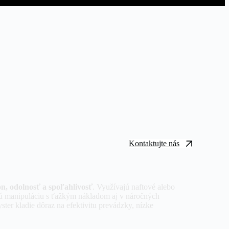
Kontaktujte nás
n, odolnosť a spoľahlivosť
. Využívajú naftové alebo
jú manipuláciu s ťažkým nákladom aj v náročných
er kladie dôraz na efektivitu prevádzky, nízke