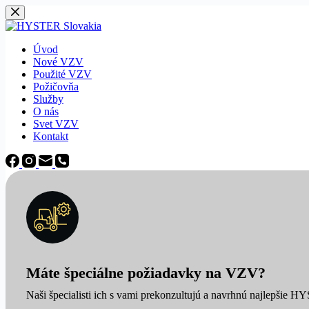
Späť
na
obsah
Úvod
Nové VZV
Použité VZV
Požičovňa
Služby
O nás
Svet VZV
Kontakt
Máte špeciálne požiadavky na VZV?
Naši špecialisti ich s vami prekonzultujú a navrhnú najlepšie H