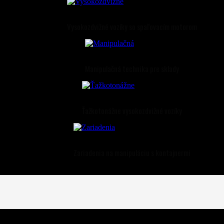
Vysokozdvižné vozíky so spaľovacím motorom
Manipulačná technika pre sklady
Ťažkotonážne vysokozdvižné vozíky
Zariadenia na manipuláciu s kontajnermi