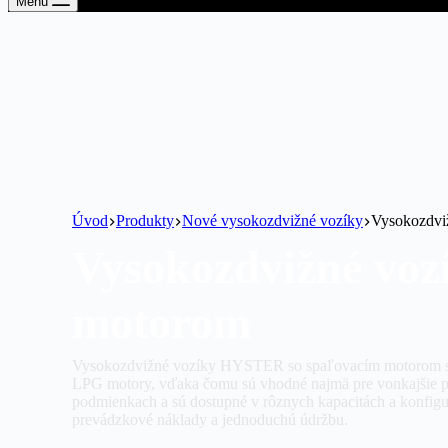
Menu
Úvod
Produkty
Nové vysokozdvižné vozíky
Vysokozdvi
Vysokozdvižné voz
motorom
Vysokozdvižné vozíky HYSTER so spaľovacím motorom 
LPG motory, vďaka čomu sú vhodné najmä pre vonkajšie pou
podmienkach a sú dostupné v rôznych kapacitách a konfigur
prevádzkové náklady a jednoduchú údržbu.