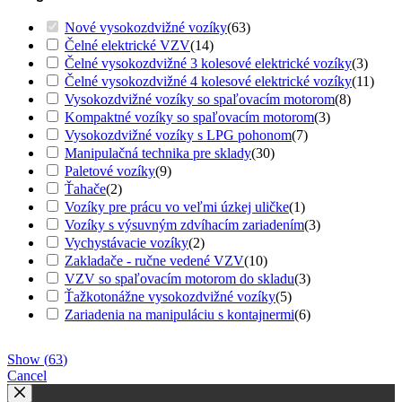
Nové vysokozdvižné vozíky
(
63
)
Čelné elektrické VZV
(
14
)
Čelné vysokozdvižné 3 kolesové elektrické vozíky
(
3
)
Čelné vysokozdvižné 4 kolesové elektrické vozíky
(
11
)
Vysokozdvižné vozíky so spaľovacím motorom
(
8
)
Kompaktné vozíky so spaľovacím motorom
(
3
)
Vysokozdvižné vozíky s LPG pohonom
(
7
)
Manipulačná technika pre sklady
(
30
)
Paletové vozíky
(
9
)
Ťahače
(
2
)
Vozíky pre prácu vo veľmi úzkej uličke
(
1
)
Vozíky s výsuvným zdvíhacím zariadením
(
3
)
Vychystávacie vozíky
(
2
)
Zakladače - ručne vedené VZV
(
10
)
VZV so spaľovacím motorom do skladu
(
3
)
Ťažkotonážne vysokozdvižné vozíky
(
5
)
Zariadenia na manipuláciu s kontajnermi
(
6
)
Show
(
63
)
Cancel