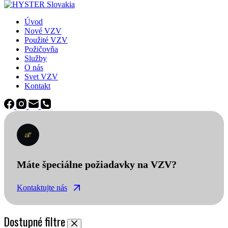
Úvod
Nové VZV
Použité VZV
Požičovňa
Služby
O nás
Svet VZV
Kontakt
Máte špeciálne požiadavky na VZV?
Kontaktujte nás
Dostupné filtre