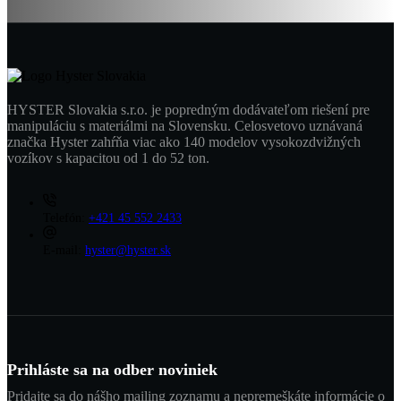
HYSTER Slovakia s.r.o. je popredným dodávateľom riešení pre
manipuláciu s materiálmi na Slovensku. Celosvetovo uznávaná
značka Hyster zahŕňa viac ako 140 modelov vysokozdvižných
vozíkov s kapacitou od 1 do 52 ton.
Telefón:
+421 45 552 2433
E-mail:
hyster@hyster.sk
Prihláste sa na odber noviniek
Pridajte sa do nášho mailing zoznamu a nepremeškáte informácie o