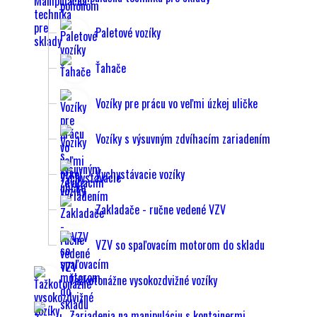
Paletové vozíky
Ťahače
Vozíky pre prácu vo veľmi úzkej uličke
Vozíky s výsuvným zdvíhacím zariadením
Vychystávacie vozíky
Zakladače - ručne vedené VZV
VZV so spaľovacím motorom do skladu
Ťažkotonážne vysokozdvižné vozíky
Zariadenia na manipuláciu s kontajnermi