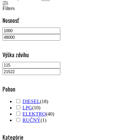
Filters
Nosnosť
Výška zdvihu
Pohon
DIESEL
(
18
)
LPG
(
10
)
ELEKTRO
(
40
)
RUČNÝ
(
1
)
Kategórie