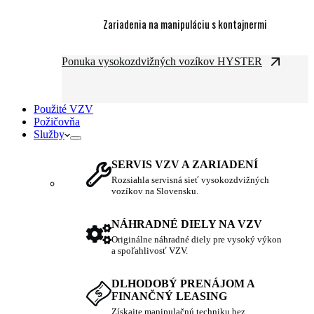
Zariadenia na manipuláciu s kontajnermi
Ponuka vysokozdvižných vozíkov HYSTER
Použité VZV
Požičovňa
Služby
SERVIS VZV A ZARIADENÍ
Rozsiahla servisná sieť vysokozdvižných
vozíkov na Slovensku.
NÁHRADNÉ DIELY NA VZV
Originálne náhradné diely pre vysoký výkon
a spoľahlivosť VZV.
DLHODOBÝ PRENÁJOM A
FINANČNÝ LEASING
Získajte manipulačnú techniku bez