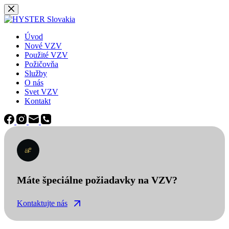
Späť
na
obsah
Úvod
Nové VZV
Použité VZV
Požičovňa
Služby
O nás
Svet VZV
Kontakt
Máte špeciálne požiadavky na VZV?
Kontaktujte nás