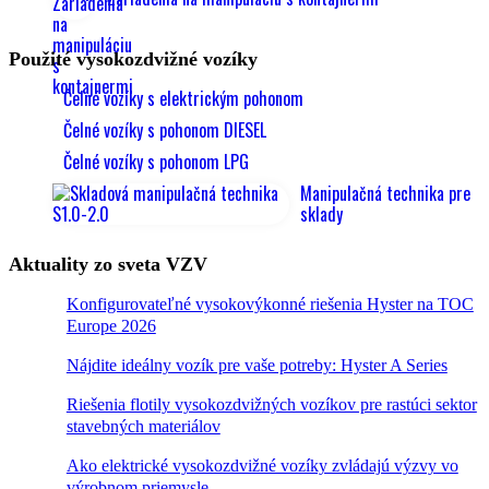
Použité vysokozdvižné vozíky
Čelné vozíky s elektrickým pohonom
Čelné vozíky s pohonom DIESEL
Čelné vozíky s pohonom LPG
Manipulačná technika pre
sklady
Aktuality zo sveta VZV
Konfigurovateľné vysokovýkonné riešenia Hyster na TOC
Europe 2026
Nájdite ideálny vozík pre vaše potreby: Hyster A Series
Riešenia flotily vysokozdvižných vozíkov pre rastúci sektor
stavebných materiálov
Ako elektrické vysokozdvižné vozíky zvládajú výzvy vo
výrobnom priemysle