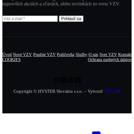
najnovších akciách a zľavách, alebo novinkách zo sveta VZV.
Prihlásiť sa
Úvod
Nové VZV
Použité VZV
Požičovňa
Služby
O nás
Svet VZV
Kontakt
COOKIES
Ochrana osobných údajov
Copyright © HYSTER Slovakia s.r.o. – Vytvoril
ITEC.SK