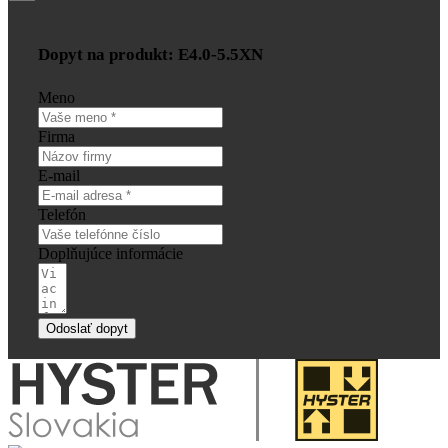
Dopyt na produkt: E4.0-5.5XN
Meno
Firma
E-mail
Telefón
Doplňujúce informácie
Odoslať dopyt