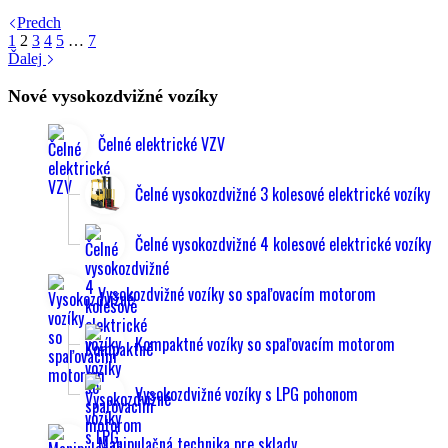
Predch
1
2
3
4
5
…
7
Ďalej
Nové vysokozdvižné vozíky
Čelné elektrické VZV
Čelné vysokozdvižné 3 kolesové elektrické vozíky
Čelné vysokozdvižné 4 kolesové elektrické vozíky
Vysokozdvižné vozíky so spaľovacím motorom
Kompaktné vozíky so spaľovacím motorom
Vysokozdvižné vozíky s LPG pohonom
Manipulačná technika pre sklady