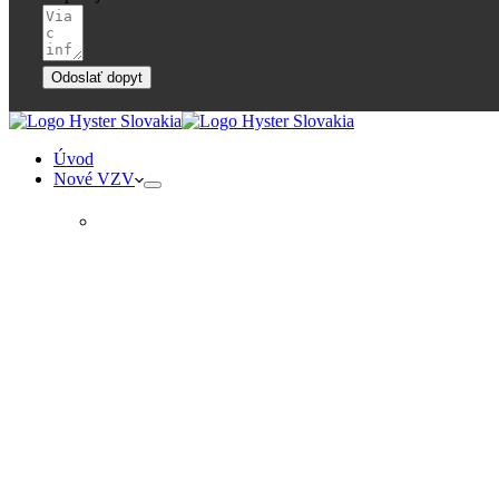
Odoslať dopyt
Úvod
Nové VZV