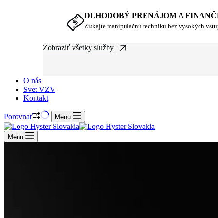
DLHODOBÝ PRENÁJOM A FINANČ
Získajte manipulačnú techniku bez vysokých vst
Zobraziť všetky služby
O nás
Svet VZV
Kontakt
Porovnať
Menu
Menu