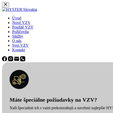
Späť
na
obsah
Úvod
Nové VZV
Použité VZV
Požičovňa
Služby
O nás
Svet VZV
Kontakt
Máte špeciálne požiadavky na VZV?
Naši špecialisti ich s vami prekonzultujú a navrhnú najlepšie H