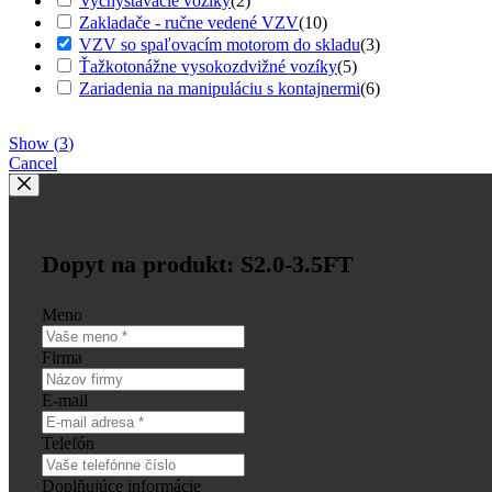
Vychystávacie vozíky
(
2
)
Zakladače - ručne vedené VZV
(
10
)
VZV so spaľovacím motorom do skladu
(
3
)
Ťažkotonážne vysokozdvižné vozíky
(
5
)
Zariadenia na manipuláciu s kontajnermi
(
6
)
Show
(
3
)
Cancel
Dopyt na produkt: S2.0-3.5FT
Meno
Firma
E-mail
Telefón
Doplňujúce informácie