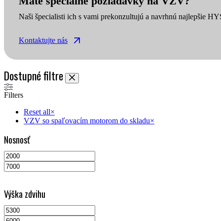
Máte špeciálne požiadavky na VZV?
Naši špecialisti ich s vami prekonzultujú a navrhnú najlepšie H
Kontaktujte nás
Dostupné filtre
Filters
Reset all
×
VZV so spaľovacím motorom do skladu
×
Nosnosť
Výška zdvihu