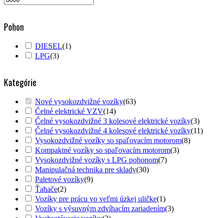
Pohon
DIESEL
(
1
)
LPG
(
3
)
Kategórie
Nové vysokozdvižné vozíky
(
63
)
Čelné elektrické VZV
(
14
)
Čelné vysokozdvižné 3 kolesové elektrické vozíky
(
3
)
Čelné vysokozdvižné 4 kolesové elektrické vozíky
(
11
)
Vysokozdvižné vozíky so spaľovacím motorom
(
8
)
Kompaktné vozíky so spaľovacím motorom
(
3
)
Vysokozdvižné vozíky s LPG pohonom
(
7
)
Manipulačná technika pre sklady
(
30
)
Paletové vozíky
(
9
)
Ťahače
(
2
)
Vozíky pre prácu vo veľmi úzkej uličke
(
1
)
Vozíky s výsuvným zdvíhacím zariadením
(
3
)