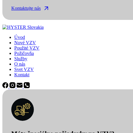
Kontaktujte nás
Úvod
Nové VZV
Použité VZV
Požičovňa
Služby
O nás
Svet VZV
Kontakt