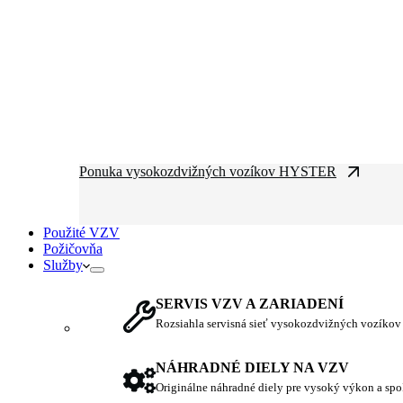
Ponuka vysokozdvižných vozíkov HYSTER
Použité VZV
Požičovňa
Služby
SERVIS VZV A ZARIADENÍ
Rozsiahla servisná sieť vysokozdvižných vozíkov
NÁHRADNÉ DIELY NA VZV
Originálne náhradné diely pre vysoký výkon a spo