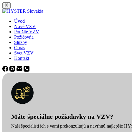
Späť
na
obsah
Úvod
Nové VZV
Použité VZV
Požičovňa
Služby
O nás
Svet VZV
Kontakt
Máte špeciálne požiadavky na VZV?
Naši špecialisti ich s vami prekonzultujú a navrhnú najlepšie H