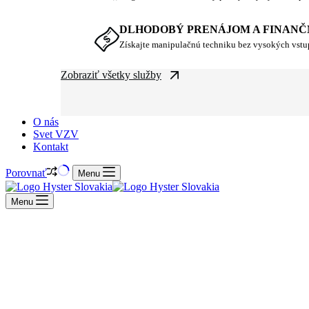
DLHODOBÝ PRENÁJOM A FINANČ
Získajte manipulačnú techniku bez vysokých vst
Zobraziť všetky služby
O nás
Svet VZV
Kontakt
Porovnať
Menu
Menu