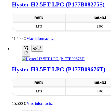
Hyster H2.5FT LPG (P177B08275S)
POHON
NOSNOSŤ
LPG
2500
11.500
€
Viac informácií…
Hyster H3.5FT LPG (P177B09676T)
POHON
NOSNOSŤ
LPG
3500
15.500
€
Viac informácií…