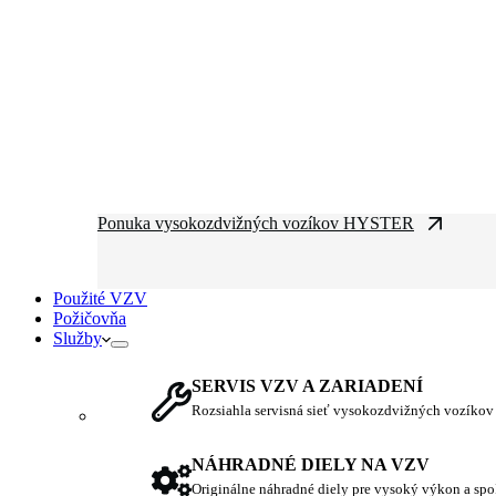
Ponuka vysokozdvižných vozíkov HYSTER
Použité VZV
Požičovňa
Služby
SERVIS VZV A ZARIADENÍ
Rozsiahla servisná sieť vysokozdvižných vozíkov
NÁHRADNÉ DIELY NA VZV
Originálne náhradné diely pre vysoký výkon a spo