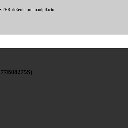
YSTER riešenie pre manipiláciu.
177B08275S)