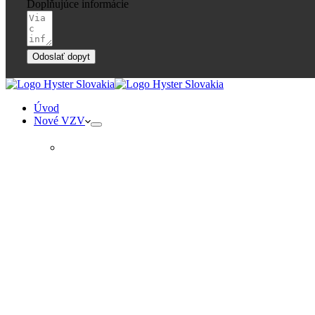
Doplňujúce informácie
Odoslať dopyt
Úvod
Nové VZV