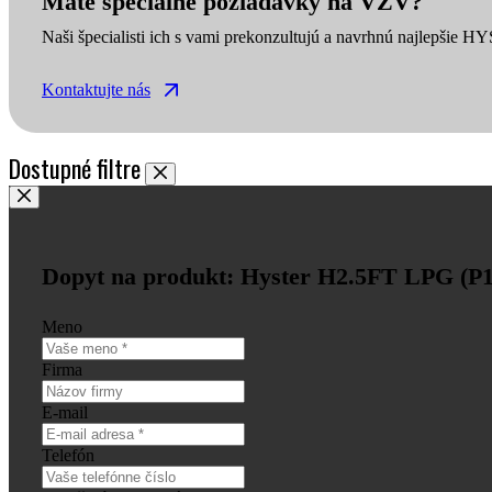
Máte špeciálne požiadavky na VZV?
Naši špecialisti ich s vami prekonzultujú a navrhnú najlepšie H
Kontaktujte nás
Dostupné filtre
Dopyt na produkt: Hyster H2.5FT LPG (P
Meno
Firma
E-mail
Telefón