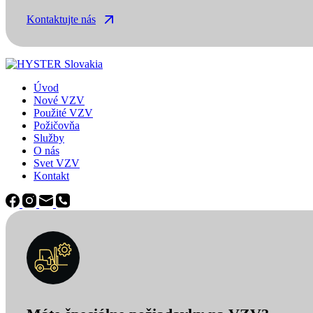
Kontaktujte nás
Úvod
Nové VZV
Použité VZV
Požičovňa
Služby
O nás
Svet VZV
Kontakt