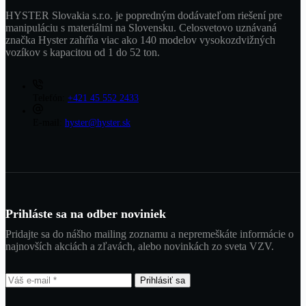
HYSTER Slovakia s.r.o. je popredným dodávateľom riešení pre
manipuláciu s materiálmi na Slovensku. Celosvetovo uznávaná
značka Hyster zahŕňa viac ako 140 modelov vysokozdvižných
vozíkov s kapacitou od 1 do 52 ton.
Telefón:
+421 45 552 2433
E-mail:
hyster@hyster.sk
Prihláste sa na odber noviniek
Pridajte sa do nášho mailing zoznamu a nepremeškáte informácie o
najnovších akciách a zľavách, alebo novinkách zo sveta VZV.
Prihlásiť sa