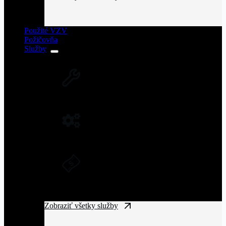
Použité VZV
Požičovňa
Služby
SERVIS VZV A ZARIADENÍ
Rozsiahla servisná sieť vysokozdvižných
vozíkov na Slovensku.
NÁHRADNÉ DIELY NA VZV
Originálne náhradné diely pre vysoký výkon
a spoľahlivosť VZV.
DLHODOBÝ PRENÁJOM A
FINANČNÝ LEASING
Získajte manipulačnú techniku bez
vysokých vstupných nákladov.
Zobraziť všetky služby