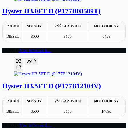
Hyster H3.0FT D (P177B08589T)
POHON
NOSNOSŤ
VÝŠKA ZDVIHU
MOTOHODINY
DIESEL
3000
3105
6498
14.000
€
Viac informácií…
Hyster H3.5FT D (P177B12104V)
POHON
NOSNOSŤ
VÝŠKA ZDVIHU
MOTOHODINY
DIESEL
3500
3105
14690
13.500
€
Viac informácií…