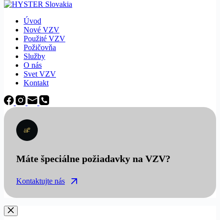
Úvod
Nové VZV
Použité VZV
Požičovňa
Služby
O nás
Svet VZV
Kontakt
Máte špeciálne požiadavky na VZV?
Kontaktujte nás