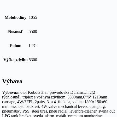
Motohodiny
1055
Nosnosť
5500
Pohon
LPG
Výška zdvihu
5300
Výbava
Výbava:
motor Kubota 3.8l, prevodovka Duramatch 2(2-
rýchlostná), triplex s voľným zdvihom 5300mm,6°/6°,1219mm
carriage, 4W/3FFL,2pairs, 3. a 4. funkcia, vidlice 1800x150x60
mm, less load backrest, 4W valve mechanical levers, clamping,
pneumatiky PSS, steer tires, pneu radial, lever,pre-cleaner, swing out
LPG tank bracket, svetlá, alarm, maják, premium monitoring,