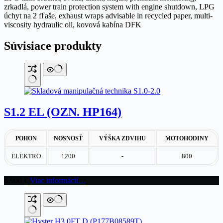
zrkadlá, power train protection system with engine shutdown, LPG
úchyt na 2 fľaše, exhaust wraps advisable in recycled paper, multi-
viscosity hydraulic oil, kovová kabína DFK
Súvisiace produkty
S1.2 EL (OZN. HP164)
POHON
NOSNOSŤ
VÝŠKA ZDVIHU
MOTOHODINY
ELEKTRO
1200
-
800
6.900
€
Viac informácií…