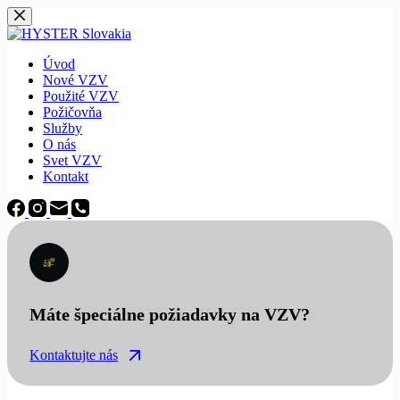
Späť
na
obsah
Úvod
Nové VZV
Použité VZV
Požičovňa
Služby
O nás
Svet VZV
Kontakt
Máte špeciálne požiadavky na VZV?
Kontaktujte nás