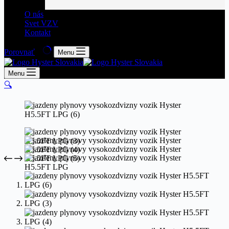
O nás
Svet VZV
Kontakt
Porovnať
Menu
Menu
🔍