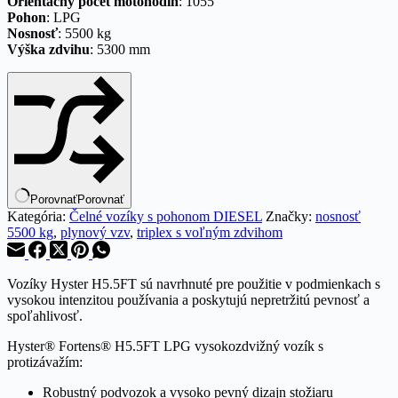
Orientačný počet motohodín
: 1055
Pohon
: LPG
Nosnosť
: 5500 kg
Výška zdvihu
: 5300 mm
Porovnať
Porovnať
Kategória:
Čelné vozíky s pohonom DIESEL
Značky:
nosnosť
5500 kg
,
plynový vzv
,
triplex s voľným zdvihom
Vozíky Hyster H5.5FT sú navrhnuté pre použitie v podmienkach s
vysokou intenzitou používania a poskytujú nepretržitú pevnosť a
spoľahlivosť.
Hyster® Fortens® H5.5FT LPG vysokozdvižný vozík s
protizávažím:
Robustný podvozok a vysoko pevný dizajn stožiaru