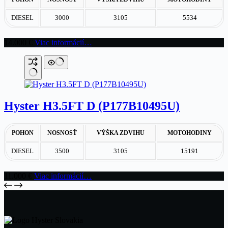
DIESEL
3000
3105
5534
14.000
€
Viac informácií…
Hyster H3.5FT D (P177B10495U)
POHON
NOSNOSŤ
VÝŠKA ZDVIHU
MOTOHODINY
DIESEL
3500
3105
15191
11.000
€
Viac informácií…