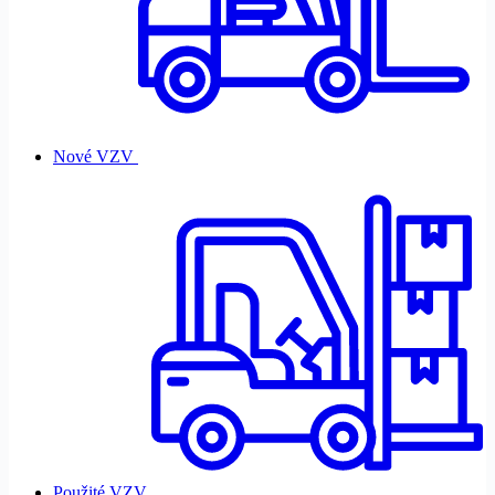
Nové VZV
Použité VZV