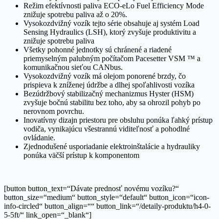
Režim efektívnosti paliva ECO-eLo Fuel Efficiency Mode
znižuje spotrebu paliva až o 20%.
Vysokozdvižný vozík tejto série obsahuje aj systém Load
Sensing Hydraulics (LSH), ktorý zvyšuje produktivitu a
znižuje spotrebu paliva
Všetky pohonné jednotky sú chránené a riadené
priemyselným palubným počítačom Pacesetter VSM ™ a
komunikačnou sieťou CANbus.
Vysokozdvižný vozík má olejom ponorené brzdy, čo
prispieva k zníženej údržbe a dlhej spoľahlivosti vozíka
Bezúdržbový stabilizačný mechanizmus Hyster (HSM)
zvyšuje bočnú stabilitu bez toho, aby sa ohrozil pohyb po
nerovnom povrchu.
Inovatívny dizajn priestoru pre obsluhu ponúka ľahký prístup
vodiča, vynikajúcu všestrannú viditeľnosť a pohodlné
ovládanie.
Zjednodušené usporiadanie elektroinštalácie a hydrauliky
ponúka väčší prístup k komponentom
[button button_text=“Dávate prednosť novému vozíku?“
button_size=“medium“ button_style=“default“ button_icon=“icon-
info-circled“ button_align=““ button_link=“/detaily-produktu/h4-0-
5-5ft/“ link_open=“_blank“]