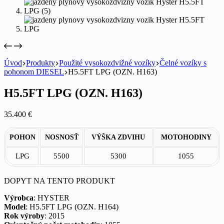
Úvod
Produkty
Použité vysokozdvižné vozíky
Čelné vozíky s
pohonom DIESEL
H5.5FT LPG (OZN. H163)
H5.5FT LPG (OZN. H163)
35.400
€
POHON
NOSNOSŤ
VÝŠKA ZDVIHU
MOTOHODINY
LPG
5500
5300
1055
DOPYT NA TENTO PRODUKT
Výrobca
: HYSTER
Model
: H5.5FT LPG (OZN. H164)
Rok výroby
: 2015