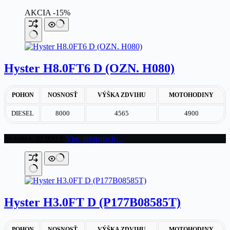
AKCIA -15%
Hyster H8.0FT6 D (OZN. H080)
POHON
NOSNOSŤ
VÝŠKA ZDVIHU
MOTOHODINY
DIESEL
8000
4565
4900
Pôvodná
Aktuálna
58.600
€
49.990
€
Viac informácií…
cena
cena
bola:
je:
58.600 €.
49.990 €.
Hyster H3.0FT D (P177B08585T)
POHON
NOSNOSŤ
VÝŠKA ZDVIHU
MOTOHODINY