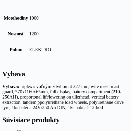
Motohodiny
1000
Nosnosť
1200
Pohon
ELEKTRO
Výbava
Výbava:
triplex s voľným zdvihom
4 327 mm, wire mesh mast
guard, 570x1160x65mm, full display, battery compartment (210-
250AH), proportonal lift/lowering on tillerhead, vertical battery
extraction, tandem ppolyurethane load wheels, polyurethane drive
tyre, 1ks batéria 24V/250 Ah DIN, 1ks nabíjač 12-hod
Súvisiace produkty