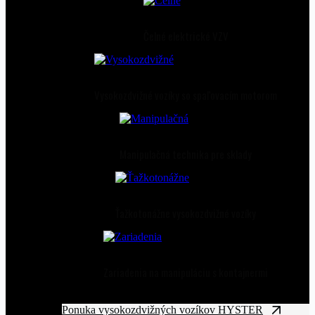
Čelné elektrické VZV
Vysokozdvižné vozíky so spaľovacím motorom
Manipulačná technika pre sklady
Ťažkotonážne vysokozdvižné vozíky
Zariadenia na manipuláciu s kontajnermi
Ponuka vysokozdvižných vozíkov HYSTER