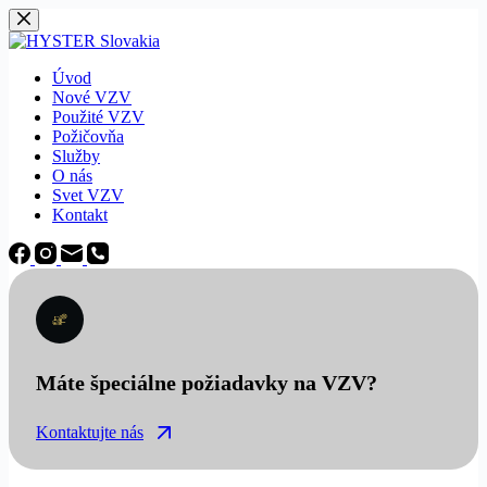
Späť
na
obsah
Úvod
Nové VZV
Použité VZV
Požičovňa
Služby
O nás
Svet VZV
Kontakt
Máte špeciálne požiadavky na VZV?
Kontaktujte nás