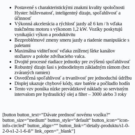
Postavené s charakteristickými znakmi kvality spoločnosti
Hyster: húževnatosť, inteligentný dizajn, spoľahlivosť a
účinnosť
Výkonná akcelerácia a rýchlosť jazdy až 6 km / h vďaka
trakčnému motoru s výkonom 1,2 kW. Vozíky poskytujú
vynikajúci výkon a produktivitu
Bezproblémové zmeny smeru jazdy a riadenie manipulácie s
paletami
Maximálna viditeľnosť vďaka zníženej šírke kanálov
stožiarov a polohe zdvíhacieho valca.
Dvojité procesné riadiace jednotky pre zvýšenú spoľahlivosť
Robustný dizajn šasi s jednodielnym základným rámom (bez
zváraných ramien)
Osvedčená spoľahlivosť a trvanlivosť pre jednoduchú údržbu
Displej ukazuje chybové kódy, stav batérie a počítadlo hodín
Tento vzv ponúka nízke prevádzkové náklady so servisným
intervalom pre hydraulický olej a filter – 3000 alebo 3 roky
[button button_text=“Dávate prednosť novému vozíku?“
button_size=“medium“ button_style=“default“ button_icon=“icon-
info-circled“ button_align=““ button_link=“/detaily-produktu/s1-0-
2-0-s1-2-1-6-il/“ link_open=“_blank“]