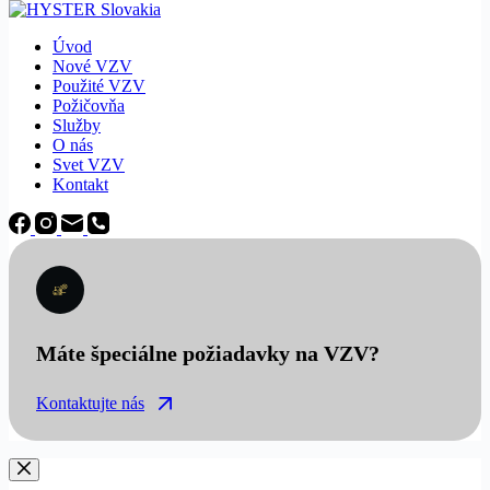
Úvod
Nové VZV
Použité VZV
Požičovňa
Služby
O nás
Svet VZV
Kontakt
Máte špeciálne požiadavky na VZV?
Kontaktujte nás