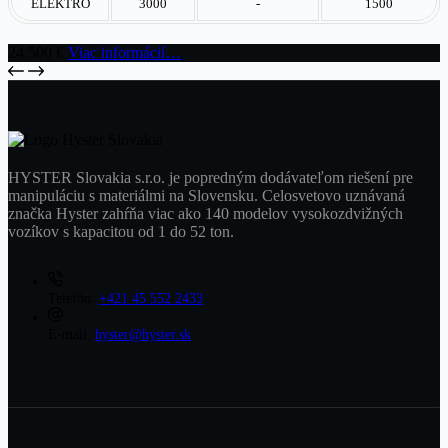
ELEKTRO
3000
-
1500
24.500
€
Viac informácií…
HYSTER Slovakia s.r.o. je popredným dodávateľom riešení pre
manipuláciu s materiálmi na Slovensku. Celosvetovo uznávaná
značka Hyster zahŕňa viac ako 140 modelov vysokozdvižných
vozíkov s kapacitou od 1 do 52 ton.
Telefón:
+421 45 552 2433
E-mail:
hyster@hyster.sk