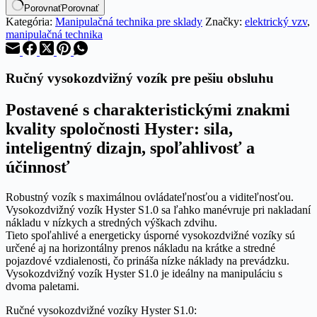
Porovnať
Porovnať
Kategória:
Manipulačná technika pre sklady
Značky:
elektrický vzv
,
manipulačná technika
Ručný vysokozdvižný vozík pre pešiu obsluhu
Postavené s charakteristickými znakmi
kvality spoločnosti Hyster: sila,
inteligentný dizajn, spoľahlivosť a
účinnosť
Robustný vozík s maximálnou ovládateľnosťou a viditeľnosťou.
Vysokozdvižný vozík Hyster S1.0 sa ľahko manévruje pri nakladaní
nákladu v nízkych a stredných výškach zdvihu.
Tieto spoľahlivé a energeticky úsporné vysokozdvižné vozíky sú
určené aj na horizontálny prenos nákladu na krátke a stredné
pojazdové vzdialenosti, čo prináša nízke náklady na prevádzku.
Vysokozdvižný vozík Hyster S1.0 je ideálny na manipuláciu s
dvoma paletami.
Ručné vysokozdvižné vozíky Hyster S1.0: