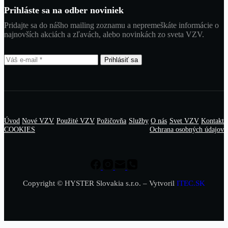
Prihláste sa na odber noviniek
Pridajte sa do nášho mailing zoznamu a nepremeškáte informácie o
najnovších akciách a zľavách, alebo novinkách zo sveta VZV.
Prihlásiť sa
Úvod
Nové VZV
Použité VZV
Požičovňa
Služby
O nás
Svet VZV
Kontakt
COOKIES
Ochrana osobných údajov
Copyright © HYSTER Slovakia s.r.o. – Vytvoril
ITEC.SK