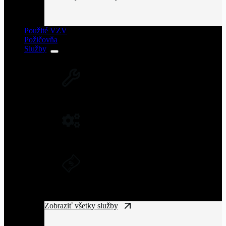
Použité VZV
Požičovňa
Služby
SERVIS VZV A ZARIADENÍ
Rozsiahla servisná sieť vysokozdvižných
vozíkov na Slovensku.
NÁHRADNÉ DIELY NA VZV
Originálne náhradné diely pre vysoký výkon
a spoľahlivosť VZV.
DLHODOBÝ PRENÁJOM A
FINANČNÝ LEASING
Získajte manipulačnú techniku bez
vysokých vstupných nákladov.
Zobraziť všetky služby