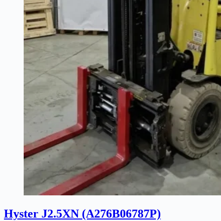
Hyster J2.5XN (A276B06787P)