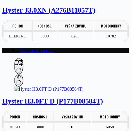
Hyster J3.0XN (A276B11057T)
POHON
NOSNOSŤ
VÝŠKA ZDVIHU
MOTOHODINY
ELEKTRO
3000
6265
10782
19.500
€
Viac informácií…
Hyster H3.0FT D (P177B08584T)
POHON
NOSNOSŤ
VÝŠKA ZDVIHU
MOTOHODINY
DIESEL
3000
3105
6959