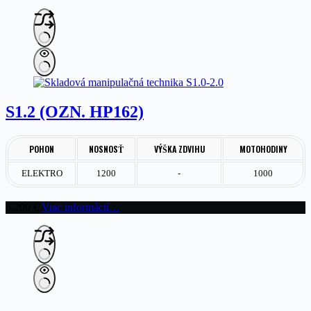
S1.2 (OZN. HP162)
POHON
NOSNOSŤ
VÝŠKA ZDVIHU
MOTOHODINY
ELEKTRO
1200
-
1000
6.200
€
Viac informácií…