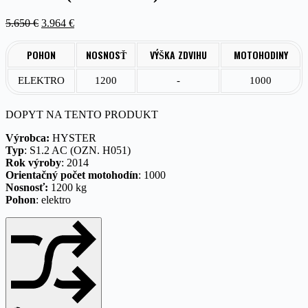
Pôvodná
Aktuálna
5.650
€
3.964
€
cena
cena
bola:
je:
POHON
NOSNOSŤ
VÝŠKA ZDVIHU
MOTOHODINY
5.650 €.
3.964 €.
ELEKTRO
1200
-
1000
DOPYT NA TENTO PRODUKT
Výrobca:
HYSTER
Typ
: S1.2 AC (OZN. H051)
Rok výroby
: 2014
Orientačný počet motohodín
: 1000
Nosnosť:
1200 kg
Pohon
: elektro