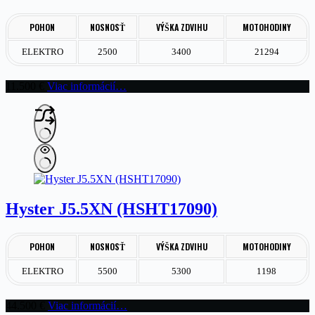
POHON
NOSNOSŤ
VÝŠKA ZDVIHU
MOTOHODINY
ELEKTRO
2500
3400
21294
11.500
€
Viac informácií…
Hyster J5.5XN (HSHT17090)
POHON
NOSNOSŤ
VÝŠKA ZDVIHU
MOTOHODINY
ELEKTRO
5500
5300
1198
44.500
€
Viac informácií…