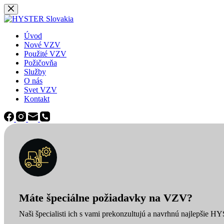
Späť
na
obsah
Úvod
Nové VZV
Použité VZV
Požičovňa
Služby
O nás
Svet VZV
Kontakt
Máte špeciálne požiadavky na VZV?
Naši špecialisti ich s vami prekonzultujú a navrhnú najlepšie H