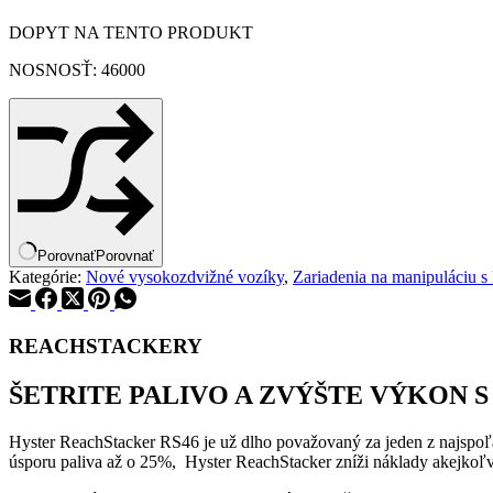
DOPYT NA TENTO PRODUKT
NOSNOSŤ: 46000
Porovnať
Porovnať
Kategórie:
Nové vysokozdvižné vozíky
,
Zariadenia na manipuláciu s
REACHSTACKERY
ŠETRITE PALIVO A ZVÝŠTE VÝKON
Hyster ReachStacker RS46 je už dlho považovaný za jeden z najspoľa
úsporu paliva až o 25%, Hyster ReachStacker zníži náklady akejkoľv