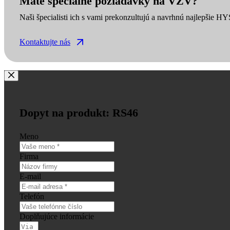
Máte špeciálne požiadavky na VZV?
Naši špecialisti ich s vami prekonzultujú a navrhnú najlepšie H
Kontaktujte nás
Dopyt na produkt: RS46
Meno
Firma
E-mail
Telefón
Doplňujúce informácie