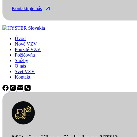
Kontaktujte nás
Úvod
Nové VZV
Použité VZV
Požičovňa
Služby
O nás
Svet VZV
Kontakt