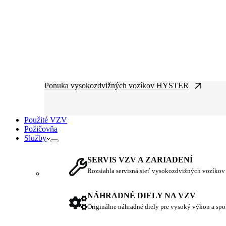
Ponuka vysokozdvižných vozíkov HYSTER
Použité VZV
Požičovňa
Služby
SERVIS VZV A ZARIADENÍ
Rozsiahla servisná sieť vysokozdvižných vozíkov
NÁHRADNÉ DIELY NA VZV
Originálne náhradné diely pre vysoký výkon a spo