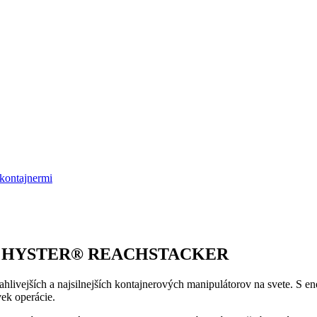
 kontajnermi
 S HYSTER® REACHSTACKER
hlivejších a najsilnejších kontajnerových manipulátorov na svete. S e
ek operácie.