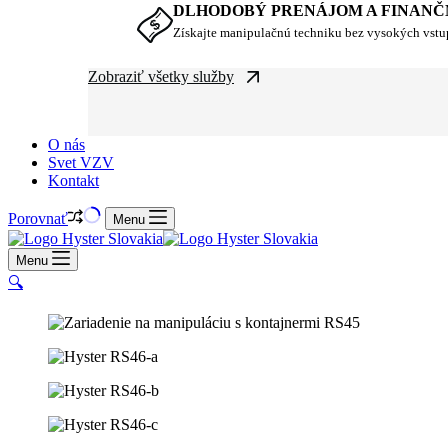
DLHODOBÝ PRENÁJOM A FINANČ
Získajte manipulačnú techniku bez vysokých vst
Zobraziť všetky služby
O nás
Svet VZV
Kontakt
Porovnať
Menu
Menu
🔍