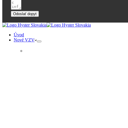
Odoslať dopyt
Úvod
Nové VZV