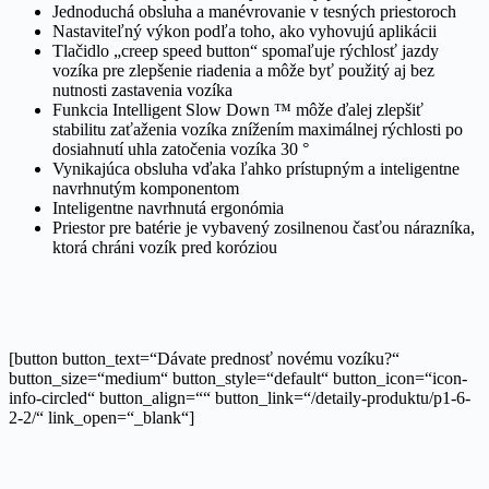
Jednoduchá obsluha a manévrovanie v tesných priestoroch
Nastaviteľný výkon podľa toho, ako vyhovujú aplikácii
Tlačidlo „creep speed button“ spomaľuje rýchlosť jazdy
vozíka pre zlepšenie riadenia a môže byť použitý aj bez
nutnosti zastavenia vozíka
Funkcia Intelligent Slow Down ™ môže ďalej zlepšiť
stabilitu zaťaženia vozíka znížením maximálnej rýchlosti po
dosiahnutí uhla zatočenia vozíka 30 °
Vynikajúca obsluha vďaka ľahko prístupným a inteligentne
navrhnutým komponentom
Inteligentne navrhnutá ergonómia
Priestor pre batérie je vybavený zosilnenou časťou nárazníka,
ktorá chráni vozík pred koróziou
[button button_text=“Dávate prednosť novému vozíku?“
button_size=“medium“ button_style=“default“ button_icon=“icon-
info-circled“ button_align=““ button_link=“/detaily-produktu/p1-6-
2-2/“ link_open=“_blank“]