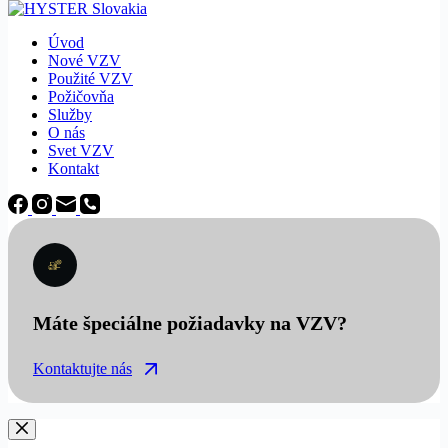
Úvod
Nové VZV
Použité VZV
Požičovňa
Služby
O nás
Svet VZV
Kontakt
Máte špeciálne požiadavky na VZV?
Kontaktujte nás