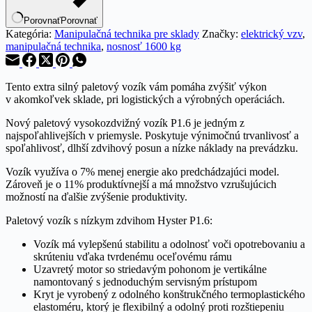
Porovnať
Porovnať
Kategória:
Manipulačná technika pre sklady
Značky:
elektrický vzv
,
manipulačná technika
,
nosnosť 1600 kg
Tento extra silný paletový vozík vám pomáha zvýšiť výkon
v akomkoľvek sklade, pri logistických a výrobných operáciách.
Nový paletový vysokozdvižný vozík P1.6 je jedným z
najspoľahlivejších v priemysle. Poskytuje výnimočnú trvanlivosť a
spoľahlivosť, dlhší zdvihový posun a nízke náklady na prevádzku.
Vozík využíva o 7% menej energie ako predchádzajúci model.
Zároveň je o 11% produktívnejší a má množstvo vzrušujúcich
možností na ďalšie zvýšenie produktivity.
Paletový vozík s nízkym zdvihom Hyster P1.6:
Vozík má vylepšenú stabilitu a odolnosť voči opotrebovaniu a
skrúteniu vďaka tvrdenému oceľovému rámu
Uzavretý motor so striedavým pohonom je vertikálne
namontovaný s jednoduchým servisným prístupom
Kryt je vyrobený z odolného konštrukčného termoplastického
elastoméru, ktorý je flexibilný a odolný proti rozštiepeniu