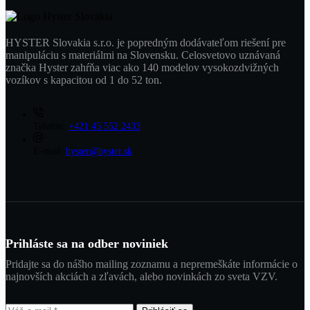
HYSTER Slovakia s.r.o. je popredným dodávateľom riešení pre
manipuláciu s materiálmi na Slovensku. Celosvetovo uznávaná
značka Hyster zahŕňa viac ako 140 modelov vysokozdvižných
vozíkov s kapacitou od 1 do 52 ton.
Telefón:
+421 45 552 2433
E-mail:
hyster@hyster.sk
Prihláste sa na odber noviniek
Pridajte sa do nášho mailing zoznamu a nepremeškáte informácie o
najnovších akciách a zľavách, alebo novinkách zo sveta VZV.