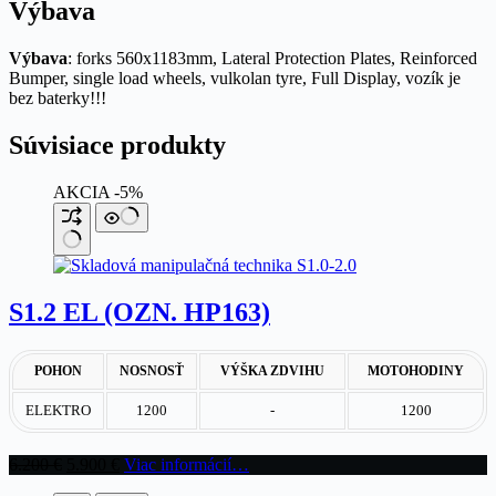
Výbava
Výbava
: forks 560x1183mm, Lateral Protection Plates, Reinforced
Bumper, single load wheels, vulkolan tyre, Full Display, vozík je
bez baterky!!!
Súvisiace produkty
AKCIA -5%
S1.2 EL (OZN. HP163)
POHON
NOSNOSŤ
VÝŠKA ZDVIHU
MOTOHODINY
ELEKTRO
1200
-
1200
Pôvodná
Aktuálna
6.200
€
5.900
€
Viac informácií…
cena
cena