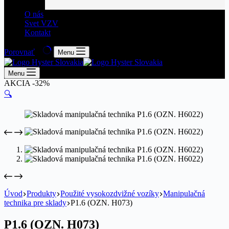
O nás
Svet VZV
Kontakt
Porovnať
Menu
Menu
AKCIA -32%
🔍
Úvod
Produkty
Použité vysokozdvižné vozíky
Manipulačná
technika pre sklady
P1.6 (OZN. H073)
P1.6 (OZN. H073)