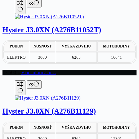
bola:
je:
6.200 €.
5.900 €.
Hyster J3.0XN (A276B11052T)
POHON
NOSNOSŤ
VÝŠKA ZDVIHU
MOTOHODINY
ELEKTRO
3000
6265
16641
17.500
€
Viac informácií…
Hyster J3.0XN (A276B11129)
POHON
NOSNOSŤ
VÝŠKA ZDVIHU
MOTOHODINY
ELEKTRO
3000
6265
15301