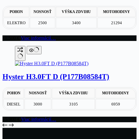
POHON
NOSNOSŤ
VÝŠKA ZDVIHU
MOTOHODINY
ELEKTRO
2500
3400
21294
11.500
€
Viac informácií…
Hyster H3.0FT D (P177B08584T)
POHON
NOSNOSŤ
VÝŠKA ZDVIHU
MOTOHODINY
DIESEL
3000
3105
6959
15.900
€
Viac informácií…