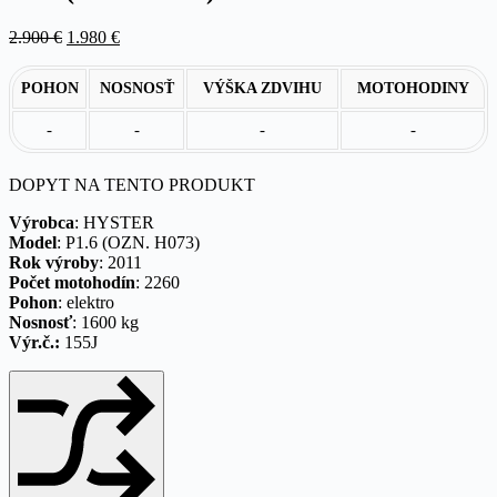
Pôvodná
Aktuálna
2.900
€
1.980
€
cena
cena
bola:
je:
POHON
NOSNOSŤ
VÝŠKA ZDVIHU
MOTOHODINY
2.900 €.
1.980 €.
-
-
-
-
DOPYT NA TENTO PRODUKT
Výrobca
: HYSTER
Model
: P1.6 (OZN. H073)
Rok výroby
: 2011
Počet motohodín
: 2260
Pohon
: elektro
Nosnosť
: 1600 kg
Výr.č.:
155J