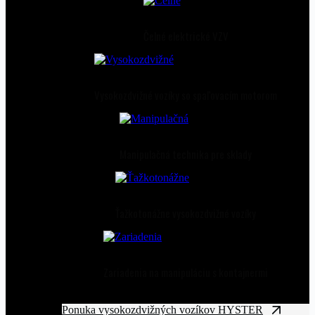
Čelné elektrické VZV
Vysokozdvižné vozíky so spaľovacím motorom
Manipulačná technika pre sklady
Ťažkotonážne vysokozdvižné vozíky
Zariadenia na manipuláciu s kontajnermi
Ponuka vysokozdvižných vozíkov HYSTER