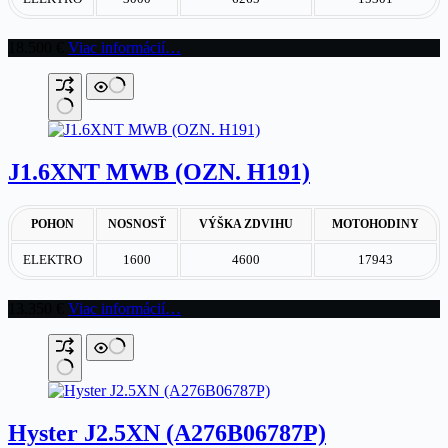
18.500
€
Viac informácií…
J1.6XNT MWB (OZN. H191)
POHON
NOSNOSŤ
VÝŠKA ZDVIHU
MOTOHODINY
ELEKTRO
1600
4600
17943
13.350
€
Viac informácií…
Hyster J2.5XN (A276B06787P)