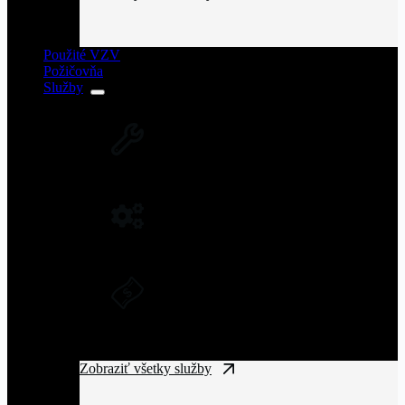
Použité VZV
Požičovňa
Služby
SERVIS VZV A ZARIADENÍ
Rozsiahla servisná sieť vysokozdvižných
vozíkov na Slovensku.
NÁHRADNÉ DIELY NA VZV
Originálne náhradné diely pre vysoký výkon
a spoľahlivosť VZV.
DLHODOBÝ PRENÁJOM A
FINANČNÝ LEASING
Získajte manipulačnú techniku bez
vysokých vstupných nákladov.
Zobraziť všetky služby