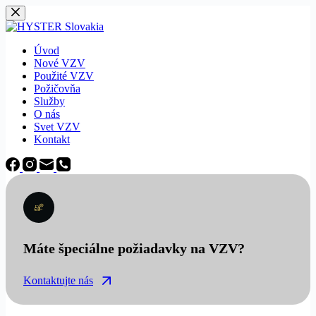
Späť
na
obsah
Úvod
Nové VZV
Použité VZV
Požičovňa
Služby
O nás
Svet VZV
Kontakt
Máte špeciálne požiadavky na VZV?
Kontaktujte nás